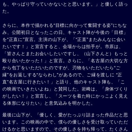
も、やっぱり守っていかないとと思います。」と優しく語っ
た。
さらに、本作で描かれる“目標に向かって奮闘する姿”にちな
み、公開初日となったこの日、キャスト陣が今後の「目標」
を“正直に”宣言。主演の山下が、「“正直”またみんなに会い
たいです！」と宣言すると、会場からは拍手が。市原は、
「皆さんとまたお会いしたいですし、（山下さんと）もっと
殴り合いたかった！」と宣言。さらに、「名古屋の大切な方
から包丁をいただいたのですが、刃物をいただいたら“ご
縁”をお返しする“ならわし”があるので、ご縁を渡しに “正
直”名古屋に行きたい！」と語り、他のキャスト陣も、「こ
の映画でいきたいよね」と賛同した。岩﨑は、「身体づくり
がしたい！」と宣言し、「スーツを着た時にかっこよく見え
る体形になりたい」と意気込みを明かした。
最後に山下が、「優しく、愛がたっぷり詰まった作品だと思
います。この映画の中で、僕らの優しさを受け取っていただ
けるかと思いますので、その優しさを持ち帰って、たくさん