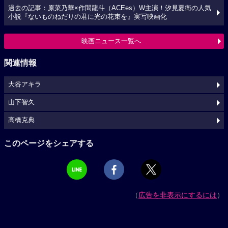
過去の記事：原菜乃華×作間龍斗（ACEes）W主演！汐見夏衛の人気
小説『ないものねだりの君に光の花束を』実写映画化
映画ニュース一覧へ
関連情報
大谷アキラ
山下智久
高橋克典
このページをシェアする
（
広告を非表示にするには
）