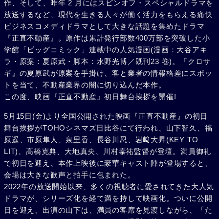
作、そして、昨年 2 月にはスピンオフ・スペシャルドラマを
放送するなど、現代を生きる人々が働く活力をもらえる痛快
ビジネスコメディドラマとして大きな話題を集めたドラマ
『正直不動産』。原作は累計発行部数400万部を突破した小
学館「ビッグコミック」連載中の人気漫画(漫画：大谷アキ
ラ・原案：夏原武・脚本：水野光博／既刊23 巻)。『クロサ
ギ』の夏原武が原案を手掛け、客と業者の情報格差にスポッ
トを当て、不動産業界の闇に切り込んだ本作。
この度、映画『正直不動産』初日舞台挨拶を開催!
5月15日(金)より全国公開された映画『正直不動産』の初日
舞台挨拶がTOHOシネマズ日比谷にて行われ、山下智久、福
原遥、市原隼人、泉里香、長谷川忍、岩﨑大昇(KEY TO
LIT)、高橋克典、大地真央、川村泰祐監督が登壇。満員御礼
で初日を迎え、本作上映後に豪華キャスト陣が登場すると、
会場は大きな歓声と拍手に包まれた。
2022年の放送開始以来、多くの視聴者に愛されてきた大人気
ドラマが、シリーズ化を経て満を持して映画化。ついに公開
日を迎え、出演の山下は、満員の客席を見渡しながら、「た