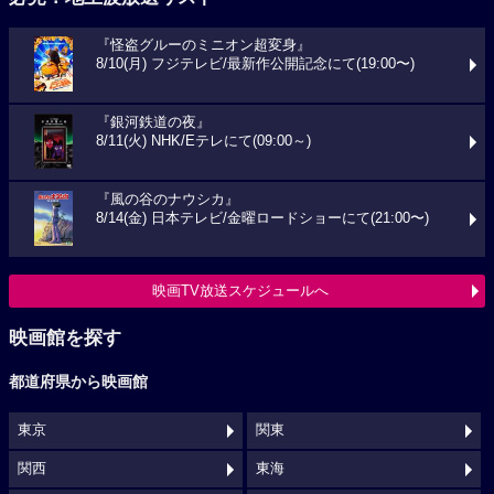
『怪盗グルーのミニオン超変身』
8/10(月) フジテレビ/最新作公開記念にて(19:00〜)
『銀河鉄道の夜』
8/11(火) NHK/Eテレにて(09:00～)
『風の谷のナウシカ』
8/14(金) 日本テレビ/金曜ロードショーにて(21:00〜)
映画TV放送スケジュールへ
映画館を探す
都道府県から映画館
東京
関東
関西
東海