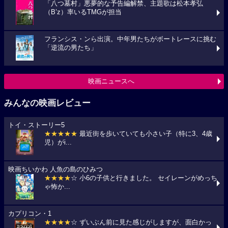
「八つ墓村」悪夢的な予告編解禁、主題歌は松本孝弘
（B’z）率いるTMGが担当
フランシス・ンら出演。中年男たちがボートレースに挑む
「逆流の男たち」
映画ニュースへ
みんなの映画レビュー
トイ・ストーリー5
★★★★★
最近街を歩いていても小さい子（特に3、4歳
児）がi...
映画ちいかわ 人魚の島のひみつ
★★★★
☆ 小6の子供と行きました。 セイレーンがめっち
ゃ怖か...
カプリコン・1
★★★★
☆ ずいぶん前に見た感じがしますが、面白かっ