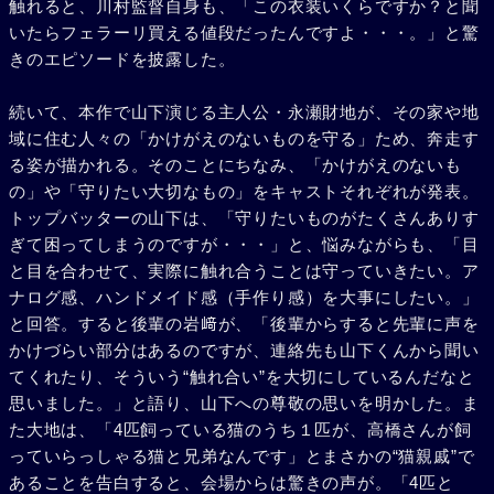
触れると、川村監督自身も、「この衣装いくらですか？と聞
いたらフェラーリ買える値段だったんですよ・・・。」と驚
きのエピソードを披露した。
続いて、本作で山下演じる主人公・永瀬財地が、その家や地
域に住む人々の「かけがえのないものを守る」ため、奔走す
る姿が描かれる。そのことにちなみ、「かけがえのないも
の」や「守りたい大切なもの」をキャストそれぞれが発表。
トップバッターの山下は、「守りたいものがたくさんありす
ぎて困ってしまうのですが・・・」と、悩みながらも、「目
と目を合わせて、実際に触れ合うことは守っていきたい。ア
ナログ感、ハンドメイド感（手作り感）を大事にしたい。」
と回答。すると後輩の岩﨑が、「後輩からすると先輩に声を
かけづらい部分はあるのですが、連絡先も山下くんから聞い
てくれたり、そういう“触れ合い”を大切にしているんだなと
思いました。」と語り、山下への尊敬の思いを明かした。ま
た大地は、「4匹飼っている猫のうち１匹が、高橋さんが飼
っていらっしゃる猫と兄弟なんです」とまさかの“猫親戚”で
あることを告白すると、会場からは驚きの声が。「4匹と