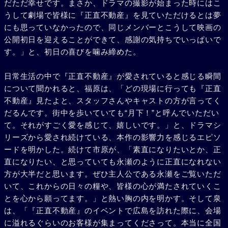
だただ幸せです。まさか、ドラマの撮影が始まった時にはこ
うして劇場で皆様に『正直不動産』を見ていただけるとは夢
にも思っていなかったので、同じメンバーとこうして映画の
公開初日を迎えることができて、感謝の気持ちでいっぱいで
す。」と、初日の喜びを噛み締めた。
日常生活の中で『正直不動産』が愛されていると感じる瞬間
について聞かれると、福原は、「どの現場に行っても『正直
不動産』見たよと、スタッフさんやキャストの方が言ってく
だるんです。街中を歩いていても“月下！”と呼んでいただい
て。それがすごく愛を感じて、嬉しいです。」と、ドラマシ
リーズから愛され続けている、本作の影響力を感じるエピソ
ードを明かした。続けて市原が、「素直になりたいとか、正
直になりたい、と思っていても永瀬のように正直になれない
方が大半だと思います。ぜひ主人公である永瀬をご覧いただ
いて、これからの日々の糧や、皆様の心が満たされていくこ
とを心から願ってます。」と熱い胸の内を明かす。そして泉
は、「『正直不動産』のイベントで広島を訪れた際に、会場
に溢れるぐらいのお客様が集まってくださって。本当に全国