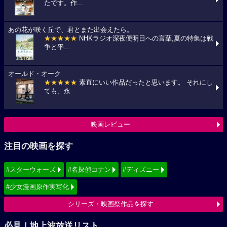
たです。作...
あの花が咲く丘で、君とまた出会えたら。
★★★★★
NHKラジオ深夜便明日への言葉,夏の特集は戦
争と平...
オールド・オーク
★★★★★
素直にいい作品だったと思います。 それにし
ても、永...
映画レビュー
注目の映画を探す
#スターウォーズ
#名探偵コナン
#ディズニー
#少女漫画原作実写化
シリーズ・映画祭作品を探す
必見！地上波放送リスト