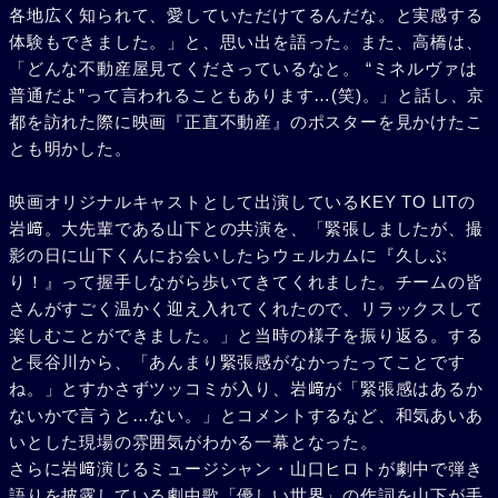
各地広く知られて、愛していただけてるんだな。と実感する
体験もできました。」と、思い出を語った。また、高橋は、
「どんな不動産屋見てくださっているなと。 “ミネルヴァは
普通だよ”って言われることもあります…(笑)。」と話し、京
都を訪れた際に映画『正直不動産』のポスターを見かけたこ
とも明かした。
映画オリジナルキャストとして出演しているKEY TO LITの
岩﨑。大先輩である山下との共演を、「緊張しましたが、撮
影の日に山下くんにお会いしたらウェルカムに『久しぶ
り！』って握手しながら歩いてきてくれました。チームの皆
さんがすごく温かく迎え入れてくれたので、リラックスして
楽しむことができました。」と当時の様子を振り返る。する
と長谷川から、「あんまり緊張感がなかったってことです
ね。」とすかさずツッコミが入り、岩﨑が「緊張感はあるか
ないかで言うと…ない。」とコメントするなど、和気あいあ
いとした現場の雰囲気がわかる一幕となった。
さらに岩﨑演じるミュージシャン・山口ヒロトが劇中で弾き
語りを披露している劇中歌「優しい世界」の作詞を山下が手