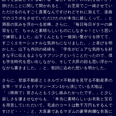
掛けたことに関して聞かれると、「お芝居でご一緒させてい
ただけるのもすごく貴重なんですけれどそれに加えて、楽曲
でのコラボをさせていただけたのが本当に嬉しくって。」と
満面の笑みを浮かべる岩﨑。さらに、「毎日毎日ギターの練
習をして、ちゃんと素晴らしいものにしなきゃ！という思い
で練習しました。山下くんともう一個深い繋がりを持てて、
すごくエモーショナルな気持ちになりました。」と喜びを明
かした。山下も作詞の経緯を、「学生がピュアな気持ちを好
きな子に伝えるようなラブソングということだったので、僕
も学生時代を思い出しながら、そして大昇の顔も思い浮かべ
ながら書きました。」と、歌詞に込めた想いを明かした。
さらに、登坂不動産とミネルヴァ不動産を見守る不動産界の
女帝・マダムをドラマシーズン1から演じている大地は、
「（映画で）皆さんともう少し絡みたかったです。」と少し
寂しさを滲ませながらも、「本当に素晴らしいお衣装と宝石
を用意していただいて。毛皮のコートは数千万円もするんで
すけど・・・」と、大富豪であるマダムの豪華絢爛な衣装に