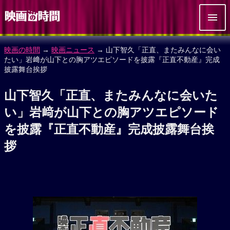
映画の時間
→
映画ニュース
→ 山下智久「正直、またみんなに会い
たい」岩﨑が山下との胸アツエピソードを披露『正直不動産』完成
披露舞台挨拶
山下智久「正直、またみんなに会いた
い」岩﨑が山下との胸アツエピソード
を披露『正直不動産』完成披露舞台挨
拶