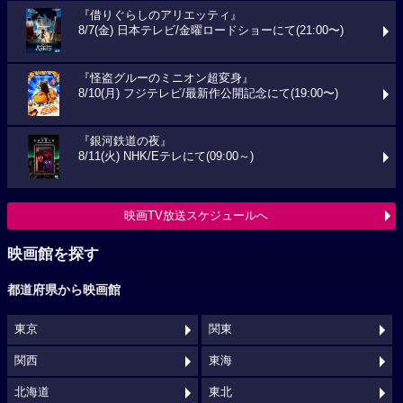
『借りぐらしのアリエッティ』
8/7(金) 日本テレビ/金曜ロードショーにて(21:00〜)
『怪盗グルーのミニオン超変身』
8/10(月) フジテレビ/最新作公開記念にて(19:00〜)
『銀河鉄道の夜』
8/11(火) NHK/Eテレにて(09:00～)
映画TV放送スケジュールへ
映画館を探す
都道府県から映画館
東京
関東
関西
東海
北海道
東北