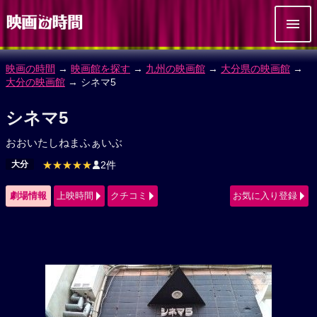
映画の時間
→
映画館を探す
→
九州の映画館
→
大分県の映画館
→
大分の映画館
→ シネマ5
シネマ5
おおいたしねまふぁいぶ
大分
★★★★★
2件
劇場情報
上映時間
クチコミ
お気に入り登録