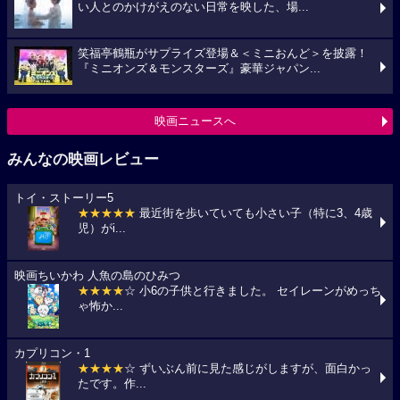
い人とのかけがえのない日常を映した、場...
笑福亭鶴瓶がサプライズ登場＆＜ミニおんど＞を披露！
『ミニオンズ＆モンスターズ』豪華ジャパン...
映画ニュースへ
みんなの映画レビュー
トイ・ストーリー5
★★★★★
最近街を歩いていても小さい子（特に3、4歳
児）がi...
映画ちいかわ 人魚の島のひみつ
★★★★
☆ 小6の子供と行きました。 セイレーンがめっち
ゃ怖か...
カプリコン・1
★★★★
☆ ずいぶん前に見た感じがしますが、面白かっ
たです。作...