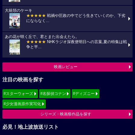
大統領のケーキ
★★★★★
戦禍や圧政の中でどう生きていくのか、下劣
にならなく...
あの花が咲く丘で、君とまた出会えたら。
★★★★★
NHKラジオ深夜便明日への言葉,夏の特集は戦
争と平...
映画レビュー
注目の映画を探す
#スターウォーズ
#名探偵コナン
#ディズニー
#少女漫画原作実写化
シリーズ・映画祭作品を探す
必見！地上波放送リスト