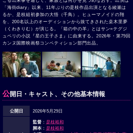
こる出来事を通して、家族とは何かを見つめなおす。出演は
「海街diary」以来、11年ぶりの是枝作品出演となる綾瀬は
るか、是枝組初参加の大悟（千鳥）。ヒューマノイドの翔
を、200名以上のオーディションから抜てきされた桒木里夢
（くわきりむ）が演じる。「箱の中の羊」とはサン=テグジ
ュペリの小説『星の王子さま』に由来する。2026年・第79回
カンヌ国際映画祭コンペティション部門出品。
公
開日・キャスト、その他基本情報
公開日
2026年5月29日
監督
：
是枝裕和
脚本
：
是枝裕和