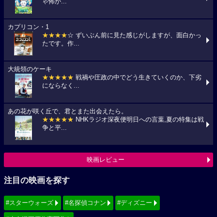
ゃ怖か...
カプリコン・1
★★★★
☆ ずいぶん前に見た感じがしますが、面白かっ
たです。作...
大統領のケーキ
★★★★★
戦禍や圧政の中でどう生きていくのか、下劣
にならなく...
あの花が咲く丘で、君とまた出会えたら。
★★★★★
NHKラジオ深夜便明日への言葉,夏の特集は戦
争と平...
映画レビュー
注目の映画を探す
#スターウォーズ
#名探偵コナン
#ディズニー