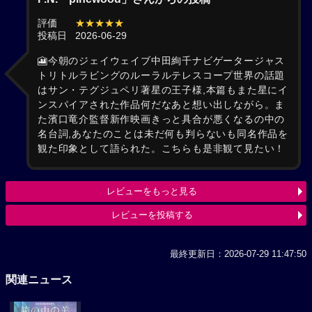
評価
★★★★★
投稿日
2026-06-29
🎦今朝のジェイウェイブ中田絢千ナビゲータージャス
トリトルラビングのルーラルテレスコープ世界の話題
はサン・テグジュペリ著星の王子様,本篇もまた星にイ
ンスパイアされた作品何だなあと想い出しながら。ま
た濱口竜介監督新作映画きっと具合が悪くなるの中の
名台詞,あなたのことは未だ何も判らないも同名作品を
観た印象として語られた。こちらも是非観て見たい！
レビューをもっと見る
レビューを投稿する
最終更新日：2026-07-29 11:47:50
関連ニュース