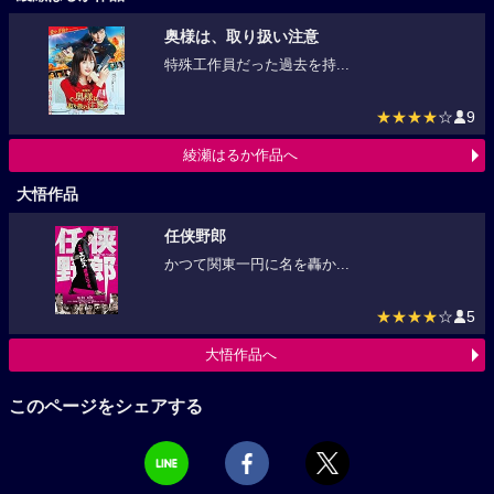
奥様は、取り扱い注意
特殊工作員だった過去を持...
★★★★
☆
9
綾瀬はるか作品へ
大悟作品
任侠野郎
かつて関東一円に名を轟か...
★★★★
☆
5
大悟作品へ
このページをシェアする