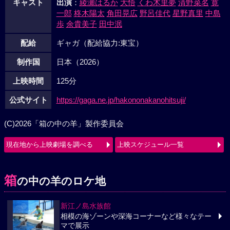
キャスト
出演
：
綾瀬はるか
大悟
くわ木里夢
清野菜名
寛
一郎
柊木陽太
角田晃広
野呂佳代
星野真里
中島
歩
余貴美子
田中泯
配給
ギャガ（配給協力:東宝）
制作国
日本（2026）
上映時間
125分
公式サイト
https://gaga.ne.jp/hakononakanohitsuji/
(C)2026「箱の中の羊」製作委員会
現在地から上映劇場を調べる
上映スケジュール一覧
箱
の中の羊のロケ地
新江ノ島水族館
相模の海ゾーンや深海コーナーなど様々なテー
マで展示