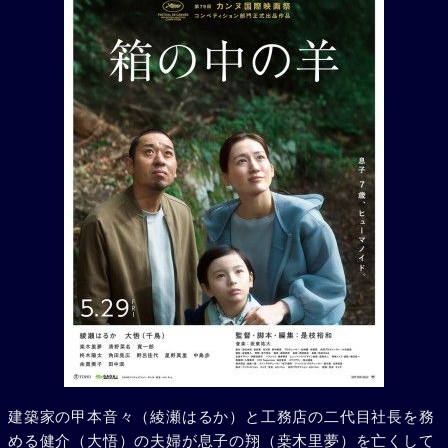
建築家の甲本音々（綾瀬はるか）と工務店の二代目社長を務
める健介（大悟）の夫婦が息子の翔（桒木里夢）を亡くして