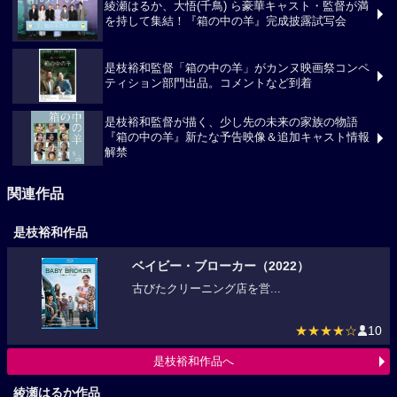
綾瀬はるか、大悟(千鳥) ら豪華キャスト・監督が満
を持して集結！『箱の中の羊』完成披露試写会
是枝裕和監督「箱の中の羊」がカンヌ映画祭コンペ
ティション部門出品。コメントなど到着
是枝裕和監督が描く、少し先の未来の家族の物語
『箱の中の羊』新たな予告映像＆追加キャスト情報
解禁
関連作品
是枝裕和作品
ベイビー・ブローカー（2022）
古びたクリーニング店を営...
★★★★☆
10
是枝裕和作品へ
綾瀬はるか作品