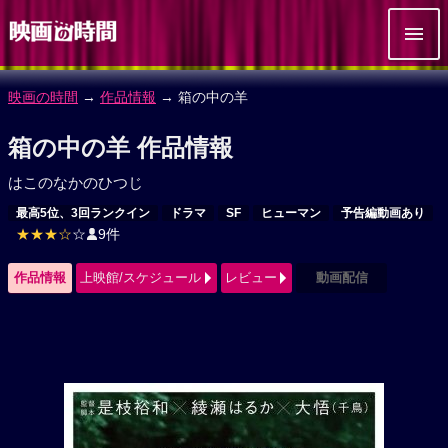
映画の時間
→
作品情報
→ 箱の中の羊
箱の中の羊 作品情報
はこのなかのひつじ
最高5位、3回ランクイン
ドラマ
SF
ヒューマン
予告編動画あり
★★★☆
☆
9件
作品情報
上映館/スケジュール
レビュー
動画配信