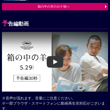
箱の中の羊のロケ地へ
予
告編動画
Play
※音声が流れます。音量にご注意ください。
※一部ブラウザ・スマートフォンに動画再生非対応がございま
す。