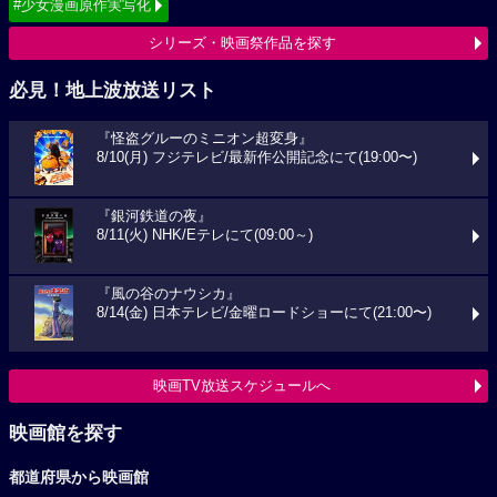
#少女漫画原作実写化
シリーズ・映画祭作品を探す
必見！地上波放送リスト
『怪盗グルーのミニオン超変身』
8/10(月) フジテレビ/最新作公開記念にて(19:00〜)
『銀河鉄道の夜』
8/11(火) NHK/Eテレにて(09:00～)
『風の谷のナウシカ』
8/14(金) 日本テレビ/金曜ロードショーにて(21:00〜)
映画TV放送スケジュールへ
映画館を探す
都道府県から映画館