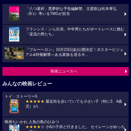
「八つ墓村」悪夢的な予告編解禁、主題歌は松本孝弘
（B’z）率いるTMGが担当
フランシス・ンら出演。中年男たちがボートレースに挑む
「逆流の男たち」
『ブルーヘロン』10月23日(金)公開決定！ポスタービジュ
アル&特報解禁―ある家族を巡る今...
映画ニュースへ
みんなの映画レビュー
トイ・ストーリー5
★★★★★
最近街を歩いていても小さい子（特に3、4歳
児）がi...
映画ちいかわ 人魚の島のひみつ
★★★★
☆ 小6の子供と行きました。 セイレーンがめっち