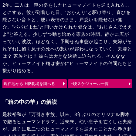
2年。二人は、翔の姿をしたヒューマノイドを迎え入れるこ
とにする。彼が到着した日、“おかえり”と駆け寄り、喜びを
隠さない音々と、硬い表情のまま、戸惑いを隠せない健
介。“パパだよね”と問いかけられた健介は、“おじさんでええ
よ”と答える。少しずつ動き始める家族の時間。静かに広が
っていく波紋。ほどなく、予期せぬ事態が起こり、夫婦がそ
れぞれに抱く息子の死への想いが露わになっていく。夫婦と
は？ 家族とは？ 彼らは大きな決断に迫られる。そんなな
か、ヒューマノイド翔は密かにヒューマノイドの仲間たちと
繋がり始める。
現在地から上映劇場を調べる
上映スケジュール一覧
「箱の中の羊」の解説
是枝裕和が「万引き家族」以来、8年ぶりのオリジナル脚本
で贈るヒューマンドラマ。近未来、幼い息子を亡くした夫婦
が、息子に瓜二つのヒューマノイドを迎えたことから巻き起