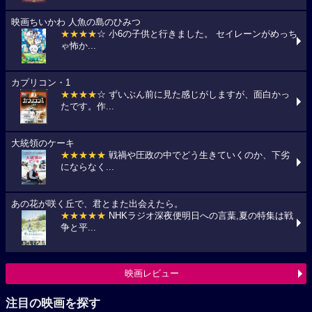
映画ちいかわ 人魚の島のひみつ
★★★★
☆ 小6の子供と行きました。 セイレーンがめっち
ゃ怖か...
カプリコン・1
★★★★
☆ ずいぶん前に見た感じがしますが、面白かっ
たです。作...
大統領のケーキ
★★★★★
戦禍や圧政の中でどう生きていくのか、下劣
にならなく...
あの花が咲く丘で、君とまた出会えたら。
★★★★★
NHKラジオ深夜便明日への言葉,夏の特集は戦
争と平...
映画レビュー
注目の映画を探す