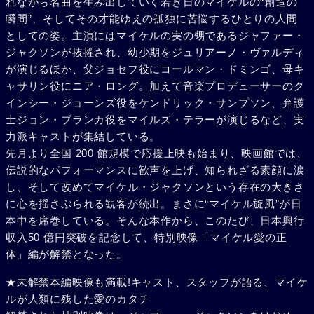
れながら名曲を生み出していく若き日のマイケルの“創造の
瞬間”、そしてその才能ゆえの孤独に苦悩するひとりの人間
としての姿。主演にはマイケルの実の甥であるジャファー・
ジャクソンが抜擢され、幼少期をジュリアーノ・ヴァルディ
が演じるほか、父ジョセフ役にコールマン・ドミンゴ、母キ
ャサリン役にニア・ロング。加えて音楽プロデューサーのク
インシー・ジョーンズ役をケンドリック・サンプソン、弁護
士ジョン・ブランカ役をマイルズ・テラーが演じるなど、実
力派キャストが集結している。
先月より全国 200 館規模で応援上映も始まり、映画館では、
伝説的なパフォーマンスに歓声を上げ、知られざる素顔に涙
し、そして改めてマイケル・ジャクソンという存在の大きさ
に心を揺さぶられる観客が続出。まさに“マイケル旋風”が日
本中を席巻している。そんな本作から、このたび、日本興行
収入50 億円突破を記念して、特別映像「マイケル愛の正
体」編が解禁となった。
★未解禁本編映像も満載!キャスト、スタッフが語る、マイケ
ルが人類に残した愛のカタチ