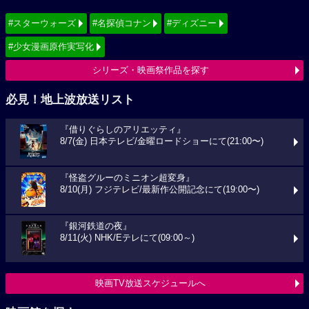
#スターウォーズ
#名探偵コナン
#ディズニー
#少女漫画原作実写化
シリーズ・映画祭作品を探す
必見！地上波放送リスト
『借りぐらしのアリエッティ』
8/7(金) 日本テレビ/金曜ロードショーにて(21:00〜)
『怪盗グルーのミニオン超変身』
8/10(月) フジテレビ/最新作公開記念にて(19:00〜)
『銀河鉄道の夜』
8/11(火) NHK/Eテレにて(09:00～)
映画TV放送スケジュールへ