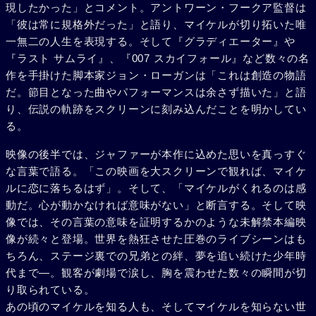
現したかった」とコメント。アントワーン・フークア監督は
「彼は常に規格外だった」と語り、マイケルが切り拓いた唯
一無二の人生を表現する。そして『グラディエーター』や
『ラスト サムライ』、『007 スカイフォール』など数々の名
作を手掛けた脚本家ジョン・ローガンは「これは創造の物語
だ。節目となった曲やパフォーマンスは余さず描いた」と語
り、伝説の軌跡をスクリーンに刻み込んだことを明かしてい
る。
映像の後半では、ジャファーが本作に込めた思いを真っすぐ
な言葉で語る。「この映画を大スクリーンで観れば、マイケ
ルに恋に落ちるはず」。そして、「マイケルがくれるのは感
動だ。心が動かなければ意味がない」と断言する。そして映
像では、その言葉の意味を証明するかのような未解禁本編映
像が続々と登場。世界を熱狂させた圧巻のライブシーンはも
ちろん、ステージ裏での兄弟との絆、夢を追い続けた少年時
代まで―。観客が劇場で涙し、胸を震わせた数々の瞬間が切
り取られている。
あの頃のマイケルを知る人も、そしてマイケルを知らない世