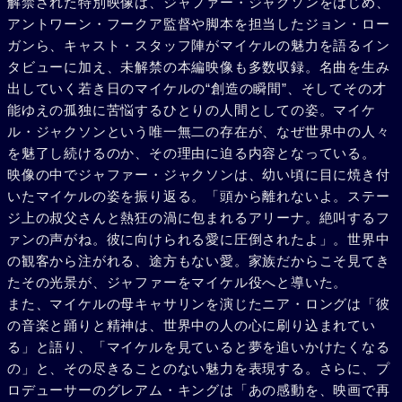
解禁された特別映像は、ジャファー・ジャクソンをはじめ、
アントワーン・フークア監督や脚本を担当したジョン・ロー
ガンら、キャスト・スタッフ陣がマイケルの魅力を語るイン
タビューに加え、未解禁の本編映像も多数収録。名曲を生み
出していく若き日のマイケルの“創造の瞬間”、そしてその才
能ゆえの孤独に苦悩するひとりの人間としての姿。マイケ
ル・ジャクソンという唯一無二の存在が、なぜ世界中の人々
を魅了し続けるのか、その理由に迫る内容となっている。
映像の中でジャファー・ジャクソンは、幼い頃に目に焼き付
いたマイケルの姿を振り返る。「頭から離れないよ。ステー
ジ上の叔父さんと熱狂の渦に包まれるアリーナ。絶叫するフ
ァンの声がね。彼に向けられる愛に圧倒されたよ」。世界中
の観客から注がれる、途方もない愛。家族だからこそ見てき
たその光景が、ジャファーをマイケル役へと導いた。
また、マイケルの母キャサリンを演じたニア・ロングは「彼
の音楽と踊りと精神は、世界中の人の心に刷り込まれてい
る」と語り、「マイケルを見ていると夢を追いかけたくなる
の」と、その尽きることのない魅力を表現する。さらに、プ
ロデューサーのグレアム・キングは「あの感動を、映画で再