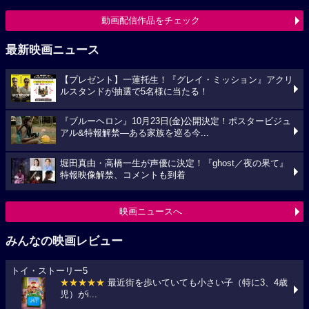
動画配信作品をチェック
最新映画ニュース
【プレゼント】一蓮托生！『グレイ・ミッション』アクリ
ルスタンドが抽選で5名様に当たる！
『ブルーヘロン』10月23日(金)公開決定！ポスタービジュ
アル&特報解禁―ある家族を巡る今...
堀田真由・高橋一生が声優に決定！『ghost／夜の果て』
特報映像解禁、コメントも到着
映画ニュースへ
みんなの映画レビュー
トイ・ストーリー5
★★★★★
最近街を歩いていても小さい子（特に3、4歳
児）がi...