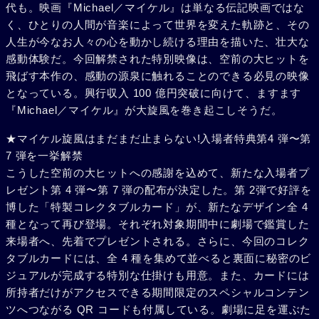
代も。映画『Michael／マイケル』は単なる伝記映画ではな
く、ひとりの人間が音楽によって世界を変えた軌跡と、その
人生が今なお人々の心を動かし続ける理由を描いた、壮大な
感動体験だ。今回解禁された特別映像は、空前の大ヒットを
飛ばす本作の、感動の源泉に触れることのできる必見の映像
となっている。興行収入 100 億円突破に向けて、ますます
『Michael／マイケル』が大旋風を巻き起こしそうだ。
★マイケル旋風はまだまだ止まらない!入場者特典第4 弾〜第
7 弾を一挙解禁
こうした空前の大ヒットへの感謝を込めて、新たな入場者プ
レゼント第 4 弾〜第 7 弾の配布が決定した。第 2弾で好評を
博した「特製コレクタブルカード」が、新たなデザイン全 4
種となって再び登場。それぞれ対象期間中に劇場で鑑賞した
来場者へ、先着でプレゼントされる。さらに、今回のコレク
タブルカードには、全 4 種を集めて並べると裏面に秘密のビ
ジュアルが完成する特別な仕掛けも用意。また、カードには
所持者だけがアクセスできる期間限定のスペシャルコンテン
ツへつながる QR コードも付属している。劇場に足を運ぶた