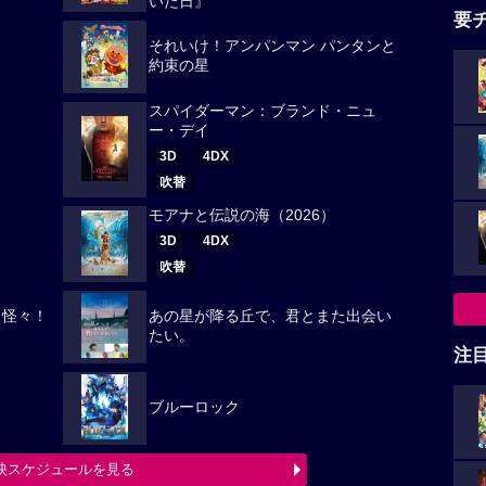
いた日』
要
それいけ！アンパンマン パンタンと
約束の星
スパイダーマン：ブランド・ニュ
ー・デイ
3D
4DX
吹替
モアナと伝説の海（2026）
3D
4DX
吹替
々怪々！
あの星が降る丘で、君とまた出会い
たい。
注
ブルーロック
映スケジュールを見る