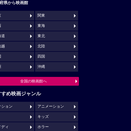
府県から映画館
京
関東
西
東海
海道
東北
信越
北陸
国
四国
州
沖縄
全国の映画館へ
すすめ映画ジャンル
クション
アニメーション
キッズ
メディ
ホラー