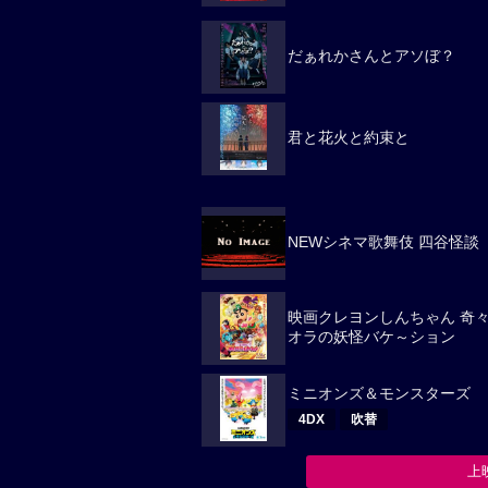
だぁれかさんとアソぼ？
君と花火と約束と
NEWシネマ歌舞伎 四谷怪談
映画クレヨンしんちゃん 奇
オラの妖怪バケ～ション
ミニオンズ＆モンスターズ
4DX
吹替
上