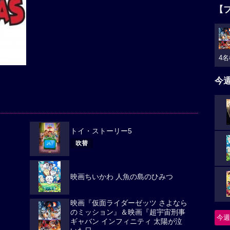
【
4名
今
トイ・ストーリー5
吹替
映画ちいかわ 人魚の島のひみつ
映画『仮面ライダーゼッツ さよなら
のミッション』＆映画『超宇宙刑事
今週
ギャバン インフィニティ 太陽が泣