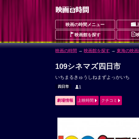
映画の時間メニュー
映画館を探す
映画の時間
→
映画館を探す
→
東海の映画
109シネマズ四日市
いちまるきゅうしねまずよっかいち
四日市
1
劇場情報
上映時間
クチコミ