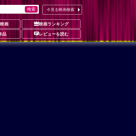
今見る映画検索
の映画
映画ランキング
作品
レビューを読む