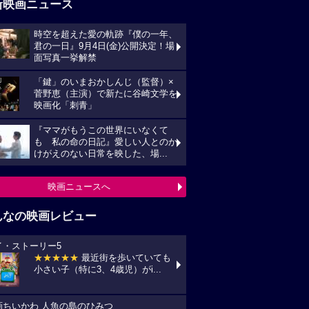
新映画ニュース
時空を超えた愛の軌跡『僕の一年、
君の一日』9月4日(金)公開決定！場
面写真一挙解禁
「鍵」のいまおかしんじ（監督）×
菅野恵（主演）で新たに谷崎文学を
映画化「刺青」
『ママがもうこの世界にいなくて
も 私の命の日記』愛しい人とのか
けがえのない日常を映した、場...
映画ニュースへ
んなの映画レビュー
イ・ストーリー5
★★★★★
最近街を歩いていても
小さい子（特に3、4歳児）がi...
画ちいかわ 人魚の島のひみつ