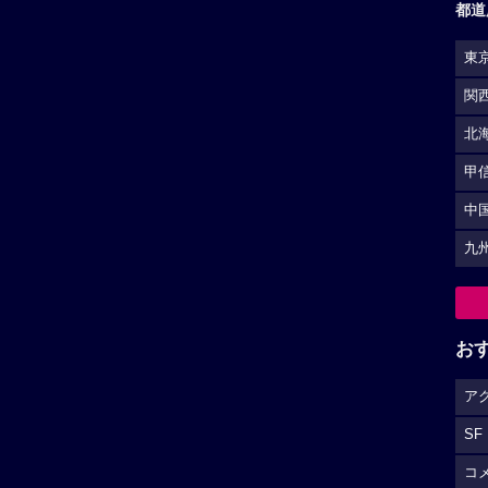
都道
東
関
北
甲
中
九
お
ア
SF
コ