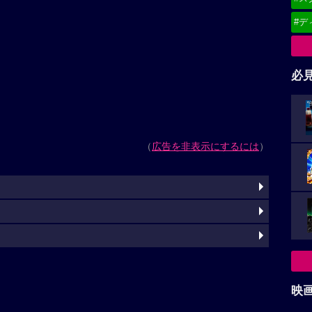
#デ
必
（
広告を非表示にするには
）
映