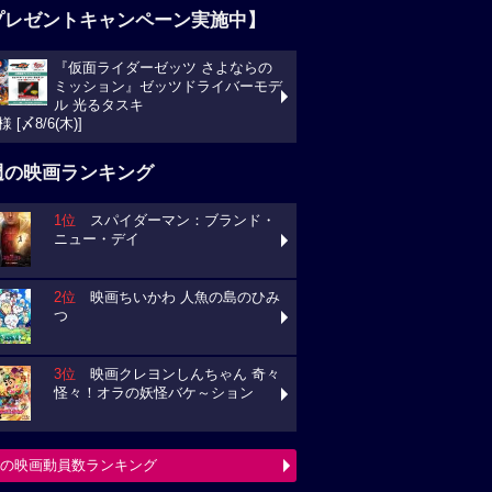
プレゼントキャンペーン実施中】
『仮面ライダーゼッツ さよならの
ミッション』ゼッツドライバーモデ
ル 光るタスキ
様 [〆8/6(木)]
週の映画ランキング
1位
スパイダーマン：ブランド・
ニュー・デイ
2位
映画ちいかわ 人魚の島のひみ
つ
3位
映画クレヨンしんちゃん 奇々
怪々！オラの妖怪バケ～ション
の映画動員数ランキング