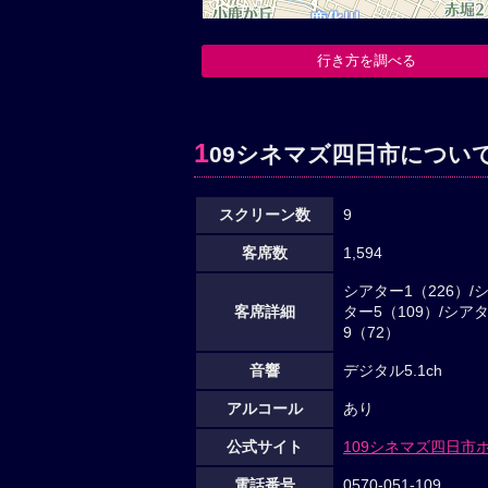
行き方を調べる
1
09シネマズ四日市につい
スクリーン数
9
客席数
1,594
シアター1（226）/
客席詳細
ター5（109）/シアタ
9（72）
音響
デジタル5.1ch
アルコール
あり
公式サイト
109シネマズ四日市
電話番号
0570-051-109