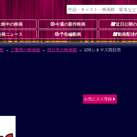
上映中の映画
今週の新作映画
近日公開
映画ニュース
予告編動画
動画配信
館
→
三重県の映画館
→
四日市の映画館
→ 109シネマズ四日市
お気に入り登録