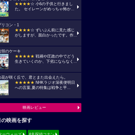
★★★★
☆ 小6の子供と行きまし
た。 セイレーンがめっちゃ怖か...
プリコン・1
★★★★
☆ ずいぶん前に見た感じ
がしますが、面白かったです。作...
統領のケーキ
★★★★★
戦禍や圧政の中でどう
生きていくのか、下劣にならなく...
の花が咲く丘で、君とまた出会えたら。
★★★★★
NHKラジオ深夜便明日
への言葉,夏の特集は戦争と平...
映画レビュー
目の映画を探す
ターウォーズ
#名探偵コナン