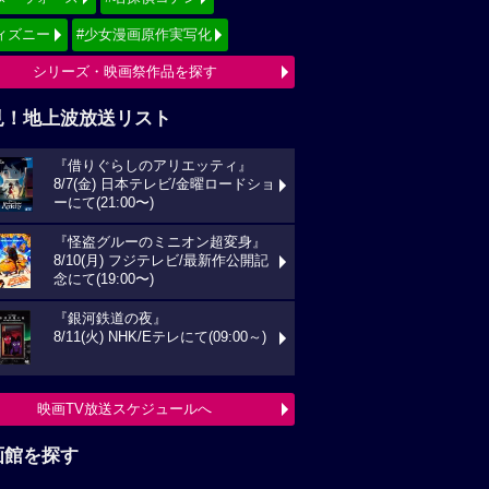
ィズニー
#少女漫画原作実写化
シリーズ・映画祭作品を探す
見！地上波放送リスト
『借りぐらしのアリエッティ』
8/7(金) 日本テレビ/金曜ロードショ
ーにて(21:00〜)
『怪盗グルーのミニオン超変身』
8/10(月) フジテレビ/最新作公開記
念にて(19:00〜)
『銀河鉄道の夜』
8/11(火) NHK/Eテレにて(09:00～)
映画TV放送スケジュールへ
画館を探す