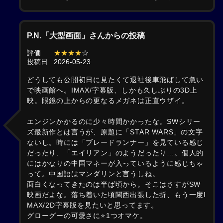
P.N.「大型画面」さんからの投稿
評価
★★★★
☆
投稿日
2026-05-23
どうしても公開初日に見たくて退社後車飛ばして急い
で映画館へ。IMAX/字幕版、しかも久しぶりの3D上
映。眼鏡の上からの更なるメガネは正直ウザイ。
エンジンかかるのに少々時間かかったな。SWシリー
ズ最新作とは言うが、原題に「STAR WARS」の文字
ないし。時には「ブレードランナー」を見ている感じ
だったり、「エイリアン」のようだったり…。個人的
にはかなりの中国マネーが入っているように感じちゃ
って。中国語はマンダリンと言うしね。
面白くなってきたのは半ば頃から。そこはさすがSW
映画だよな。落ち着いた頃関西出張した折、もう一度I
MAX/2D字幕版を見たいと思ってます。
グローグーの可愛さに⭐1つオマケ。