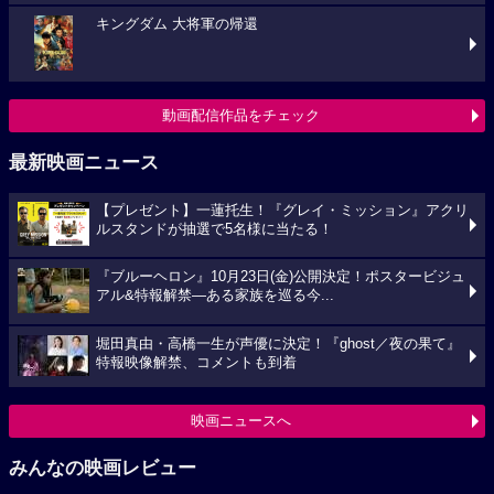
キングダム 大将軍の帰還
動画配信作品をチェック
最新映画ニュース
【プレゼント】一蓮托生！『グレイ・ミッション』アクリ
ルスタンドが抽選で5名様に当たる！
『ブルーヘロン』10月23日(金)公開決定！ポスタービジュ
アル&特報解禁―ある家族を巡る今...
堀田真由・高橋一生が声優に決定！『ghost／夜の果て』
特報映像解禁、コメントも到着
映画ニュースへ
みんなの映画レビュー