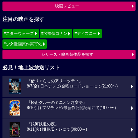
映画レビュー
注目の映画を探す
#スターウォーズ
#名探偵コナン
#ディズニー
#少女漫画原作実写化
シリーズ・映画祭作品を探す
必見！地上波放送リスト
『借りぐらしのアリエッティ』
8/7(金) 日本テレビ/金曜ロードショーにて(21:00〜)
『怪盗グルーのミニオン超変身』
8/10(月) フジテレビ/最新作公開記念にて(19:00〜)
『銀河鉄道の夜』
8/11(火) NHK/Eテレにて(09:00～)