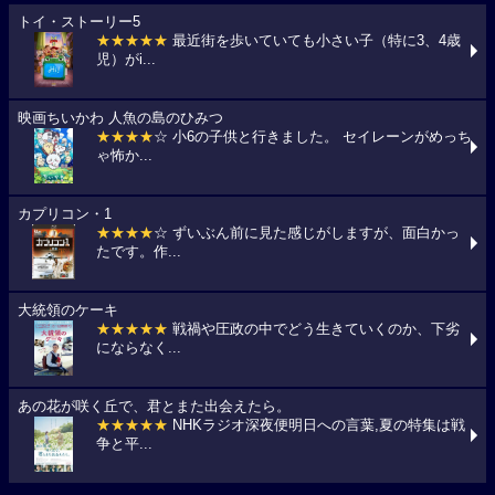
トイ・ストーリー5
★★★★★
最近街を歩いていても小さい子（特に3、4歳
児）がi...
映画ちいかわ 人魚の島のひみつ
★★★★
☆ 小6の子供と行きました。 セイレーンがめっち
ゃ怖か...
カプリコン・1
★★★★
☆ ずいぶん前に見た感じがしますが、面白かっ
たです。作...
大統領のケーキ
★★★★★
戦禍や圧政の中でどう生きていくのか、下劣
にならなく...
あの花が咲く丘で、君とまた出会えたら。
★★★★★
NHKラジオ深夜便明日への言葉,夏の特集は戦
争と平...