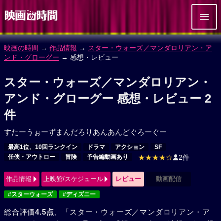
映画の時間
→
作品情報
→
スター・ウォーズ／マンダロリアン・ア
ンド・グローグー
→ 感想・レビュー
スター・ウォーズ／マンダロリアン・
アンド・グローグー 感想・レビュー 2
件
すたーうぉーずまんだろりあんあんどぐろーぐー
最高1位、10回ランクイン
ドラマ
アクション
SF
任侠・アウトロー
冒険
予告編動画あり
★★★★☆
2件
作品情報
上映館/スケジュール
レビュー
動画配信
#スターウォーズ
#ディズニー
総合評価
4.5点
、「スター・ウォーズ／マンダロリアン・ア