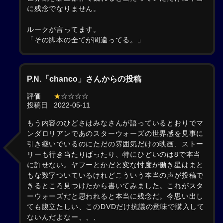
に残念でなりません。
ルークが言ってます。
「その脚本の全てが間違ってる。」
P.N.「chanco」さんからの投稿
評価
★
☆☆☆☆
投稿日
2022-05-11
もう内容のひどさはみなさんが語っているとおりでマ
ンダロリアンであのスターウォーズの世界感を見事に
引き継いでいるのにただの雰囲気だけの映画、ストー
リーも行き当たりばったり、特にひどいのは8で本当
に許せない。ヤフーとかだと変な忖度が働き星はまと
もな数字ついているけれどこういう本当の声が投稿で
きるところ見つけたから書いてみました。これがスタ
ーウォーズだと思われると本当に残念だ。今思い出し
ても腹立たしい、このDVDだけ抗議の意味で購入して
ないんだよなー、、、