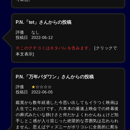
P.N.「tet」さんからの投稿
評価
なし
投稿日
2022-06-12
※このクチコミはネタバレを含みます。
[クリックで
本文表示]
P.N.「万年パダワン」さんからの投稿
評価
★
☆☆☆☆
投稿日
2022-06-05
鑑賞から数年経過した今思い出してもイラつく映画は
人生でこれだけです。六本木の最速上映会での終幕後
の葬式みたいな静けさと何だかよくわかんねぇけど拍
手しとこ感が入り混じった絶望的な雰囲気は忘れられ
ません。思えばディズニーがポリコレに全面的に舵を