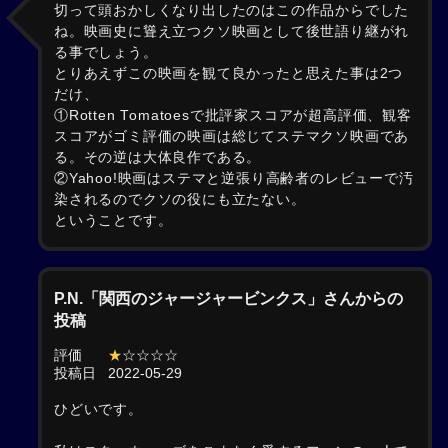
切って頭おかしくなり出したのはこの作品からでした
ね。映画史に聳え立つクソ映画として後世語り継がれ
る事でしょう。
とりあえずこの映画を観て良かったと思えた事は2つ
だけ、
①Rotten Tomatoesで批評家スコアが超高評価、観客
スコアがゴミ評価の映画は総じてステマクソ映画であ
る。その逆は大体良作である。
②Yahoo!映画はステマと逆張り高齢者のレビューで汚
染されるのでクソの役にも立たない。
ということです。
P.N.「関西のジャージャービンクス」さんからの
投稿
評価
★
☆☆☆☆
投稿日
2022-05-29
ひどいです。