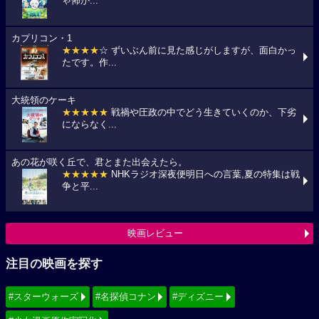
ゃ怖か...
カプリコン・1
★★★★
☆ ずいぶん前に見た感じがしますが、面白かっ
たです。作...
大統領のケーキ
★★★★★
戦禍や圧政の中でどう生きていくのか、下劣
にならなく...
あの花が咲く丘で、君とまた出会えたら。
★★★★★
NHKラジオ深夜便明日への言葉,夏の特集は戦
争と平...
映画レビュー
注目の映画を探す
#スターウォーズ
#名探偵コナン
#ディズニー