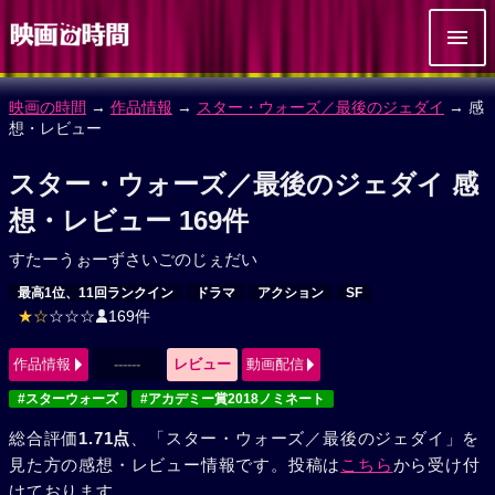
映画の時間
→
作品情報
→
スター・ウォーズ／最後のジェダイ
→ 感
想・レビュー
スター・ウォーズ／最後のジェダイ 感
想・レビュー 169件
すたーうぉーずさいごのじぇだい
最高1位、11回ランクイン
ドラマ
アクション
SF
★☆
☆☆☆
169件
作品情報
------
レビュー
動画配信
#スターウォーズ
#アカデミー賞2018ノミネート
総合評価
1.71点
、「スター・ウォーズ／最後のジェダイ」を
見た方の感想・レビュー情報です。投稿は
こちら
から受け付
けております。