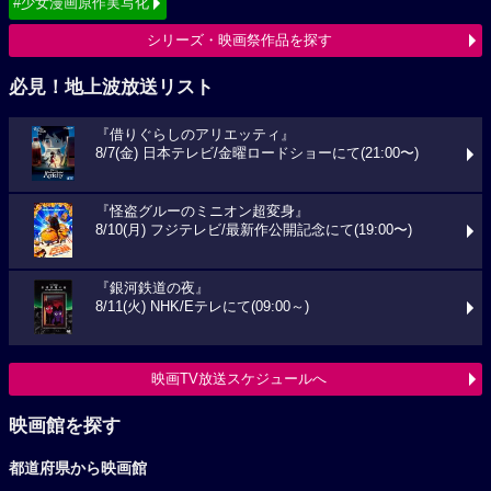
#少女漫画原作実写化
シリーズ・映画祭作品を探す
必見！地上波放送リスト
『借りぐらしのアリエッティ』
8/7(金) 日本テレビ/金曜ロードショーにて(21:00〜)
『怪盗グルーのミニオン超変身』
8/10(月) フジテレビ/最新作公開記念にて(19:00〜)
『銀河鉄道の夜』
8/11(火) NHK/Eテレにて(09:00～)
映画TV放送スケジュールへ
映画館を探す
都道府県から映画館