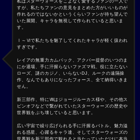
私はスターウォーズをこよなく愛するファンの一人で
すが、私たちファンの意見をまとめた方がいいものが
作れるのではないかというくらいファンが待ち望んで
いた展開、キャラを無視して作られていると思いま
す。
Ⅰ～Ⅵで私たちを魅了してくれたキャラが軽く扱われ
すぎです。
レイアの無重力カムバック、アクバー提督のいつのま
にか退場、手に汗握らないファズマ戦、役に立たない
ローズ、謎のカジノ、いらないDJ、ルークの遠隔操
作、なんでもありになったフォース、全て納得いきま
せん。
新三部作、特にⅧはジョージルーカス様や、その他ス
ピンオフなどで繋がれていたスターウォーズの歴史や
世界観をぶち壊していると思います。
広い宇宙で繰り広げられる手に汗握るバトル、魅力溢
れる惑星、心躍るキャラ達、そしてスターウォーズの
世界観を新三部作で観れると当たっていただけに本当