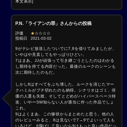
本文表示]
P.N.「ライアンの罪」さんからの投稿
評価
★
☆☆☆☆
投稿日
2021-03-02
9がテレビ放送したついでに7,8を借りてみましたが、
いやはや見直してもやっぱりひどい。
7はまあ、JJが頑張って引き継ごうとしたのはわかる
し期待を持てる内容だった。最後のルークのシーンも
次に期待したのもだ。
しかし8はすべてをぶち壊した。ルークを演じたマー
クハミルがブチ切れたのも納得。シナリオはゴミ、俳
優の人選も失敗、そしてとどめがハイパースペース特
攻、いやーSW知らない人が適当に作った作品でしょ
これ。
9はよくまあ、この惨状からまとめたと思う。他の人
のレビューみると、8は見ないで7→9でよいって人も
いるけど、8飛ばして良いなら9はもっと良い作品だっ