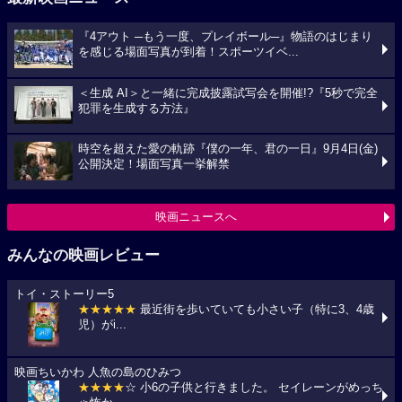
『4アウト ─もう一度、プレイボール─』物語のはじまり
を感じる場面写真が到着！スポーツイベ...
＜生成 AI＞と一緒に完成披露試写会を開催!?『5秒で完全
犯罪を生成する方法』
時空を超えた愛の軌跡『僕の一年、君の一日』9月4日(金)
公開決定！場面写真一挙解禁
映画ニュースへ
みんなの映画レビュー
トイ・ストーリー5
★★★★★
最近街を歩いていても小さい子（特に3、4歳
児）がi...
映画ちいかわ 人魚の島のひみつ
★★★★
☆ 小6の子供と行きました。 セイレーンがめっち