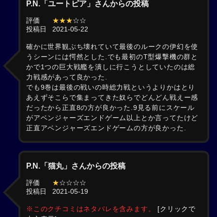
P.N.「ユートピア」さんからの投稿
評価
★★★
☆☆
投稿日
2021-05-22
確かに世界観ぶち壊れていて最後のルークの伊幻を使
うシーンには愕然とした.でも最初のT型爆撃機の群と
かで1つの巨大戦艦を潰しに行こうとしていたのは総
力戦感があって良かった.
でも9巻は最後の戦いの時総力戦というよりかはとり
あえずそこらで集まってきた奴らでどんどん戦えー感
だったから正直8の方が良かった.9見る前にスケール
がアベンジャーズエンドゲーム以上とか言ってたけど
正直アベンジャーズエンドゲームの方が良かった.
P.N.「猫丸」さんからの投稿
評価
★
☆☆☆☆
投稿日
2021-05-19
※このクチコミはネタバレを含みます。
[クリックで