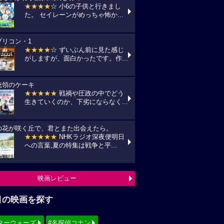
★★★★
☆ 小6の子供と行きまし
た。 セイレーンがめっちゃ怖か...
プリコン・1
★★★★
☆ ずいぶん前に見た感じ
がしますが、面白かったです。作...
統領のケーキ
★★★★★
戦禍や圧政の中でどう
生きていくのか、下劣にならなく...
の花が咲く丘で、君とまた出会えたら。
★★★★★
NHKラジオ深夜便明日
への言葉,夏の特集は戦争と平...
映画レビュー
目の映画を探す
ターウォーズ
#名探偵コナン