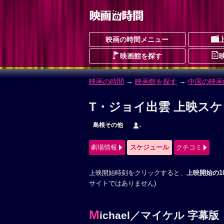
映画の時間メニュー
映画館を探す
映画の時間
→
映画館を探す
→
中国の映画
T・ジョイ出雲 上映ス
島根その他
-
劇場情報
スケジュール
クチコミ
上映開始時刻をクリックすると、
上映開始の1
サイトではありません)
M
ichael／マイケル 字幕版