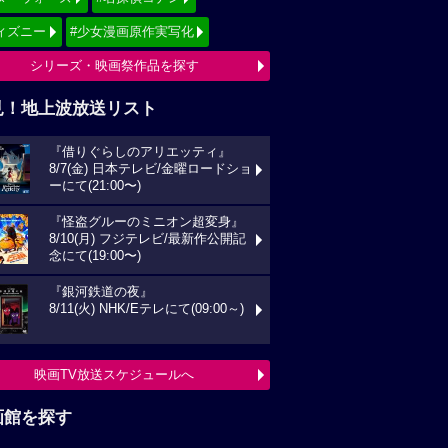
ィズニー
#少女漫画原作実写化
シリーズ・映画祭作品を探す
見！地上波放送リスト
『借りぐらしのアリエッティ』
8/7(金) 日本テレビ/金曜ロードショ
ーにて(21:00〜)
『怪盗グルーのミニオン超変身』
8/10(月) フジテレビ/最新作公開記
念にて(19:00〜)
『銀河鉄道の夜』
8/11(火) NHK/Eテレにて(09:00～)
映画TV放送スケジュールへ
画館を探す