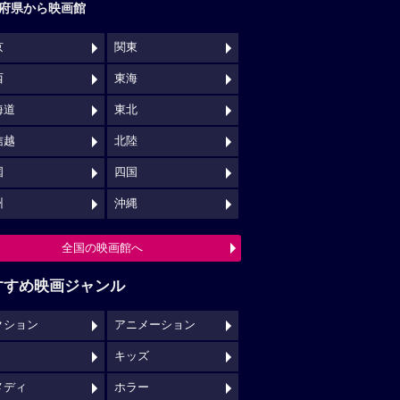
府県から映画館
京
関東
西
東海
海道
東北
信越
北陸
国
四国
州
沖縄
全国の映画館へ
すすめ映画ジャンル
クション
アニメーション
キッズ
メディ
ホラー