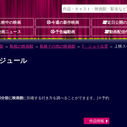
上映中の映画
今週の新作映画
近日公開
映画ニュース
予告編動画
動画配信
館
→
島根の映画館
→
島根その他の映画館
→
T・ジョイ出雲
→ 上映ス
ケジュール
0分前に映画館
に到着する行き方を調べることができます。(※予約
作品情報