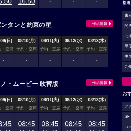
6:50
16:50
-
-
-
都道
東
作品情報
パンタンと約束の星
関
北
/09(日)
08/10(月)
08/11(火)
08/12(水)
08/13(木)
甲
約・空席
予約・空席
予約・空席
予約・空席
予約・空席
中
-
-
-
-
-
九
作品情報
ノ・ムービー 吹替版
お
/09(日)
08/10(月)
08/11(火)
08/12(水)
08/13(木)
ア
約・空席
予約・空席
予約・空席
予約・空席
予約・空席
SF
8:45
08:45
08:45
08:45
08:45
コ