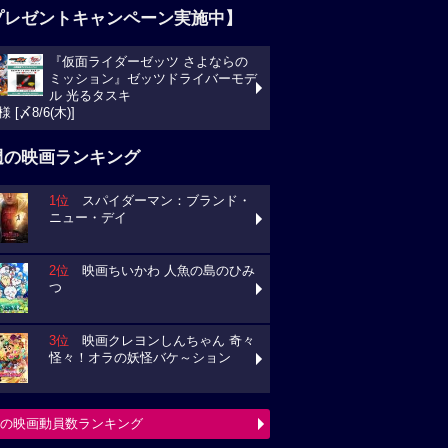
プレゼントキャンペーン実施中】
『仮面ライダーゼッツ さよならの
ミッション』ゼッツドライバーモデ
ル 光るタスキ
様 [〆8/6(木)]
週の映画ランキング
1位
スパイダーマン：ブランド・
ニュー・デイ
2位
映画ちいかわ 人魚の島のひみ
つ
3位
映画クレヨンしんちゃん 奇々
怪々！オラの妖怪バケ～ション
の映画動員数ランキング