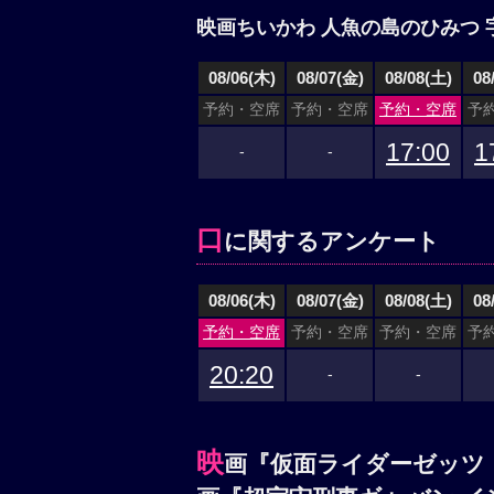
映画ちいかわ 人魚の島のひみつ 
08/06(木)
08/07(金)
08/08(土)
08
予約・空席
予約・空席
予約・空席
予
17:00
1
-
-
口
に関するアンケート
08/06(木)
08/07(金)
08/08(土)
08
予約・空席
予約・空席
予約・空席
予
20:20
-
-
映
画『仮面ライダーゼッツ