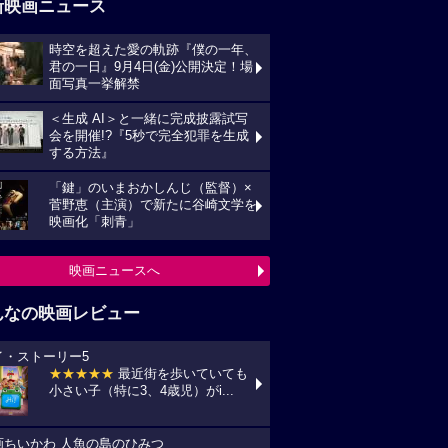
新映画ニュース
時空を超えた愛の軌跡『僕の一年、
君の一日』9月4日(金)公開決定！場
面写真一挙解禁
＜生成 AI＞と一緒に完成披露試写
会を開催!?『5秒で完全犯罪を生成
する方法』
「鍵」のいまおかしんじ（監督）×
菅野恵（主演）で新たに谷崎文学を
映画化「刺青」
映画ニュースへ
んなの映画レビュー
イ・ストーリー5
★★★★★
最近街を歩いていても
小さい子（特に3、4歳児）がi...
画ちいかわ 人魚の島のひみつ