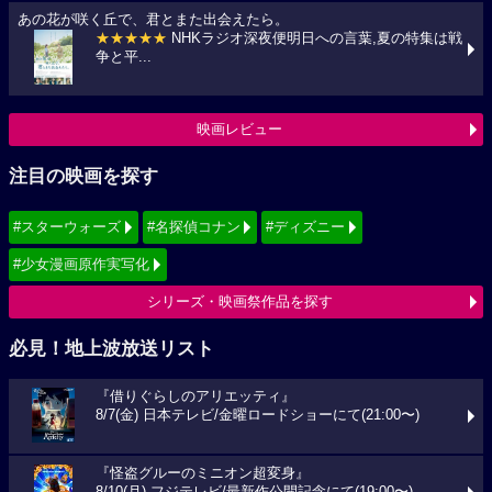
あの花が咲く丘で、君とまた出会えたら。
★★★★★
NHKラジオ深夜便明日への言葉,夏の特集は戦
争と平...
映画レビュー
注目の映画を探す
#スターウォーズ
#名探偵コナン
#ディズニー
#少女漫画原作実写化
シリーズ・映画祭作品を探す
必見！地上波放送リスト
『借りぐらしのアリエッティ』
8/7(金) 日本テレビ/金曜ロードショーにて(21:00〜)
『怪盗グルーのミニオン超変身』