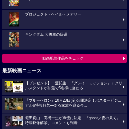
プロジェクト・ヘイル・メアリー
キングダム 大将軍の帰還
動画配信作品をチェック
最新映画ニュース
【プレゼント】一蓮托生！『グレイ・ミッション』アクリ
ルスタンドが抽選で5名様に当たる！
『ブルーヘロン』10月23日(金)公開決定！ポスタービジュ
アル&特報解禁―ある家族を巡る今...
堀田真由・高橋一生が声優に決定！『ghost／夜の果て』
特報映像解禁、コメントも到着