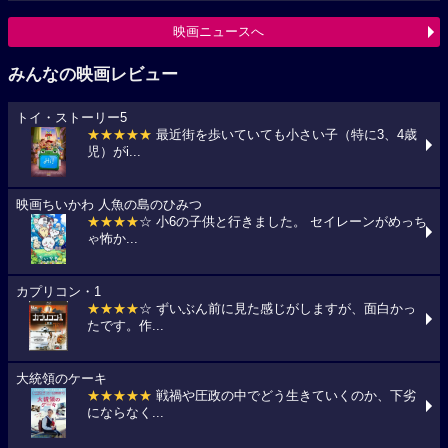
映画ニュースへ
みんなの映画レビュー
トイ・ストーリー5
★★★★★
最近街を歩いていても小さい子（特に3、4歳
児）がi...
映画ちいかわ 人魚の島のひみつ
★★★★
☆ 小6の子供と行きました。 セイレーンがめっち
ゃ怖か...
カプリコン・1
★★★★
☆ ずいぶん前に見た感じがしますが、面白かっ
たです。作...
大統領のケーキ
★★★★★
戦禍や圧政の中でどう生きていくのか、下劣
にならなく...