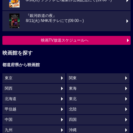
8/10(月) フジテレビ/最新作公開記念にて(19:00〜)
『銀河鉄道の夜』
8/11(火) NHK/Eテレにて(09:00～)
映画TV放送スケジュールへ
映画館を探す
都道府県から映画館
東京
関東
関西
東海
北海道
東北
甲信越
北陸
中国
四国
九州
沖縄