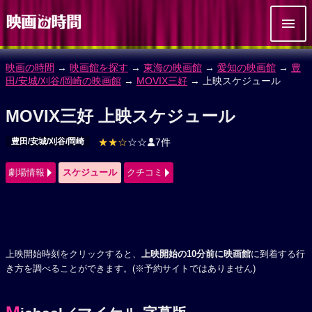
映画の時間
→
映画館を探す
→
東海の映画館
→
愛知の映画館
→
豊
田/安城/刈谷/岡崎の映画館
→
MOVIX三好
→ 上映スケジュール
MOVIX三好 上映スケジュール
豊田/安城/刈谷/岡崎
★★☆
☆☆
7件
劇場情報
スケジュール
クチコミ
上映開始時刻をクリックすると、
上映開始の10分前に映画館
に到着する行
き方を調べることができます。(※予約サイトではありません)