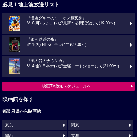
必見！地上波放送リスト
『怪盗グルーのミニオン超変身』
8/10(月) フジテレビ/最新作公開記念にて(19:00〜)
『銀河鉄道の夜』
8/11(火) NHK/Eテレにて(09:00～)
『風の谷のナウシカ』
8/14(金) 日本テレビ/金曜ロードショーにて(21:00〜)
映画TV放送スケジュールへ
映画館を探す
都道府県から映画館
東京
関東
関西
東海