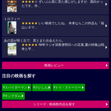
★★★★
☆ ずいぶん前に見た感じがしますが、面白かっ
たです。作...
トロフィー
★★★★★
いい映画でしたね。 本来ならこの作品も「福
山シネマ...
あの花が咲く丘で、君とまた出会えたら。
★★★★★
NHKラジオ深夜便明日への言葉,夏の特集は戦
争と平...
映画レビュー
注目の映画を探す
#スパイダーマン
#クレしん
#トイ・ストーリー
#キングダム
シリーズ・映画祭作品を探す