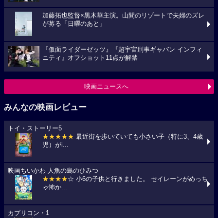
加藤拓也監督×黒木華主演。山間のリゾートで夫婦のズレ
が募る「日曜のあと」
『仮面ライダーゼッツ』『超宇宙刑事ギャバン インフィ
ニティ』オフショット11点が解禁
映画ニュースへ
みんなの映画レビュー
トイ・ストーリー5
★★★★★
最近街を歩いていても小さい子（特に3、4歳
児）がi...
映画ちいかわ 人魚の島のひみつ
★★★★
☆ 小6の子供と行きました。 セイレーンがめっち
ゃ怖か...
カプリコン・1