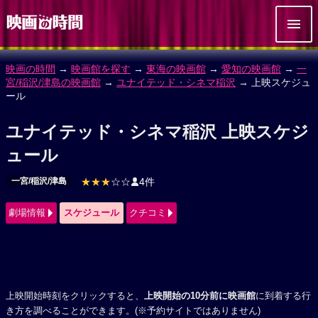
映画の時間
→
映画館を探す
→
東海の映画館
→
愛知の映画館
→
一
宮/稲沢/津島の映画館
→
ユナイテッド・シネマ稲沢
→ 上映スケジュ
ール
ユナイテッド・シネマ稲沢 上映スケジ
ュール
一宮/稲沢/津島
★★★
☆☆
4件
劇場情報
スケジュール
クチコミ
上映開始時刻をクリックすると、
上映開始の10分前に映画館
に到着する行
き方を調べることができます。(※予約サイトではありません)