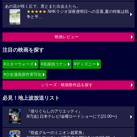
あの花が咲く丘で、君とまた出会えたら。
★★★★★
NHKラジオ深夜便明日への言葉,夏の特集は戦
争と平...
映画レビュー
注目の映画を探す
#スターウォーズ
#名探偵コナン
#ディズニー
#少女漫画原作実写化
シリーズ・映画祭作品を探す
必見！地上波放送リスト
『借りぐらしのアリエッティ』
8/7(金) 日本テレビ/金曜ロードショーにて(21:00〜)
『怪盗グルーのミニオン超変身』