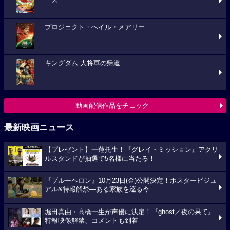
プロジェクト・ヘイル・メアリー
キングダム 大将軍の帰還
動画配信作品をチェック
最新映画ニュース
【プレゼント】一蓮托生！『グレイ・ミッション』アクリ
ルスタンドが抽選で5名様に当たる！
『ブルーヘロン』10月23日(金)公開決定！ポスタービジュ
アル&特報解禁―ある家族を巡る今...
堀田真由・高橋一生が声優に決定！『ghost／夜の果て』
特報映像解禁、コメントも到着