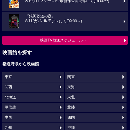
8/10(月) フジテレビ/最新作公開記念にて(19:00〜)
『銀河鉄道の夜』
8/11(火) NHK/Eテレにて(09:00～)
映画TV放送スケジュールへ
映画館を探す
都道府県から映画館
東京
関東
関西
東海
北海道
東北
甲信越
北陸
中国
四国
九州
沖縄