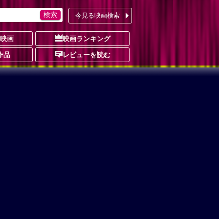
今見る映画検索
の映画
映画ランキング
作品
レビューを読む