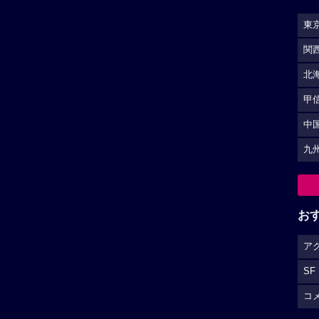
東
関
北
甲
中
九
お
ア
SF
コ