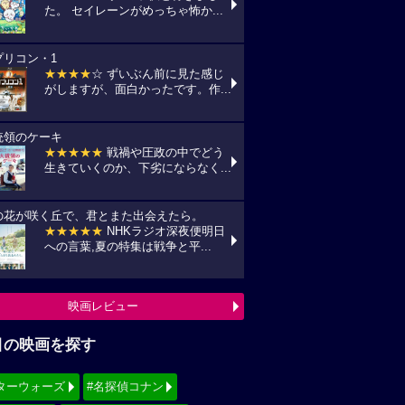
た。 セイレーンがめっちゃ怖か...
プリコン・1
★★★★
☆ ずいぶん前に見た感じ
がしますが、面白かったです。作...
統領のケーキ
★★★★★
戦禍や圧政の中でどう
生きていくのか、下劣にならなく...
の花が咲く丘で、君とまた出会えたら。
★★★★★
NHKラジオ深夜便明日
への言葉,夏の特集は戦争と平...
映画レビュー
目の映画を探す
ターウォーズ
#名探偵コナン