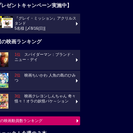
プレゼントキャンペーン実施中】
『グレイ・ミッション』アクリルス
タンド
5名様 [〆8/16(日)]
週の映画ランキング
1位
スパイダーマン：ブランド・
ニュー・デイ
2位
映画ちいかわ 人魚の島のひみ
つ
3位
映画クレヨンしんちゃん 奇々
怪々！オラの妖怪バケ～ション
の映画動員数ランキング