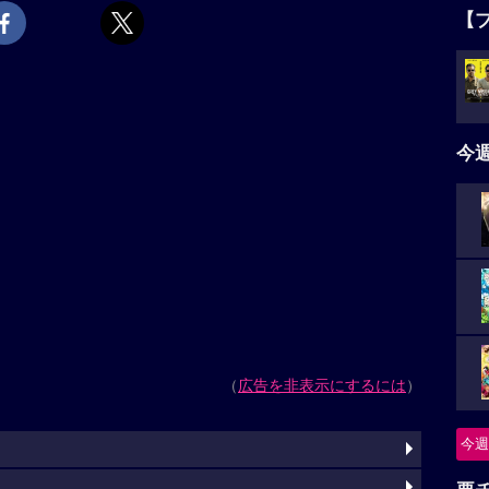
【
今
（
広告を非表示にするには
）
今週