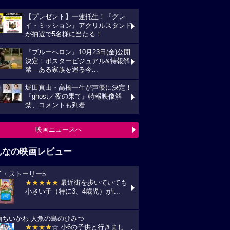
【プレゼント】一蓮托生！『グレ
イ・ミッション』アクリルスタンド
が抽選で5名様に当たる！
『ブルーヘロン』10月23日(金)公開
決定！ポスタービジュアル&特報解
禁―ある家族を巡る今...
堀田真由・高橋一生が声優に決定！
『ghost／夜の果て』特報映像解
禁、コメントも到着
映画ニュースへ
んなの映画レビュー
イ・ストーリー5
★★★★★
最近街を歩いていても
小さい子（特に3、4歳児）がi...
画ちいかわ 人魚の島のひみつ
★★★★
☆ 小6の子供と行きまし