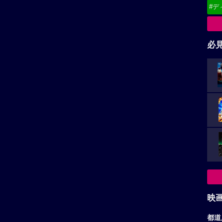
#デ
必
映
都道