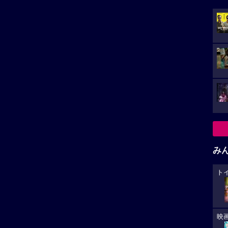
み
ト
映