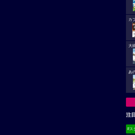
カ
大
あ
注
#ス