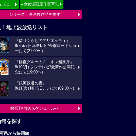
ィズニー
#少女漫画原作実写化
シリーズ・映画祭作品を探す
見！地上波放送リスト
『借りぐらしのアリエッティ』
8/7(金) 日本テレビ/金曜ロードショ
ーにて(21:00〜)
『怪盗グルーのミニオン超変身』
8/10(月) フジテレビ/最新作公開記
念にて(19:00〜)
『銀河鉄道の夜』
8/11(火) NHK/Eテレにて(09:00～)
映画TV放送スケジュールへ
画館を探す
府県から映画館