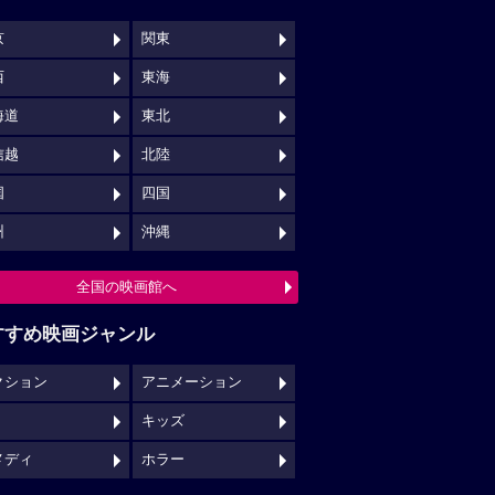
京
関東
西
東海
海道
東北
信越
北陸
国
四国
州
沖縄
全国の映画館へ
すすめ映画ジャンル
クション
アニメーション
キッズ
メディ
ホラー