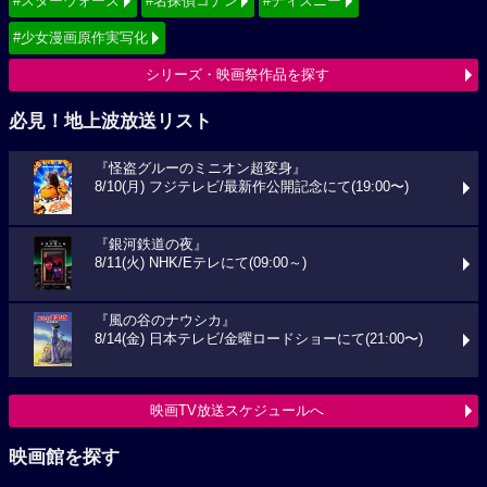
#スターウォーズ
#名探偵コナン
#ディズニー
#少女漫画原作実写化
シリーズ・映画祭作品を探す
必見！地上波放送リスト
『怪盗グルーのミニオン超変身』
8/10(月) フジテレビ/最新作公開記念にて(19:00〜)
『銀河鉄道の夜』
8/11(火) NHK/Eテレにて(09:00～)
『風の谷のナウシカ』
8/14(金) 日本テレビ/金曜ロードショーにて(21:00〜)
映画TV放送スケジュールへ
映画館を探す