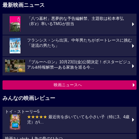
最新映画ニュース
「八つ墓村」悪夢的な予告編解禁、主題歌は松本孝弘
（B’z）率いるTMGが担当
フランシス・ンら出演。中年男たちがボートレースに挑む
「逆流の男たち」
『ブルーヘロン』10月23日(金)公開決定！ポスタービジュ
アル&特報解禁―ある家族を巡る今...
映画ニュースへ
みんなの映画レビュー
トイ・ストーリー5
★★★★★
最近街を歩いていても小さい子（特に3、4歳
児）がi...
映画ちいかわ 人魚の島のひみつ