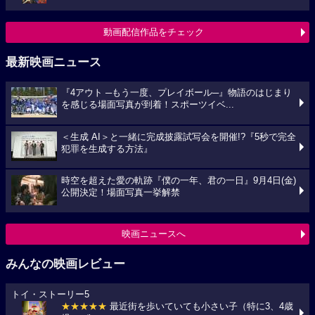
動画配信作品をチェック
最新映画ニュース
『4アウト ─もう一度、プレイボール─』物語のはじまり
を感じる場面写真が到着！スポーツイベ...
＜生成 AI＞と一緒に完成披露試写会を開催!?『5秒で完全
犯罪を生成する方法』
時空を超えた愛の軌跡『僕の一年、君の一日』9月4日(金)
公開決定！場面写真一挙解禁
映画ニュースへ
みんなの映画レビュー
トイ・ストーリー5
★★★★★
最近街を歩いていても小さい子（特に3、4歳