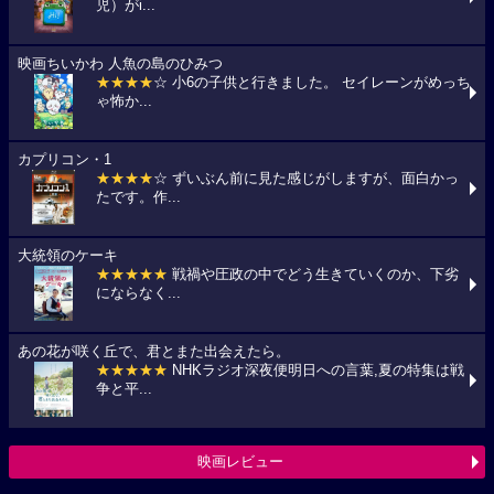
児）がi...
映画ちいかわ 人魚の島のひみつ
★★★★
☆ 小6の子供と行きました。 セイレーンがめっち
ゃ怖か...
カプリコン・1
★★★★
☆ ずいぶん前に見た感じがしますが、面白かっ
たです。作...
大統領のケーキ
★★★★★
戦禍や圧政の中でどう生きていくのか、下劣
にならなく...
あの花が咲く丘で、君とまた出会えたら。
★★★★★
NHKラジオ深夜便明日への言葉,夏の特集は戦
争と平...
映画レビュー