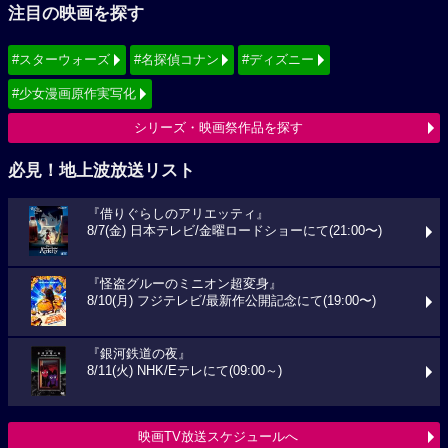
注目の映画を探す
#スターウォーズ
#名探偵コナン
#ディズニー
#少女漫画原作実写化
シリーズ・映画祭作品を探す
必見！地上波放送リスト
『借りぐらしのアリエッティ』
8/7(金) 日本テレビ/金曜ロードショーにて(21:00〜)
『怪盗グルーのミニオン超変身』
8/10(月) フジテレビ/最新作公開記念にて(19:00〜)
『銀河鉄道の夜』
8/11(火) NHK/Eテレにて(09:00～)
映画TV放送スケジュールへ