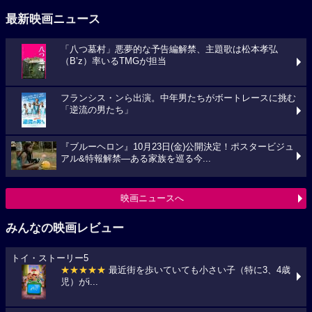
最新映画ニュース
「八つ墓村」悪夢的な予告編解禁、主題歌は松本孝弘
（B’z）率いるTMGが担当
フランシス・ンら出演。中年男たちがボートレースに挑む
「逆流の男たち」
『ブルーヘロン』10月23日(金)公開決定！ポスタービジュ
アル&特報解禁―ある家族を巡る今...
映画ニュースへ
みんなの映画レビュー
トイ・ストーリー5
★★★★★
最近街を歩いていても小さい子（特に3、4歳
児）がi...