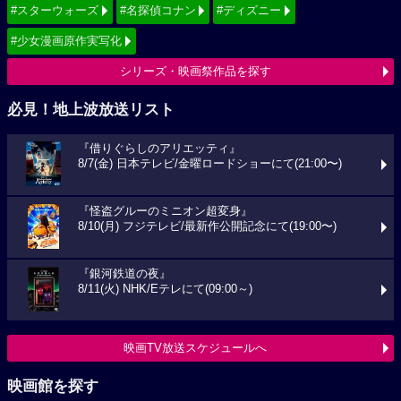
#スターウォーズ
#名探偵コナン
#ディズニー
#少女漫画原作実写化
シリーズ・映画祭作品を探す
必見！地上波放送リスト
『借りぐらしのアリエッティ』
8/7(金) 日本テレビ/金曜ロードショーにて(21:00〜)
『怪盗グルーのミニオン超変身』
8/10(月) フジテレビ/最新作公開記念にて(19:00〜)
『銀河鉄道の夜』
8/11(火) NHK/Eテレにて(09:00～)
映画TV放送スケジュールへ
映画館を探す