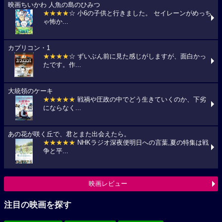
映画ちいかわ 人魚の島のひみつ
★★★★
☆ 小6の子供と行きました。 セイレーンがめっち
ゃ怖か...
カプリコン・1
★★★★
☆ ずいぶん前に見た感じがしますが、面白かっ
たです。作...
大統領のケーキ
★★★★★
戦禍や圧政の中でどう生きていくのか、下劣
にならなく...
あの花が咲く丘で、君とまた出会えたら。
★★★★★
NHKラジオ深夜便明日への言葉,夏の特集は戦
争と平...
映画レビュー
注目の映画を探す