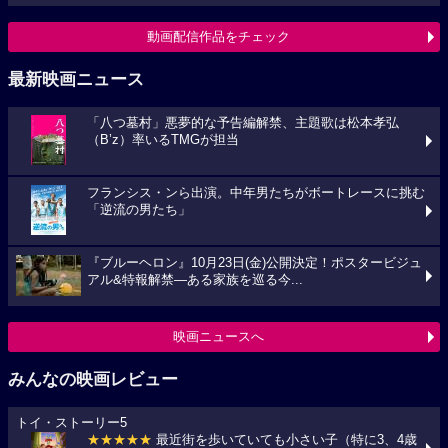
動画配信作品をチェック
最新映画ニュース
「八つ墓村」悪夢的な予告編解禁、主題歌は松本孝弘
（B’z）率いるTMGが担当
フランシス・ンら出演。中年男たちがボートレースに挑む
「逆流の男たち」
『ブルーヘロン』10月23日(金)公開決定！ポスタービジュ
アル&特報解禁―ある家族を巡る今...
映画ニュースへ
みんなの映画レビュー
トイ・ストーリー5
★★★★★
最近街を歩いていても小さい子（特に3、4歳