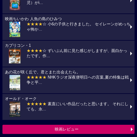
児）がi...
映画ちいかわ 人魚の島のひみつ
★★★★
☆ 小6の子供と行きました。 セイレーンがめっち
ゃ怖か...
カプリコン・1
★★★★
☆ ずいぶん前に見た感じがしますが、面白かっ
たです。作...
あの花が咲く丘で、君とまた出会えたら。
★★★★★
NHKラジオ深夜便明日への言葉,夏の特集は戦
争と平...
オールド・オーク
★★★★★
素直にいい作品だったと思います。 それにし
ても、永...
映画レビュー