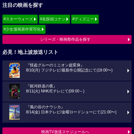
注目の映画を探す
#スターウォーズ
#名探偵コナン
#ディズニー
#少女漫画原作実写化
シリーズ・映画祭作品を探す
必見！地上波放送リスト
『怪盗グルーのミニオン超変身』
8/10(月) フジテレビ/最新作公開記念にて(19:00〜)
『銀河鉄道の夜』
8/11(火) NHK/Eテレにて(09:00～)
『風の谷のナウシカ』
8/14(金) 日本テレビ/金曜ロードショーにて(21:00〜)
映画TV放送スケジュールへ