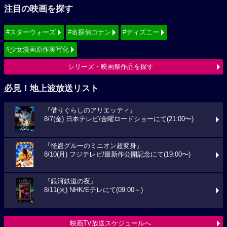
注目の映画を探す
#スターウォーズ
#名探偵コナン
#ディズニー
#少女漫画原作実写化
シリーズ・映画祭作品を探す
必見！地上波放送リスト
『借りぐらしのアリエッティ』
8/7(金) 日本テレビ/金曜ロードショーにて(21:00〜)
『怪盗グルーのミニオン超変身』
8/10(月) フジテレビ/最新作公開記念にて(19:00〜)
『銀河鉄道の夜』
8/11(火) NHK/Eテレにて(09:00～)
映画TV放送スケジュールへ