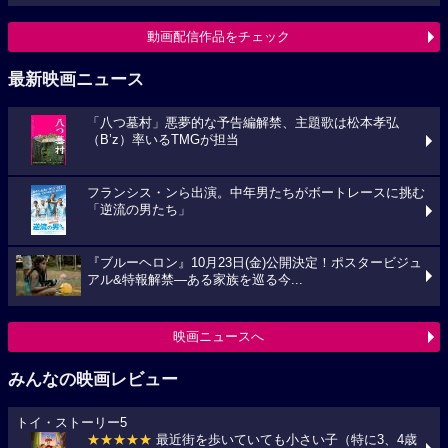
動画配信作品をチェック
最新映画ニュース
「八つ墓村」悪夢的な予告編解禁、主題歌は松本孝弘
（B’z）率いるTMGが担当
フランシス・ンら出演。中年男たちがボートレースに挑む
「逆流の男たち」
『ブルーヘロン』10月23日(金)公開決定！ポスタービジュ
アル&特報解禁―ある家族を巡る今...
映画ニュースへ
みんなの映画レビュー
トイ・ストーリー5
★★★★★
最近街を歩いていても小さい子（特に3、4歳