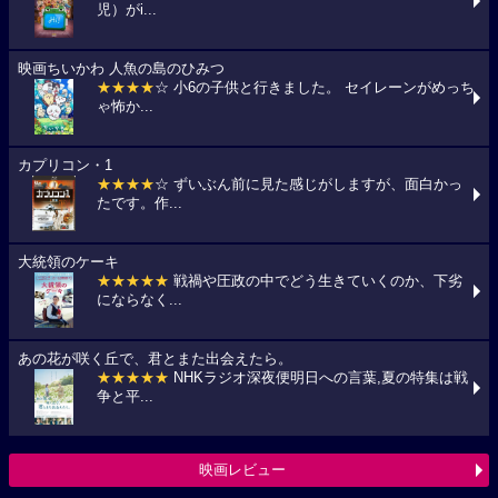
児）がi...
映画ちいかわ 人魚の島のひみつ
★★★★
☆ 小6の子供と行きました。 セイレーンがめっち
ゃ怖か...
カプリコン・1
★★★★
☆ ずいぶん前に見た感じがしますが、面白かっ
たです。作...
大統領のケーキ
★★★★★
戦禍や圧政の中でどう生きていくのか、下劣
にならなく...
あの花が咲く丘で、君とまた出会えたら。
★★★★★
NHKラジオ深夜便明日への言葉,夏の特集は戦
争と平...
映画レビュー