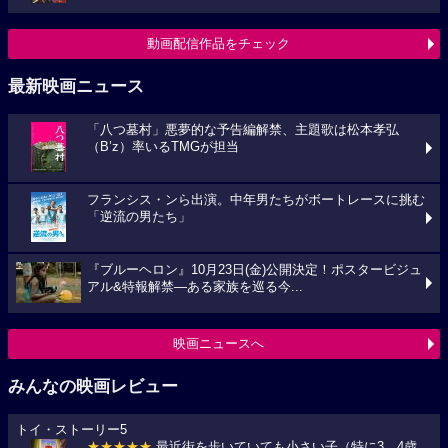
動画配信作品をチェック
最新映画ニュース
「八つ墓村」悪夢的な予告編解禁、主題歌は松本孝弘
（B’z）率いるTMGが担当
フランシス・ンら出演。中年男たちがボートレースに挑む
「逆流の男たち」
『ブルーヘロン』10月23日(金)公開決定！ポスタービジュ
アル&特報解禁―ある家族を巡る今...
映画ニュースへ
みんなの映画レビュー
トイ・ストーリー5
★★★★★
最近街を歩いていても小さい子（特に3、4歳