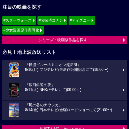
注目の映画を探す
#スターウォーズ
#名探偵コナン
#ディズニー
#少女漫画原作実写化
シリーズ・映画祭作品を探す
必見！地上波放送リスト
『怪盗グルーのミニオン超変身』
8/10(月) フジテレビ/最新作公開記念にて(19:00〜)
『銀河鉄道の夜』
8/11(火) NHK/Eテレにて(09:00～)
『風の谷のナウシカ』
8/14(金) 日本テレビ/金曜ロードショーにて(21:00〜)
映画TV放送スケジュールへ