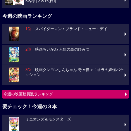
5名様 [〆8/16(日)]
今週の映画ランキング
1位
スパイダーマン：ブランド・ニュー・デイ
2位
映画ちいかわ 人魚の島のひみつ
3位
映画クレヨンしんちゃん 奇々怪々！オラの妖怪バケ
～ション
今週の映画動員数ランキング
要チェック！今週の３本
ミニオンズ＆モンスターズ