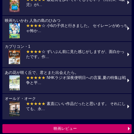
児）がi...
映画ちいかわ 人魚の島のひみつ
★★★★
☆ 小6の子供と行きました。 セイレーンがめっち
ゃ怖か...
カプリコン・1
★★★★
☆ ずいぶん前に見た感じがしますが、面白かっ
たです。作...
あの花が咲く丘で、君とまた出会えたら。
★★★★★
NHKラジオ深夜便明日への言葉,夏の特集は戦
争と平...
オールド・オーク
★★★★★
素直にいい作品だったと思います。 それにし
ても、永...
映画レビュー