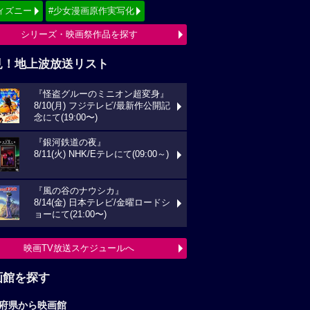
ィズニー
#少女漫画原作実写化
シリーズ・映画祭作品を探す
見！地上波放送リスト
『怪盗グルーのミニオン超変身』
8/10(月) フジテレビ/最新作公開記
念にて(19:00〜)
『銀河鉄道の夜』
8/11(火) NHK/Eテレにて(09:00～)
『風の谷のナウシカ』
8/14(金) 日本テレビ/金曜ロードシ
ョーにて(21:00〜)
映画TV放送スケジュールへ
画館を探す
府県から映画館