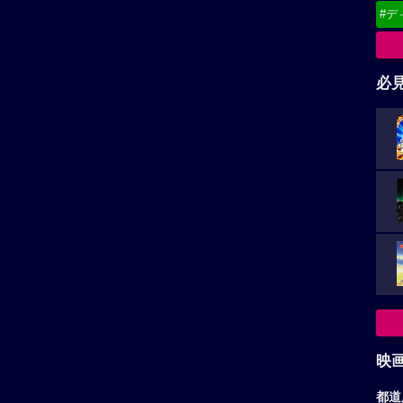
#デ
必
映
都道