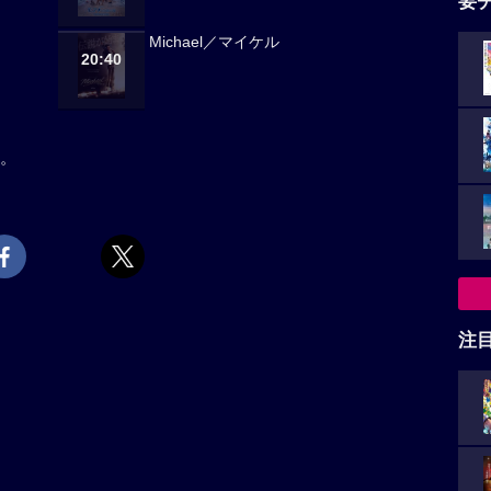
要
Michael／マイケル
20:40
。
注