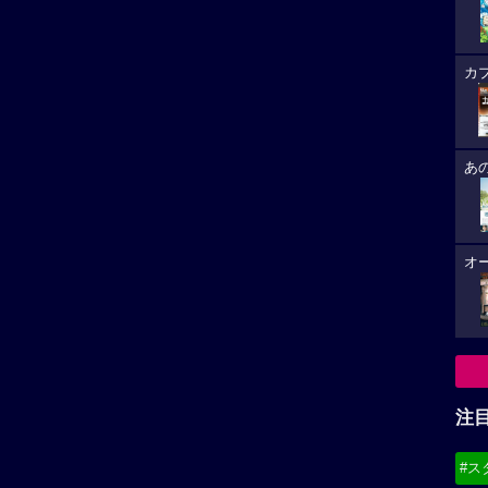
カ
あ
オ
注
#ス