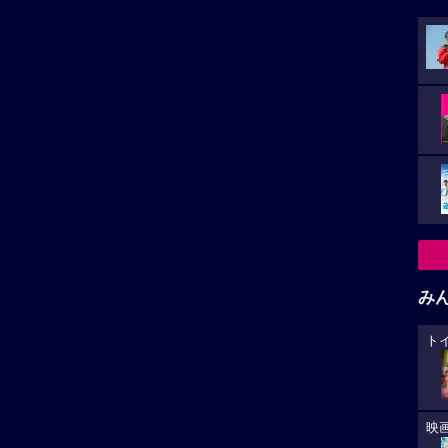
み
ト
映