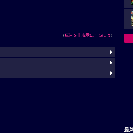
（
広告を非表示にするには
）
最