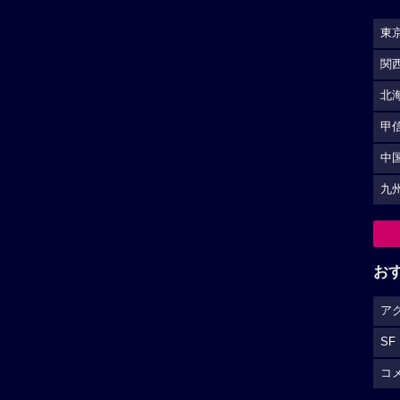
東
関
北
甲
中
九
お
ア
SF
コ