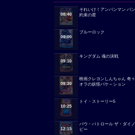
それいけ！アンパンマン パ
08:40
約束の星
ブルーロック
09:00
キングダム 魂の決戦
09:10
映画クレヨンしんちゃん 奇
09:30
オラの妖怪バケ～ション
トイ・ストーリー5
10:25
パウ・パトロール ザ・ダイ
12:15
ビー