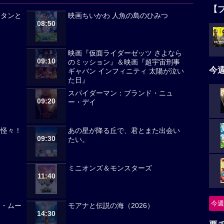
【
ンタンと
映画ちいかわ 人魚の島のひみつ
08:50
映画『仮面ライダーゼッツ さよなら
09:10
のミッション』＆映画『超宇宙刑事
今
ギャバン インフィニティ 太陽が泣い
た日』
スパイダーマン：ブランド・ニュ
09:20
ー・デイ
々怪々！
あの星が降る丘で、君とまた出会い
09:30
たい。
ミニオンズ＆モンスターズ
11:40
今週
ノ・ムー
モアナと伝説の海（2026）
14:30