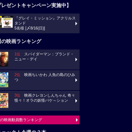
プレゼントキャンペーン実施中】
『グレイ・ミッション』アクリルス
タンド
5名様 [〆8/16(日)]
週の映画ランキング
1位
スパイダーマン：ブランド・
ニュー・デイ
2位
映画ちいかわ 人魚の島のひみ
つ
3位
映画クレヨンしんちゃん 奇々
怪々！オラの妖怪バケ～ション
の映画動員数ランキング