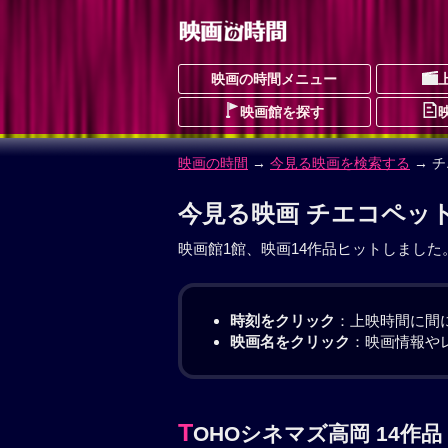
映画の時間メニュー
映画館を探す
映画の時間
→
今見る映画を検索する
→ 
今見る映画 チエコペッ
映画館1館、映画14作品ヒットしました
時刻をクリック
：上映時間に間
映画名をクリック
：映画情報や
T
OHOシネマズ高岡 14作品