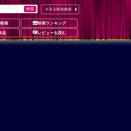
今見る映画検索
の映画
映画ランキング
作品
レビューを読む