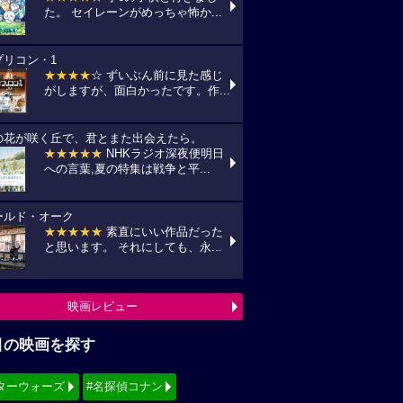
た。 セイレーンがめっちゃ怖か...
プリコン・1
★★★★
☆ ずいぶん前に見た感じ
がしますが、面白かったです。作...
の花が咲く丘で、君とまた出会えたら。
★★★★★
NHKラジオ深夜便明日
への言葉,夏の特集は戦争と平...
ールド・オーク
★★★★★
素直にいい作品だった
と思います。 それにしても、永...
映画レビュー
目の映画を探す
ターウォーズ
#名探偵コナン