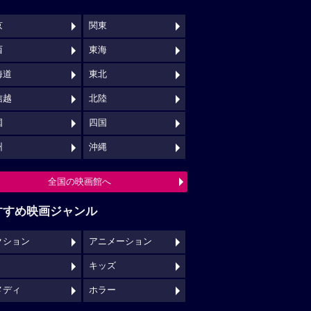
京
関東
西
東海
海道
東北
信越
北陸
国
四国
州
沖縄
全国の映画館へ
すすめ映画ジャンル
クション
アニメーション
キッズ
メディ
ホラー