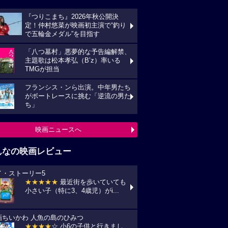
『つりこまち』2026年秋公開決
定！仲村悠菜が映画初主演で“釣り
で五輪金メダル”を目指す
「八つ墓村」悪夢的な予告編解禁、
主題歌は松本孝弘（B’z）率いる
TMGが担当
フランシス・ンら出演。中年男たち
がボートレースに挑む「逆流の男た
ち」
映画ニュースへ
んなの映画レビュー
イ・ストーリー5
★★★★★
最近街を歩いていても
小さい子（特に3、4歳児）がi...
画ちいかわ 人魚の島のひみつ
★★★★
☆ 小6の子供と行きまし