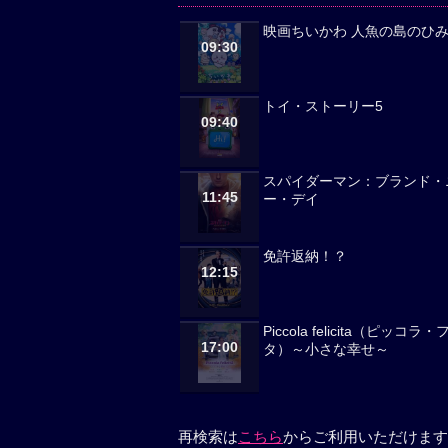
映画ちいかわ 人魚の島のひ
09:30
トイ・ストーリー5
09:40
スパイダーマン：ブランド・
11:45
ー・デイ
免許返納！？
12:15
Piccola felicita（ピッコラ
17:00
タ）～小さな幸せ～
再検索は
こちら
からご利用いただけます