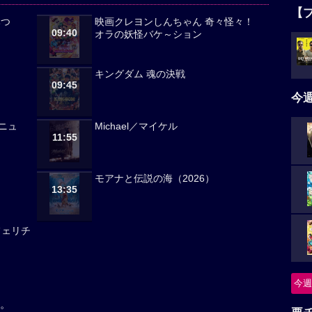
【
みつ
映画クレヨンしんちゃん 奇々怪々！
09:40
オラの妖怪バケ～ション
キングダム 魂の決戦
09:45
今
ニュ
Michael／マイケル
11:55
モアナと伝説の海（2026）
13:35
・フェリチ
今週
。