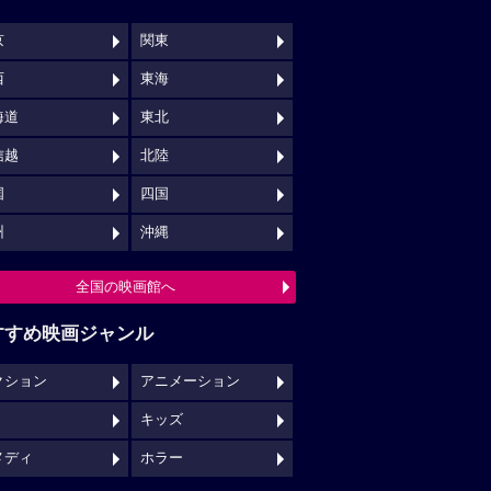
京
関東
西
東海
海道
東北
信越
北陸
国
四国
州
沖縄
全国の映画館へ
すすめ映画ジャンル
クション
アニメーション
キッズ
メディ
ホラー