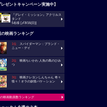
プレゼントキャンペーン実施中】
『グレイ・ミッション』アクリルス
タンド
5名様 [〆8/16(日)]
週の映画ランキング
1位
スパイダーマン：ブランド・
ニュー・デイ
2位
映画ちいかわ 人魚の島のひみ
つ
3位
映画クレヨンしんちゃん 奇々
怪々！オラの妖怪バケ～ション
の映画動員数ランキング