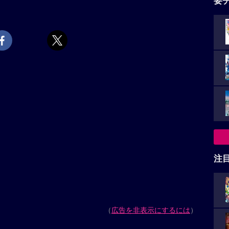
要
注
（
広告を非表示にするには
）