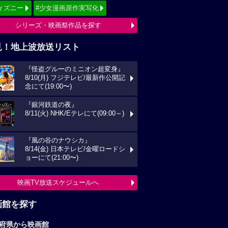
ィズニー
#少女漫画原作実写化
シリーズ・映画祭作品を探す
見！地上波放送リスト
『怪盗グルーのミニオン超変身』
8/10(月) フジテレビ/最新作公開記
念にて(19:00〜)
『銀河鉄道の夜』
8/11(火) NHK/Eテレにて(09:00～)
『風の谷のナウシカ』
8/14(金) 日本テレビ/金曜ロードシ
ョーにて(21:00〜)
映画TV放送スケジュールへ
画館を探す
府県から映画館