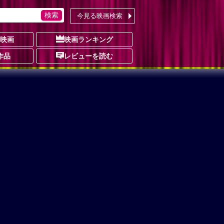
今見る映画検索
の映画
映画ランキング
作品
レビューを読む