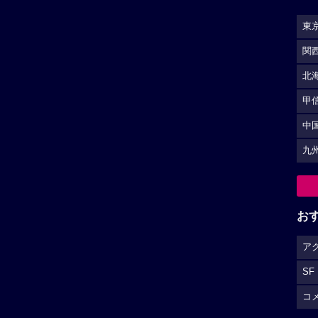
東
関
北
甲
中
九
お
ア
SF
コ