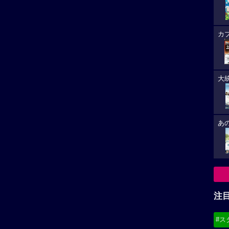
カ
大
あ
注
#ス