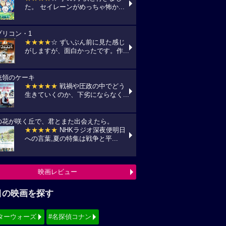
た。 セイレーンがめっちゃ怖か...
プリコン・1
★★★★
☆ ずいぶん前に見た感じ
がしますが、面白かったです。作...
統領のケーキ
★★★★★
戦禍や圧政の中でどう
生きていくのか、下劣にならなく...
の花が咲く丘で、君とまた出会えたら。
★★★★★
NHKラジオ深夜便明日
への言葉,夏の特集は戦争と平...
映画レビュー
目の映画を探す
ターウォーズ
#名探偵コナン