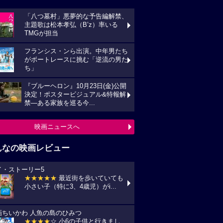
「八つ墓村」悪夢的な予告編解禁、
主題歌は松本孝弘（B’z）率いる
TMGが担当
フランシス・ンら出演。中年男たち
がボートレースに挑む「逆流の男た
ち」
『ブルーヘロン』10月23日(金)公開
決定！ポスタービジュアル&特報解
禁―ある家族を巡る今...
映画ニュースへ
んなの映画レビュー
イ・ストーリー5
★★★★★
最近街を歩いていても
小さい子（特に3、4歳児）がi...
画ちいかわ 人魚の島のひみつ
★★★★
☆ 小6の子供と行きまし