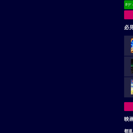
#デ
必
映
都道