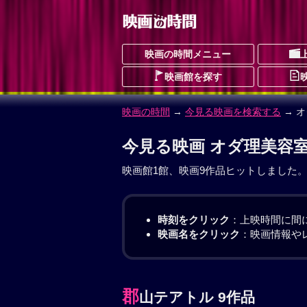
映画の時間メニュー
映画館を探す
映画の時間
→
今見る映画を検索する
→ 
今見る映画 オダ理美容室
映画館1館、映画9作品ヒットしました
時刻をクリック
：上映時間に間
映画名をクリック
：映画情報や
郡
山テアトル 9作品