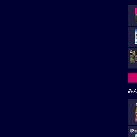
み
ト
映