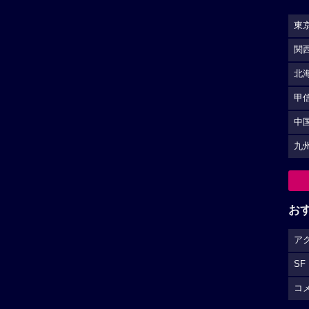
東
関
北
甲
中
九
お
ア
SF
コ