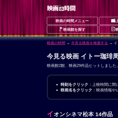
映画の時間メニュー
映画館を探す
映画の時間
→
今見る映画を検索する
→ 
今見る映画 イトー珈琲周
映画館2館、映画29作品ヒットしました
時刻をクリック
：上映時間に間
映画名をクリック
：映画情報や
イ
オンシネマ松本 14作品