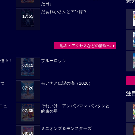
要
た日』
だぁれかさんとアソぼ？
17:55
地図・アクセスなどの情報へ
々怪々！
ブルーロック
07:15
みつ
モアナと伝説の海（2026）
07:20
注
ニュ
それいけ！アンパンマン パンタンと
07:35
約束の星
ミニオンズ＆モンスターズ
08:10