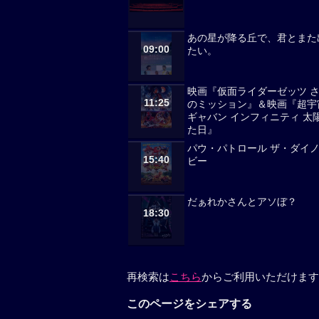
あの星が降る丘で、君とまた
09:00
たい。
映画『仮面ライダーゼッツ 
11:25
のミッション』＆映画『超宇
ギャバン インフィニティ 太
た日』
パウ・パトロール ザ・ダイ
15:40
ビー
だぁれかさんとアソぼ？
18:30
再検索は
こちら
からご利用いただけます
このページをシェアする