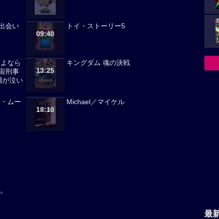
出会い
トイ・ストーリー5
09:40
さよなら
キングダム 魂の決戦
13:25
宙刑事
陽が泣い
ノ・ムー
Michael／マイケル
18:10
。
最