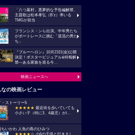
「八つ墓村」悪夢的な予告編解禁、
主題歌は松本孝弘（B’z）率いる
TMGが担当
フランシス・ンら出演。中年男たち
がボートレースに挑む「逆流の男た
ち」
『ブルーヘロン』10月23日(金)公開
決定！ポスタービジュアル&特報解
禁―ある家族を巡る今...
映画ニュースへ
んなの映画レビュー
イ・ストーリー5
★★★★★
最近街を歩いていても
小さい子（特に3、4歳児）がi...
画ちいかわ 人魚の島のひみつ
★★★★
☆ 小6の子供と行きまし