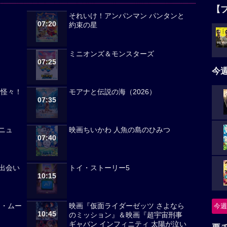
【
それいけ！アンパンマン パンタンと
07:20
約束の星
ミニオンズ＆モンスターズ
07:25
今
々怪々！
モアナと伝説の海（2026）
07:35
ニュ
映画ちいかわ 人魚の島のひみつ
07:40
出会い
トイ・ストーリー5
10:15
ノ・ムー
映画『仮面ライダーゼッツ さよなら
今週
10:45
のミッション』＆映画『超宇宙刑事
ギャバン インフィニティ 太陽が泣い