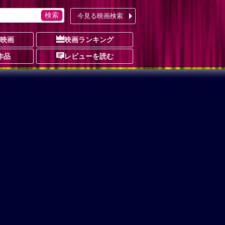
今見る映画検索
の映画
映画ランキング
作品
レビューを読む