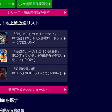
ィズニー
#少女漫画原作実写化
シリーズ・映画祭作品を探す
見！地上波放送リスト
『借りぐらしのアリエッティ』
8/7(金) 日本テレビ/金曜ロードショ
ーにて(21:00〜)
『怪盗グルーのミニオン超変身』
8/10(月) フジテレビ/最新作公開記
念にて(19:00〜)
『銀河鉄道の夜』
8/11(火) NHK/Eテレにて(09:00～)
映画TV放送スケジュールへ
画館を探す
府県から映画館