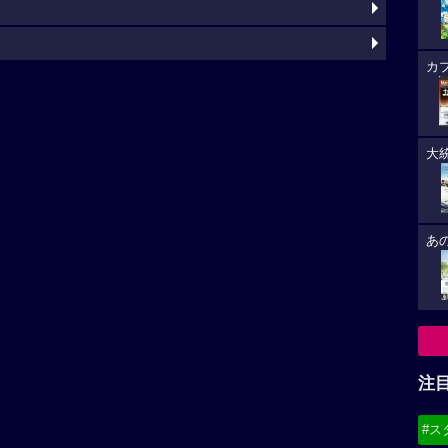
カ
大
あ
注
#ス