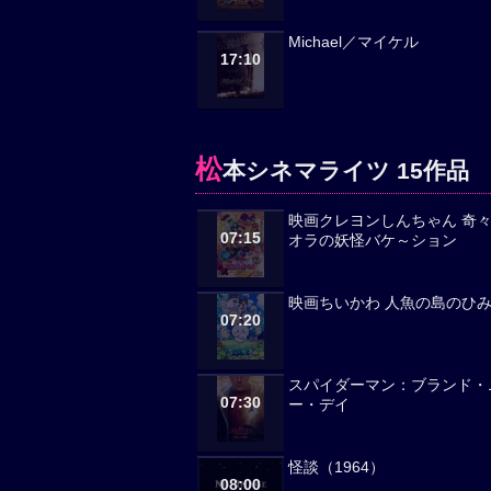
Michael／マイケル
17:10
松
本シネマライツ 15作品
映画クレヨンしんちゃん 奇
07:15
オラの妖怪バケ～ション
映画ちいかわ 人魚の島のひ
07:20
スパイダーマン：ブランド・
07:30
ー・デイ
怪談（1964）
08:00