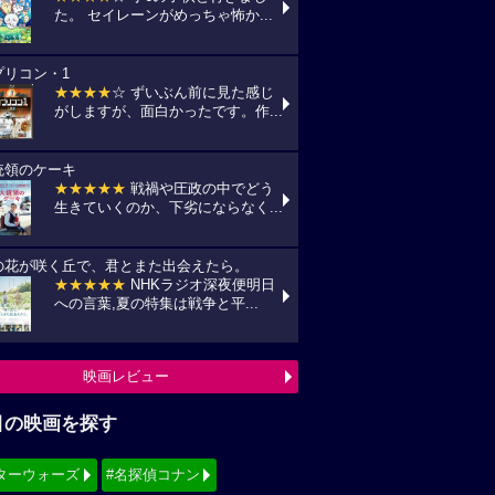
た。 セイレーンがめっちゃ怖か...
プリコン・1
★★★★
☆ ずいぶん前に見た感じ
がしますが、面白かったです。作...
統領のケーキ
★★★★★
戦禍や圧政の中でどう
生きていくのか、下劣にならなく...
の花が咲く丘で、君とまた出会えたら。
★★★★★
NHKラジオ深夜便明日
への言葉,夏の特集は戦争と平...
映画レビュー
目の映画を探す
ターウォーズ
#名探偵コナン