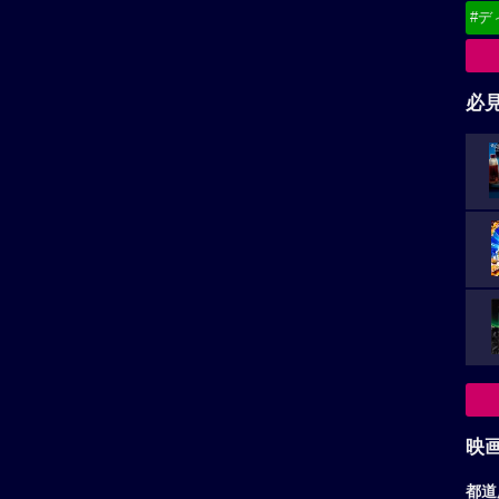
#デ
必
映
都道