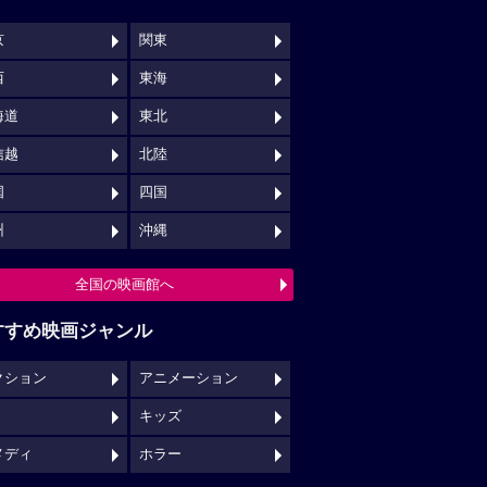
京
関東
西
東海
海道
東北
信越
北陸
国
四国
州
沖縄
全国の映画館へ
すすめ映画ジャンル
クション
アニメーション
キッズ
メディ
ホラー