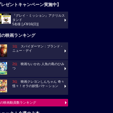
プレゼントキャンペーン実施中】
『グレイ・ミッション』アクリルス
タンド
5名様 [〆8/16(日)]
週の映画ランキング
1位
スパイダーマン：ブランド・
ニュー・デイ
2位
映画ちいかわ 人魚の島のひみ
つ
3位
映画クレヨンしんちゃん 奇々
怪々！オラの妖怪バケ～ション
の映画動員数ランキング