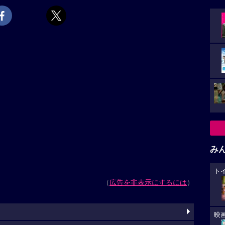
み
ト
（
広告を非表示にするには
）
映