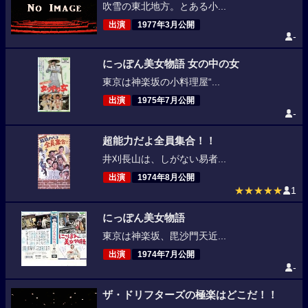
吹雪の東北地方。とある小...
出演
1977年3月公開
-
にっぽん美女物語 女の中の女
東京は神楽坂の小料理屋“...
出演
1975年7月公開
-
超能力だよ全員集合！！
井刈長山は、しがない易者...
出演
1974年8月公開
★★★★★
1
にっぽん美女物語
東京は神楽坂、毘沙門天近...
出演
1974年7月公開
-
ザ・ドリフターズの極楽はどこだ！！