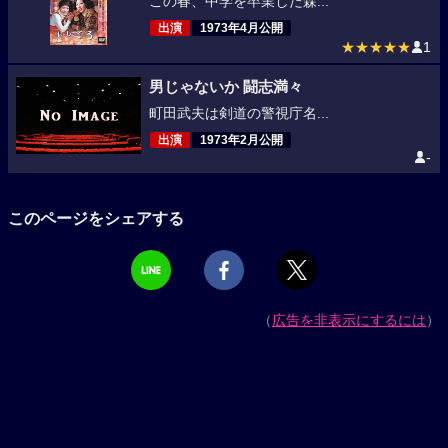
この春、中学を卒業した森...
出演
1973年4月公開
★★★★★
1
男じゃないか 闘志満々
町田武夫は剣道の警視庁名...
出演
1973年2月公開
-
このページをシェアする
（
広告を非表示にするには
）