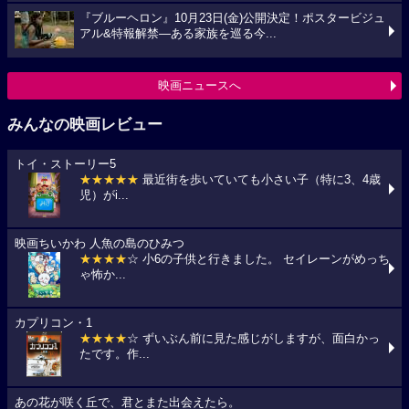
『ブルーヘロン』10月23日(金)公開決定！ポスタービジュ
アル&特報解禁―ある家族を巡る今...
映画ニュースへ
みんなの映画レビュー
トイ・ストーリー5
★★★★★
最近街を歩いていても小さい子（特に3、4歳
児）がi...
映画ちいかわ 人魚の島のひみつ
★★★★
☆ 小6の子供と行きました。 セイレーンがめっち
ゃ怖か...
カプリコン・1
★★★★
☆ ずいぶん前に見た感じがしますが、面白かっ
たです。作...
あの花が咲く丘で、君とまた出会えたら。