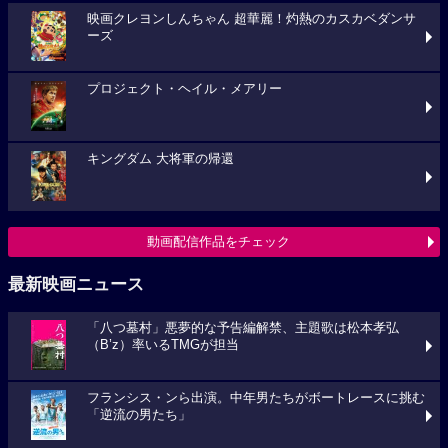
映画クレヨンしんちゃん 超華麗！灼熱のカスカベダンサ
ーズ
プロジェクト・ヘイル・メアリー
キングダム 大将軍の帰還
動画配信作品をチェック
最新映画ニュース
「八つ墓村」悪夢的な予告編解禁、主題歌は松本孝弘
（B’z）率いるTMGが担当
フランシス・ンら出演。中年男たちがボートレースに挑む
「逆流の男たち」