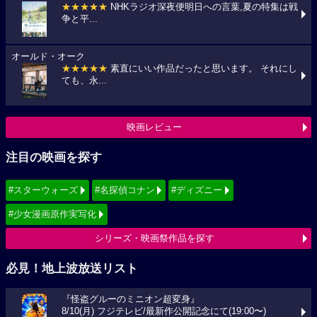
★★★★★
NHKラジオ深夜便明日への言葉,夏の特集は戦
争と平...
オールド・オーク
★★★★★
素直にいい作品だったと思います。 それにし
ても、永...
映画レビュー
注目の映画を探す
#スターウォーズ
#名探偵コナン
#ディズニー
#少女漫画原作実写化
シリーズ・映画祭作品を探す
必見！地上波放送リスト
『怪盗グルーのミニオン超変身』
8/10(月) フジテレビ/最新作公開記念にて(19:00〜)