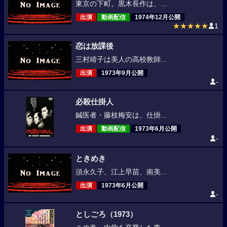
東京の下町。黒木長作は、...
出演
動画配信
1974年12月公開
★★★★★
1
恋は放課後
三村靖子は美人の高校教師...
出演
1973年9月公開
-
必殺仕掛人
鍼医者・藤枝梅安は、仕掛...
出演
動画配信
1973年6月公開
-
ときめき
須永久子、江上早苗、南美...
出演
1973年6月公開
-
としごろ（1973）