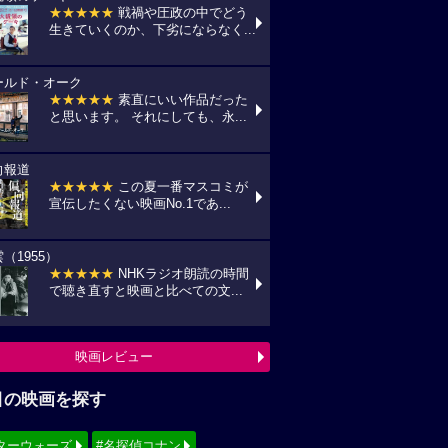
★★★★★
戦禍や圧政の中でどう
生きていくのか、下劣にならなく...
ールド・オーク
★★★★★
素直にいい作品だった
と思います。 それにしても、永...
向報道
★★★★★
この夏一番マスコミが
宣伝したくない映画No.1であ...
（1955）
★★★★★
NHKラジオ朗読の時間
で聴き直すと映画と比べての文...
映画レビュー
目の映画を探す
ターウォーズ
#名探偵コナン