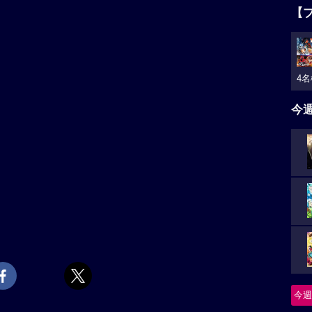
【
4名
今
今週