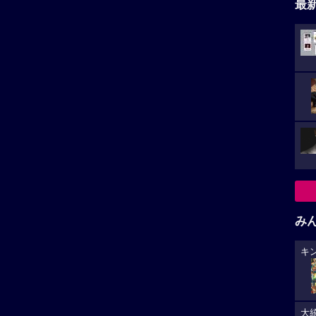
最
み
キ
大