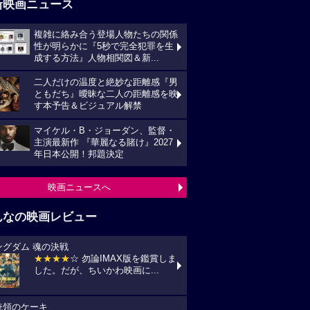
新映画ニュース
複雑に絡み合う登場人物たちの関係
性が明らかに『5秒で完全犯罪を生
成する方法』人物相関図＆新...
二人だけの温度と絶妙な距離感『男
ともだち』曖昧な二人の距離感を映
す本予告＆ビジュアル解禁
マイケル・B・ジョーダン、監督・
主演最新作 『華麗なる賭け』2027
年日本公開！邦題決定
映画ニュースへ
んなの映画レビュー
ングダム 魂の決戦
★★★★
☆ 勿論IMAX版を鑑賞しま
した。だが、ちいかわ映画に...
統領のケーキ