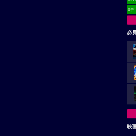
#デ
必
映