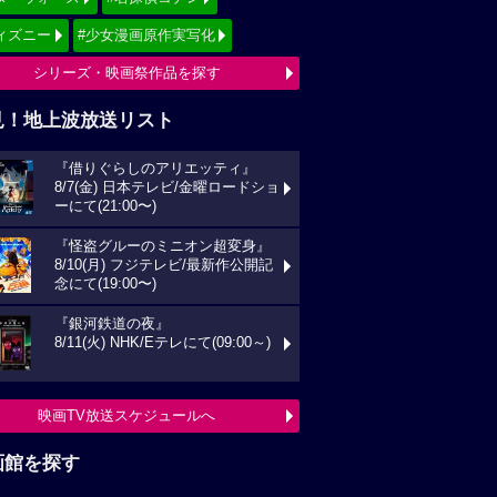
ィズニー
#少女漫画原作実写化
シリーズ・映画祭作品を探す
見！地上波放送リスト
『借りぐらしのアリエッティ』
8/7(金) 日本テレビ/金曜ロードショ
ーにて(21:00〜)
『怪盗グルーのミニオン超変身』
8/10(月) フジテレビ/最新作公開記
念にて(19:00〜)
『銀河鉄道の夜』
8/11(火) NHK/Eテレにて(09:00～)
映画TV放送スケジュールへ
画館を探す