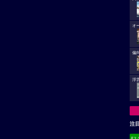
オ
偏
浮雲
注
#ス