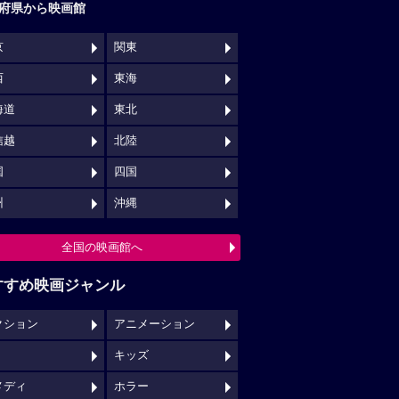
府県から映画館
京
関東
西
東海
海道
東北
信越
北陸
国
四国
州
沖縄
全国の映画館へ
すすめ映画ジャンル
クション
アニメーション
キッズ
メディ
ホラー