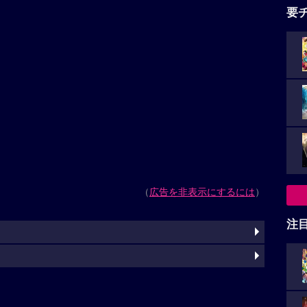
要
（
広告を非表示にするには
）
注