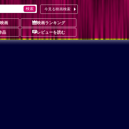
今見る映画検索
の映画
映画ランキング
作品
レビューを読む