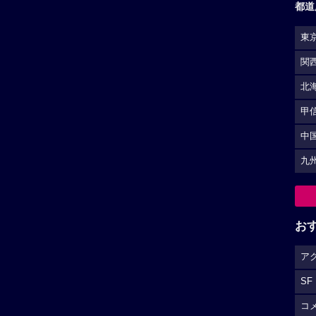
都道
東
関
北
甲
中
九
お
ア
SF
コ