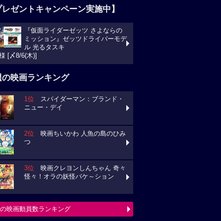
プレゼントキャンペーン実施中】
『仮面ライダーゼッツ さよならの
ミッション』ゼッツドライバーモデ
ル 光るタスキ
様 [〆8/6(木)]
週の映画ランキング
1位
スパイダーマン：ブランド・
ニュー・デイ
2位
映画ちいかわ 人魚の島のひみ
つ
3位
映画クレヨンしんちゃん 奇々
怪々！オラの妖怪バケ～ション
の映画動員数ランキング