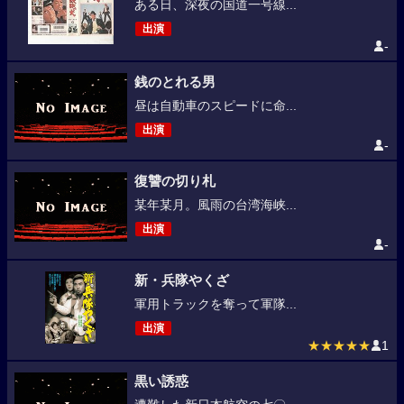
ある日、深夜の国道一号線...
出演
-
銭のとれる男
昼は自動車のスピードに命...
出演
-
復讐の切り札
某年某月。風雨の台湾海峡...
出演
-
新・兵隊やくざ
軍用トラックを奪って軍隊...
出演
★★★★★
1
黒い誘惑