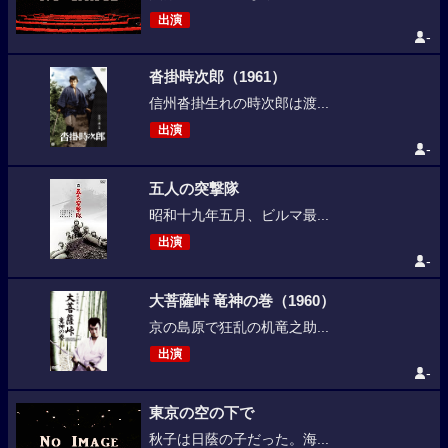
出演
-
沓掛時次郎（1961）
信州沓掛生れの時次郎は渡...
出演
-
五人の突撃隊
昭和十九年五月、ビルマ最...
出演
-
大菩薩峠 竜神の巻（1960）
京の島原で狂乱の机竜之助...
出演
-
東京の空の下で
秋子は日蔭の子だった。海...