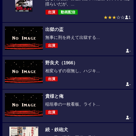
揺らいだが、...
出演
動画配信
★★★
☆☆
1
出獄の盃
無事に刑を終えて出獄する...
出演
-
野良犬（1966）
相変らずの宿無し、ハジキ...
出演
-
貴様と俺
稲垣拳の一枚看板、ライト...
出演
-
続・鉄砲犬