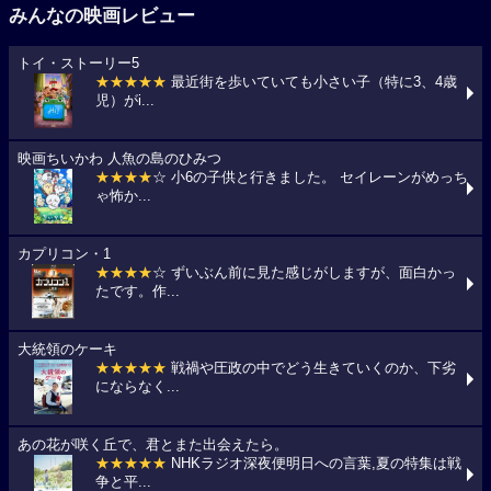
みんなの映画レビュー
トイ・ストーリー5
★★★★★
最近街を歩いていても小さい子（特に3、4歳
児）がi...
映画ちいかわ 人魚の島のひみつ
★★★★
☆ 小6の子供と行きました。 セイレーンがめっち
ゃ怖か...
カプリコン・1
★★★★
☆ ずいぶん前に見た感じがしますが、面白かっ
たです。作...
大統領のケーキ
★★★★★
戦禍や圧政の中でどう生きていくのか、下劣
にならなく...
あの花が咲く丘で、君とまた出会えたら。
★★★★★
NHKラジオ深夜便明日への言葉,夏の特集は戦
争と平...