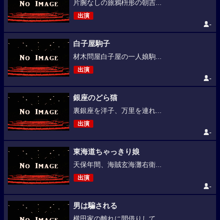
片腕なしの旅鴉枡形の朝吉...
出演
-
白子屋駒子
材木問屋白子屋の一人娘駒...
出演
-
銀座のどら猫
裏銀座を洋子、万里を連れ...
出演
-
東海道ちゃっきり娘
天保年間、海賊玄海灘右衛...
出演
-
男は騙される
横田家の離れに間借りして...