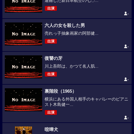
遭難した新日本航空の七〇...
出演
-
六人の女を殺した男
売れっ子抽象画家の阿部健...
出演
-
復讐の牙
川上吾郎は、かつて名人肌...
出演
-
裏階段（1965）
横浜にある外国人相手のキャバレーのピアニ
スト木島健一...
出演
-
喧嘩犬