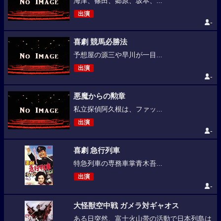
海津、篠田、郷原、坂本、...
出演
-
喜劇 競馬必勝法
予想屋の源三や早川が一目...
出演
-
悪魔からの勲章
私立探偵阿久根は、ファッ...
出演
-
喜劇 急行列車
特急列車の専務車掌青木吾...
出演
-
大怪獣空中戦 ガメラ対ギャオス
ある日突然、富士火山帯の活動で日本列島は