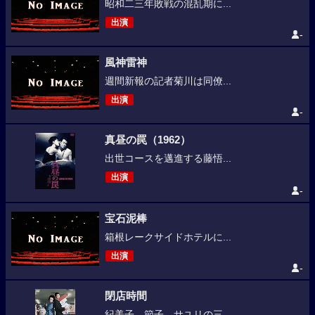
昭和二三年敗戦の混乱期に...
出演
-
風神雷神
週間新報の記者菊川は同僚...
出演
-
真昼の罠（1962）
出世コースを邁進する藤悟...
出演
-
宝石泥棒
箱根レークサイドホテルに...
出演
-
閉店時間
紀美子、節子、サユリの三...