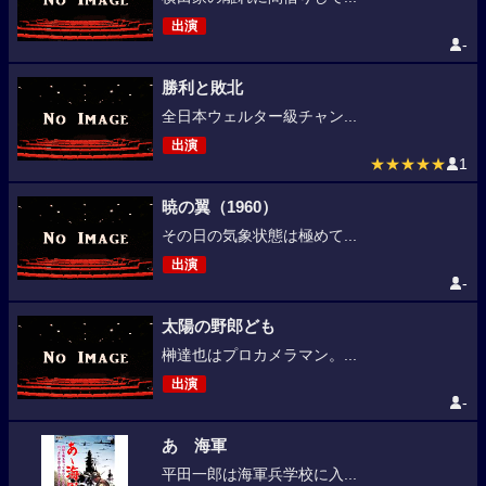
出演
-
勝利と敗北
全日本ウェルター級チャン...
出演
★★★★★
1
暁の翼（1960）
その日の気象状態は極めて...
出演
-
太陽の野郎ども
榊達也はプロカメラマン。...
出演
-
あゝ海軍
平田一郎は海軍兵学校に入...