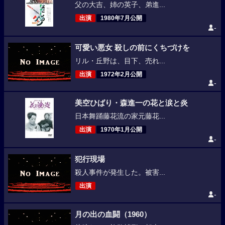
父の大吉、姉の英子、弟進...
出演
1980年7月公開
-
可愛い悪女 殺しの前にくちづけを
リル・丘野は、目下、売れ...
出演
1972年2月公開
-
美空ひばり・森進一の花と涙と炎
日本舞踊藤花流の家元藤花...
出演
1970年1月公開
-
犯行現場
殺人事件が発生した。被害...
出演
-
月の出の血闘（1960）