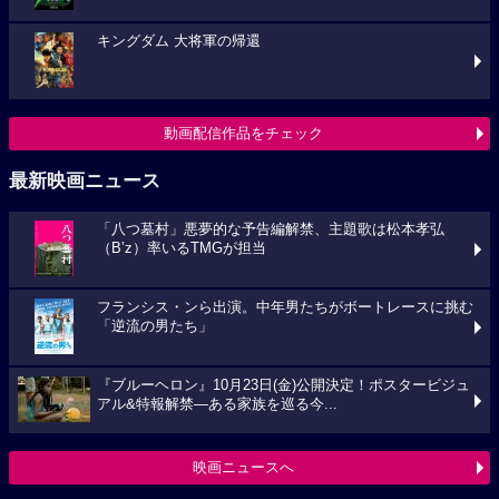
キングダム 大将軍の帰還
動画配信作品をチェック
最新映画ニュース
「八つ墓村」悪夢的な予告編解禁、主題歌は松本孝弘
（B’z）率いるTMGが担当
フランシス・ンら出演。中年男たちがボートレースに挑む
「逆流の男たち」
『ブルーヘロン』10月23日(金)公開決定！ポスタービジュ
アル&特報解禁―ある家族を巡る今...
映画ニュースへ