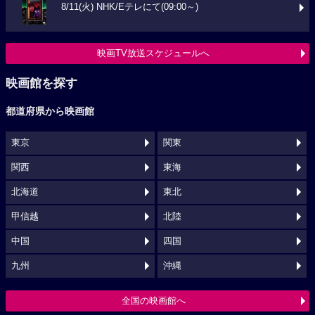
8/11(火) NHK/Eテレにて(09:00～)
映画TV放送スケジュールへ
映画館を探す
都道府県から映画館
東京
関東
関西
東海
北海道
東北
甲信越
北陸
中国
四国
九州
沖縄
全国の映画館へ