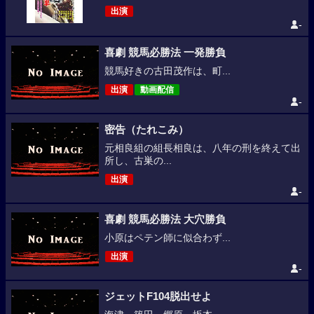
出演
-
喜劇 競馬必勝法 一発勝負
競馬好きの古田茂作は、町...
出演
動画配信
-
密告（たれこみ）
元相良組の組長相良は、八年の刑を終えて出
所し、古巣の...
出演
-
喜劇 競馬必勝法 大穴勝負
小原はペテン師に似合わず...
出演
-
ジェットF104脱出せよ