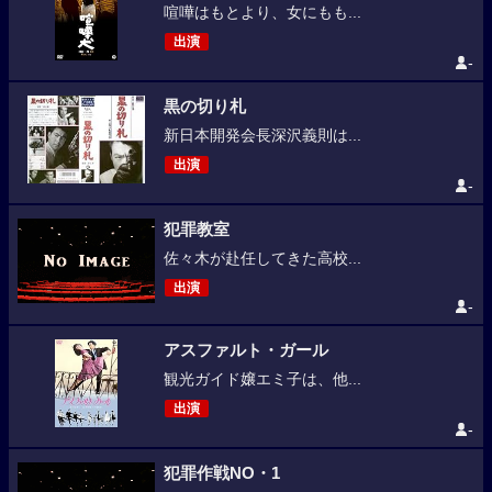
喧嘩はもとより、女にもも...
出演
-
黒の切り札
新日本開発会長深沢義則は...
出演
-
犯罪教室
佐々木が赴任してきた高校...
出演
-
アスファルト・ガール
観光ガイド嬢エミ子は、他...
出演
-
犯罪作戦NO・1