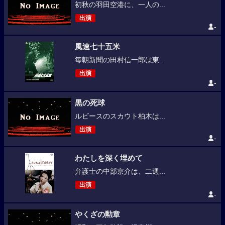
初秋の羽田空港に、一人の...
出演
-
風速七十五米
毎朝新聞の田村信一郎は東...
出演
-
黒の死球
ルビースのスカウト柏木は...
出演
-
わたしを深く埋めて
弁護士の中部京介は、二週...
出演
-
やくざの勲章