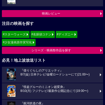
映画レビュー
注目の映画を探す
#スターウォーズ
#名探偵コナン
#ディズニー
#少女漫画原作実写化
シリーズ・映画祭作品を探す
必見！地上波放送リスト
『借りぐらしのアリエッティ』
8/7(金) 日本テレビ/金曜ロードショーにて(21:00〜)
『怪盗グルーのミニオン超変身』
8/10(月) フジテレビ/最新作公開記念にて(19:00〜)
『銀河鉄道の夜』