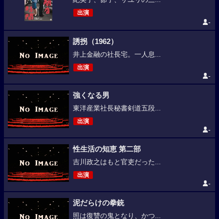
出演
-
誘拐（1962）
井上金融の社長宅。一人息...
出演
-
強くなる男
東洋産業社長秘書剣道五段...
出演
-
性生活の知恵 第二部
吉川政之はもと官吏だった...
出演
-
泥だらけの拳銃
照は復讐の鬼となり、かつ...