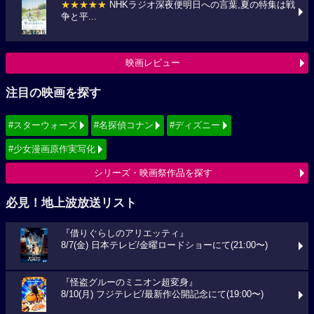
★★★★★
NHKラジオ深夜便明日への言葉,夏の特集は戦
争と平...
映画レビュー
注目の映画を探す
#スターウォーズ
#名探偵コナン
#ディズニー
#少女漫画原作実写化
シリーズ・映画祭作品を探す
必見！地上波放送リスト
『借りぐらしのアリエッティ』
8/7(金) 日本テレビ/金曜ロードショーにて(21:00〜)
『怪盗グルーのミニオン超変身』
8/10(月) フジテレビ/最新作公開記念にて(19:00〜)