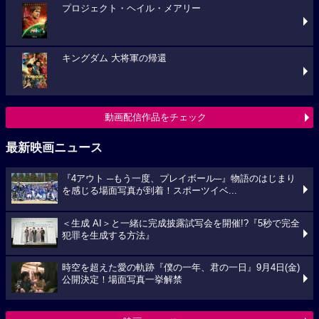
プロジェクト・ヘイル・メアリー
キングダム 大将軍の帰還
動画配信作品をチェック
最新映画ニュース
『4アウト ─もう一度、プレイボール─』物語のはじまり
を感じる場面写真が到着！スポーツイベ...
＜生成 AI＞と一緒に完成披露試写会を開催!?『5秒で完全
犯罪を生成する方法』
時空を超えた愛の軌跡『僕の一年、君の一日』9月4日(金)
公開決定！場面写真一挙解禁