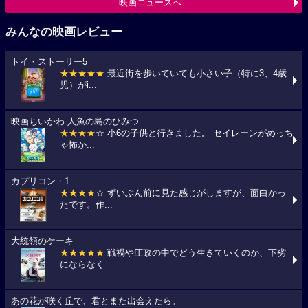
映画ニュースへ
みんなの映画レビュー
トイ・ストーリー5
★★★★★
最近街を歩いていても小さい子（特に3、4歳
児）がi...
映画ちいかわ 人魚の島のひみつ
★★★★
☆ 小6の子供と行きました。 セイレーンがめっち
ゃ怖か...
カプリコン・1
★★★★
☆ ずいぶん前に見た感じがしますが、面白かっ
たです。作...
大統領のケーキ
★★★★★
戦禍や圧政の中でどう生きていくのか、下劣
にならなく...
あの花が咲く丘で、君とまた出会えたら。