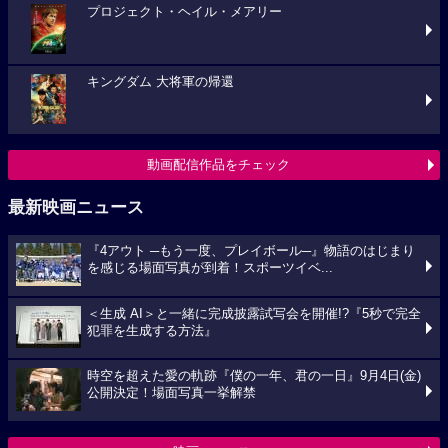
プロジェクト・ヘイル・メアリー
キングダム 大将軍の帰還
動画配信作品をチェック
最新映画ニュース
『4アウト ─もう一度、プレイボール─』物語のはじまり
を感じる場面写真が到着！スポーツイベ...
＜生成 AI＞と一緒に完成披露試写会を開催!?『5秒で完全
犯罪を生成する方法』
時空を超えた愛の軌跡『僕の一年、君の一日』9月4日(金)
公開決定！場面写真一挙解禁