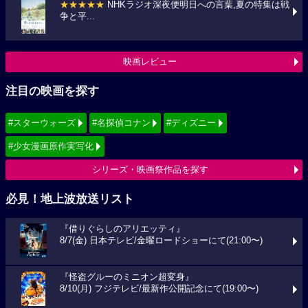
★★★★★
NHKラジオ深夜便明日への言葉,夏の特集は戦
争と平...
映画レビュー
注目の映画を探す
#スターウォーズ
#名探偵コナン
#ディズニー
#少女漫画原作実写化
シリーズ・映画祭作品を探す
必見！地上波放送リスト
『借りぐらしのアリエッティ』
8/7(金) 日本テレビ/金曜ロードショーにて(21:00〜)
『怪盗グルーのミニオン超変身』
8/10(月) フジテレビ/最新作公開記念にて(19:00〜)