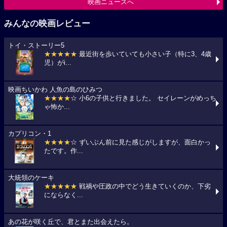
映画ニュースへ
みんなの映画レビュー
トイ・ストーリー5
★★★★★
最近街を歩いていても小さい子（特に3、4歳
児）がi...
映画ちいかわ 人魚の島のひみつ
★★★★
☆ 小6の子供と行きました。 セイレーンがめっち
ゃ怖か...
カプリコン・1
★★★★
☆ ずいぶん前に見た感じがしますが、面白かっ
たです。作...
大統領のケーキ
★★★★★
戦禍や圧政の中でどう生きていくのか、下劣
にならなく...
あの花が咲く丘で、君とまた出会えたら。