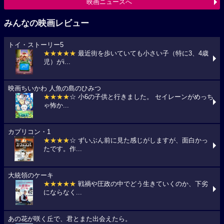
映画ニュースへ
みんなの映画レビュー
トイ・ストーリー5
★★★★★
最近街を歩いていても小さい子（特に3、4歳
児）がi...
映画ちいかわ 人魚の島のひみつ
★★★★
☆ 小6の子供と行きました。 セイレーンがめっち
ゃ怖か...
カプリコン・1
★★★★
☆ ずいぶん前に見た感じがしますが、面白かっ
たです。作...
大統領のケーキ
★★★★★
戦禍や圧政の中でどう生きていくのか、下劣
にならなく...
あの花が咲く丘で、君とまた出会えたら。