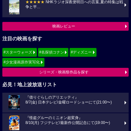
★★★★★
NHKラジオ深夜便明日への言葉,夏の特集は戦
争と平...
映画レビュー
注目の映画を探す
#スターウォーズ
#名探偵コナン
#ディズニー
#少女漫画原作実写化
シリーズ・映画祭作品を探す
必見！地上波放送リスト
『借りぐらしのアリエッティ』
8/7(金) 日本テレビ/金曜ロードショーにて(21:00〜)
『怪盗グルーのミニオン超変身』
8/10(月) フジテレビ/最新作公開記念にて(19:00〜)