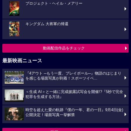
プロジェクト・ヘイル・メアリー
キングダム 大将軍の帰還
動画配信作品をチェック
最新映画ニュース
『4アウト ─もう一度、プレイボール─』物語のはじまり
を感じる場面写真が到着！スポーツイベ...
＜生成 AI＞と一緒に完成披露試写会を開催!?『5秒で完全
犯罪を生成する方法』
時空を超えた愛の軌跡『僕の一年、君の一日』9月4日(金)
公開決定！場面写真一挙解禁