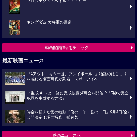
プロジェクト・ヘイル・メアリー
キングダム 大将軍の帰還
動画配信作品をチェック
最新映画ニュース
『4アウト ─もう一度、プレイボール─』物語のはじまり
を感じる場面写真が到着！スポーツイベ...
＜生成 AI＞と一緒に完成披露試写会を開催!?『5秒で完全
犯罪を生成する方法』
時空を超えた愛の軌跡『僕の一年、君の一日』9月4日(金)
公開決定！場面写真一挙解禁
映画ニュースへ