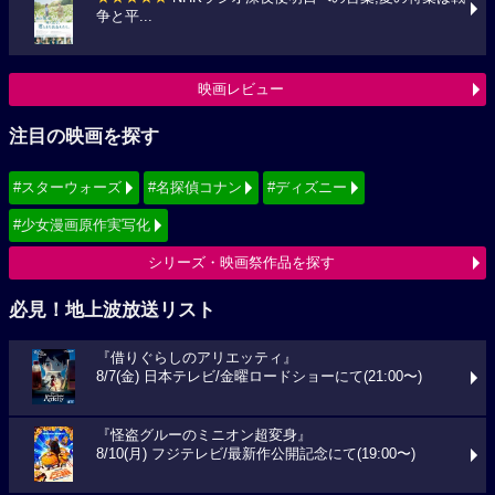
争と平...
映画レビュー
注目の映画を探す
#スターウォーズ
#名探偵コナン
#ディズニー
#少女漫画原作実写化
シリーズ・映画祭作品を探す
必見！地上波放送リスト
『借りぐらしのアリエッティ』
8/7(金) 日本テレビ/金曜ロードショーにて(21:00〜)
『怪盗グルーのミニオン超変身』
8/10(月) フジテレビ/最新作公開記念にて(19:00〜)