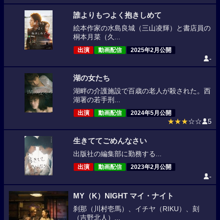
誰よりもつよく抱きしめて
絵本作家の水島良城（三山凌輝）と書店員の
桐本月菜（久...
出演
動画配信
2025年2月公開
-
湖の女たち
湖畔の介護施設で百歳の老人が殺された。西
湖署の若手刑...
出演
動画配信
2024年5月公開
★★★
☆☆
5
生きててごめんなさい
出版社の編集部に勤務する...
出演
動画配信
2023年2月公開
-
MY（K）NIGHT マイ・ナイト
刹那（川村壱馬）、イチヤ（RIKU）、刻
（吉野北人）...