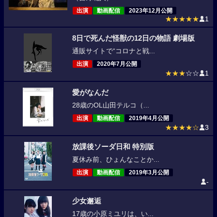
出演
動画配信
2023年12月公開
★★★★★
1
8日で死んだ怪獣の12日の物語 劇場版
通販サイトで“コロナと戦...
出演
2020年7月公開
★★★
☆☆
1
愛がなんだ
28歳のOL山田テルコ（...
出演
動画配信
2019年4月公開
★★★★☆
3
放課後ソーダ日和 特別版
夏休み前、ひょんなことか...
出演
動画配信
2019年3月公開
-
少女邂逅
17歳の小原ミユリは、い...