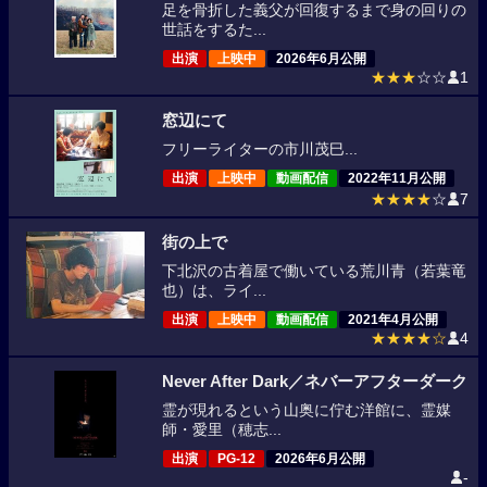
足を骨折した義父が回復するまで身の回りの
世話をするた...
出演
上映中
2026年6月公開
★★★
☆☆
1
窓辺にて
フリーライターの市川茂巳...
出演
上映中
動画配信
2022年11月公開
★★★★
☆
7
街の上で
下北沢の古着屋で働いている荒川青（若葉竜
也）は、ライ...
出演
上映中
動画配信
2021年4月公開
★★★★☆
4
Never After Dark／ネバーアフターダーク
霊が現れるという山奥に佇む洋館に、霊媒
師・愛里（穂志...
出演
PG-12
2026年6月公開
-