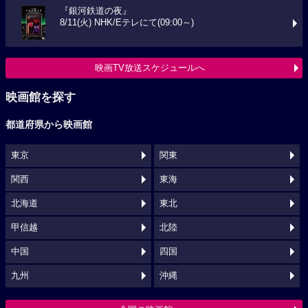
『銀河鉄道の夜』
8/11(火) NHK/Eテレにて(09:00～)
映画TV放送スケジュールへ
映画館を探す
都道府県から映画館
東京
関東
関西
東海
北海道
東北
甲信越
北陸
中国
四国
九州
沖縄