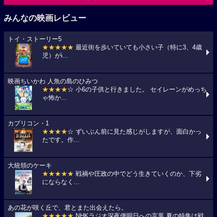
みんなの映画レビュー
トイ・ストーリー5
★★★★★
最近街を歩いていても小さい子（特に3、4歳
児）がi...
映画ちいかわ 人魚の島のひみつ
★★★★
☆ 小6の子供と行きました。 セイレーンがめっち
ゃ怖か...
カプリコン・1
★★★★
☆ ずいぶん前に見た感じがしますが、面白かっ
たです。作...
大統領のケーキ
★★★★★
戦禍や圧政の中でどう生きていくのか、下劣
にならなく...
あの花が咲く丘で、君とまた出会えたら。
★★★★★
NHKラジオ深夜便明日への言葉,夏の特集は戦