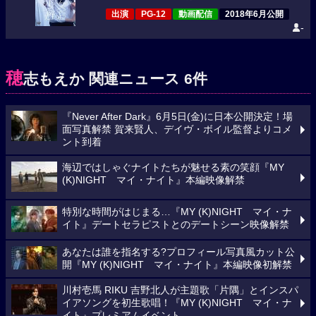
出演
PG-12
動画配信
2018年6月公開
-
穂
志もえか 関連ニュース 6件
『Never After Dark』6月5日(金)に日本公開決定！場
面写真解禁 賀来賢人、デイヴ・ボイル監督よりコメ
ント到着
海辺ではしゃぐナイトたちが魅せる素の笑顔『MY
(K)NIGHT マイ・ナイト』本編映像解禁
特別な時間がはじまる…『MY (K)NIGHT マイ・ナ
イト』デートセラピストとのデートシーン映像解禁
あなたは誰を指名する?プロフィール写真風カット公
開『MY (K)NIGHT マイ・ナイト』本編映像初解禁
川村壱馬 RIKU 吉野北人が主題歌「片隅」とインスパ
イアソングを初生歌唱！『MY (K)NIGHT マイ・ナ
イト』プレミアムイベント