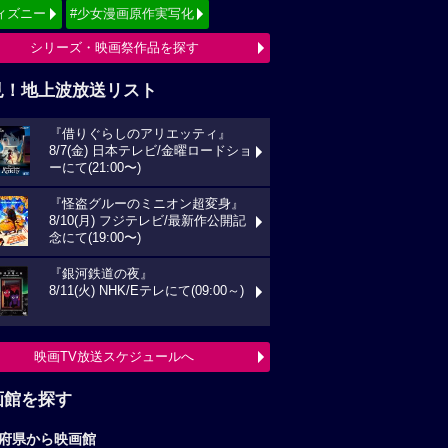
ィズニー
#少女漫画原作実写化
シリーズ・映画祭作品を探す
見！地上波放送リスト
『借りぐらしのアリエッティ』
8/7(金) 日本テレビ/金曜ロードショ
ーにて(21:00〜)
『怪盗グルーのミニオン超変身』
8/10(月) フジテレビ/最新作公開記
念にて(19:00〜)
『銀河鉄道の夜』
8/11(火) NHK/Eテレにて(09:00～)
映画TV放送スケジュールへ
画館を探す
府県から映画館