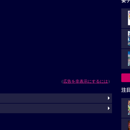
要
（
広告を非表示にするには
）
注