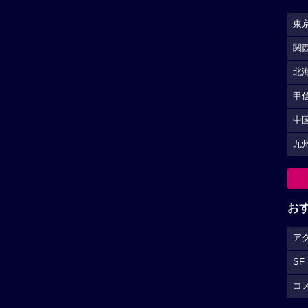
東
関
北
甲
中
九
お
ア
SF
コ