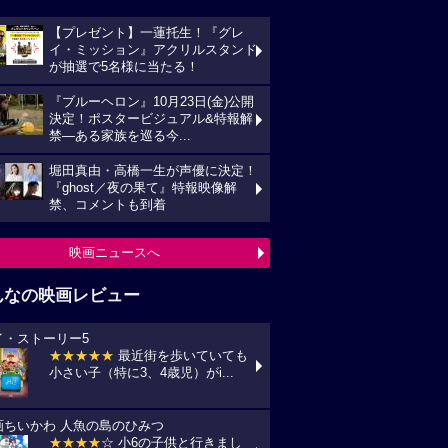
【プレゼント】一蓮托生！『グレ
イ・ミッション』アクリルスタンド
が抽選で5名様に当たる！
『ブルーヘロン』10月23日(金)公開
決定！ポスタービジュアル&特報解
禁―ある家族を巡る今...
堀田真由・高橋一生が声優に決定！
『ghost／夜の果て』特報映像解
禁、コメントも到着
映画ニュースへ
んなの映画レビュー
イ・ストーリー5
★★★★★
最近街を歩いていても
小さい子（特に3、4歳児）がi...
画ちいかわ 人魚の島のひみつ
★★★★
☆ 小6の子供と行きまし