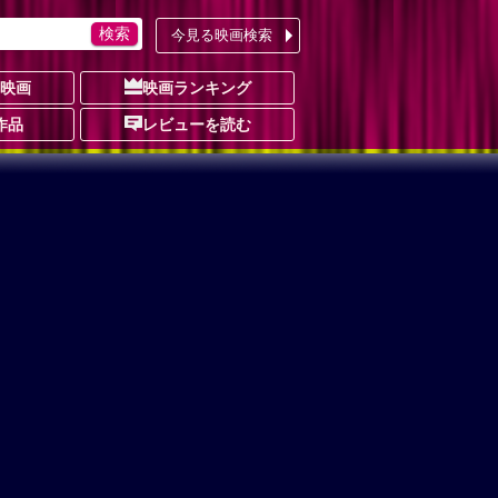
今見る映画検索
の映画
映画ランキング
作品
レビューを読む