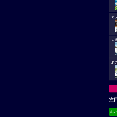
カ
大
あ
注
#ス