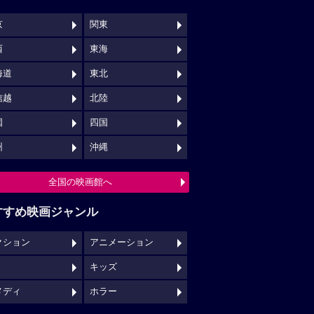
京
関東
西
東海
海道
東北
信越
北陸
国
四国
州
沖縄
全国の映画館へ
すすめ映画ジャンル
クション
アニメーション
キッズ
メディ
ホラー