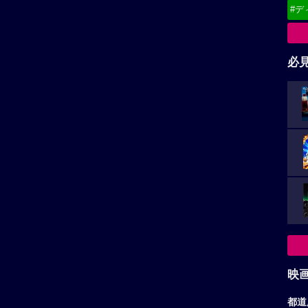
#デ
必
映
都道