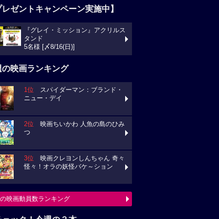
プレゼントキャンペーン実施中】
『グレイ・ミッション』アクリルス
タンド
5名様 [〆8/16(日)]
週の映画ランキング
1位
スパイダーマン：ブランド・
ニュー・デイ
2位
映画ちいかわ 人魚の島のひみ
つ
3位
映画クレヨンしんちゃん 奇々
怪々！オラの妖怪バケ～ション
の映画動員数ランキング