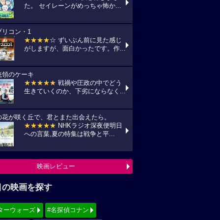
た。 セイレーンがめっちゃ怖か...
プリコン・1
★★★★
☆ ずいぶん前に見た感じ
がしますが、面白かったです。作...
統領のケーキ
★★★★★
戦禍や圧政の中でどう
生きていくのか、下劣にならなく...
の花が咲く丘で、君とまた出会えたら。
★★★★★
NHKラジオ深夜便明日
への言葉,夏の特集は戦争と平...
映画レビュー
目の映画を探す
ターウォーズ
#名探偵コナン