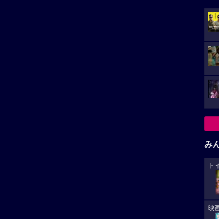
み
ト
映