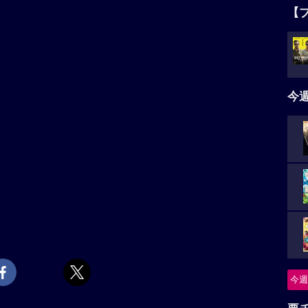
【
今
今週