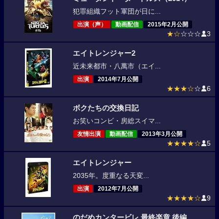
犯罪組織フット軍団が日に...
出演（声）
動画配信
2015年2月公開
★☆
☆☆☆
3
エイトレンジャー2
近未来都市・八萬市（エイ...
出演
2014年7月公開
★★★☆
☆
6
ボクたちの交換日記
お笑いコンビ・房総スイマ...
友情出演
動画配信
2013年3月公開
★★★★☆
5
エイトレンジャー
2035年。度重なる天変...
出演
2012年7月公開
★★★★☆
9
のだめカンタービレ 最終楽章 後編