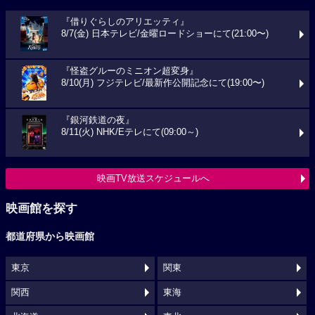
『借りぐらしのアリエッティ』
8/7(金) 日本テレビ/金曜ロードショーにて(21:00〜)
『怪盗グルーのミニオン超変身』
8/10(月) フジテレビ/最新作公開記念にて(19:00〜)
『銀河鉄道の夜』
8/11(火) NHK/Eテレにて(09:00～)
映画TV放送スケジュールへ
映画館を探す
都道府県から映画館
東京
関東
関西
東海