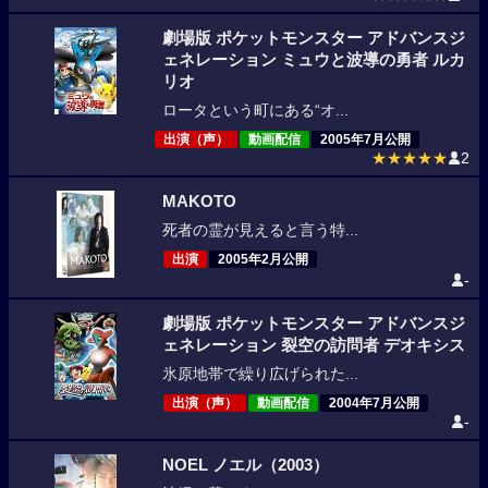
劇場版 ポケットモンスター アドバンスジ
ェネレーション ミュウと波導の勇者 ルカ
リオ
ロータという町にある“オ...
出演（声）
動画配信
2005年7月公開
★★★★★
2
MAKOTO
死者の霊が見えると言う特...
出演
2005年2月公開
-
劇場版 ポケットモンスター アドバンスジ
ェネレーション 裂空の訪問者 デオキシス
氷原地帯で繰り広げられた...
出演（声）
動画配信
2004年7月公開
-
NOEL ノエル（2003）