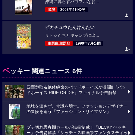
沖縄に暮らすパワフルなお...
出演
2003年4月公開
-
ピカチュウたんけんたい
サトシたちとキャンプに出...
主題曲/主題歌
1999年7月公開
-
ベ
ッキー 関連ニュース 6件
四面楚歌＆絶体絶命のバッドボーイズが激闘!!『バッ
ドボーイズ RIDE OR DIE』ファイナル予告解禁
地球を壊さず、常識を壊す。ファッションデザイナー
の冒険を追う「ファッション・リイマジン」
ブチ切れ思春期ガールが鉄拳制裁！『BECKY ベッキ
ー』予告篇解禁「シッチェス映画祭ファンタスティッ