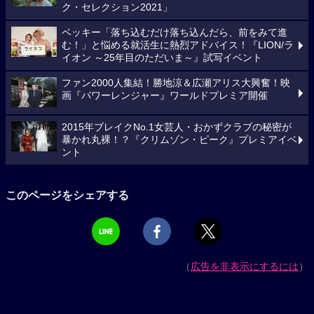
ク・セレクション2021」
ベッキー「落ち込むだけ落ち込んだら、前をみて進
む！」と悩める就活生に熱烈アドバイス！『LION/ラ
イオン ～25年目のただいま～』試写イベント
ファン2000人集結！勝地涼＆広瀬アリス大興奮！映
画『パワーレンジャー』ワールドプレミア開催
2015年ブレイクNo.1女芸人・おかずクラブの秘密が
暴かれ丸裸！？『クリムゾン・ピーク』プレミアイベ
ント
このページをシェアする
（
広告を非表示にするには
）