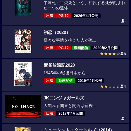
半凍死・半焼死という、相反する死が刻まれ
た一つの遺体...
出演
PG-12
2026年4月公開
-
初恋（2020）
様々な事情を抱えた人が流...
出演
PG-12
動画配信
2020年2月公開
★★★★
☆
5
麻雀放浪記2020
1945年の戦後日本から...
出演
動画配信
2019年4月公開
★★☆
☆☆
4
JKニンジャガールズ
人知れず関東と関西は覇権...
出演
2017年7月公開
-
ミュータント・タートルズ（2014）