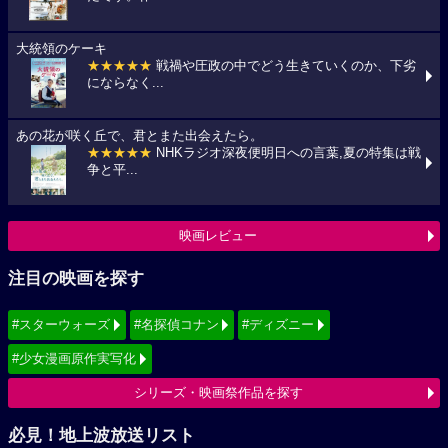
大統領のケーキ
★★★★★
戦禍や圧政の中でどう生きていくのか、下劣
にならなく...
あの花が咲く丘で、君とまた出会えたら。
★★★★★
NHKラジオ深夜便明日への言葉,夏の特集は戦
争と平...
映画レビュー
注目の映画を探す
#スターウォーズ
#名探偵コナン
#ディズニー
#少女漫画原作実写化
シリーズ・映画祭作品を探す
必見！地上波放送リスト