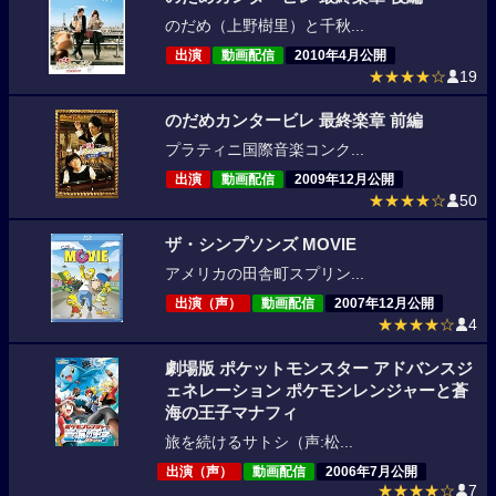
のだめ（上野樹里）と千秋...
出演
動画配信
2010年4月公開
★★★★☆
19
のだめカンタービレ 最終楽章 前編
プラティニ国際音楽コンク...
出演
動画配信
2009年12月公開
★★★★☆
50
ザ・シンプソンズ MOVIE
アメリカの田舎町スプリン...
出演（声）
動画配信
2007年12月公開
★★★★☆
4
劇場版 ポケットモンスター アドバンスジ
ェネレーション ポケモンレンジャーと蒼
海の王子マナフィ
旅を続けるサトシ（声:松...
出演（声）
動画配信
2006年7月公開
★★★★☆
7