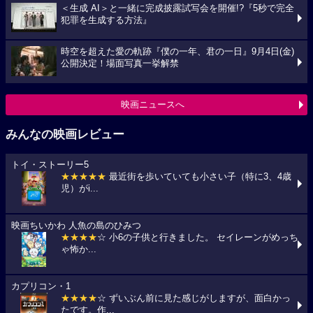
＜生成 AI＞と一緒に完成披露試写会を開催!?『5秒で完全
犯罪を生成する方法』
時空を超えた愛の軌跡『僕の一年、君の一日』9月4日(金)
公開決定！場面写真一挙解禁
映画ニュースへ
みんなの映画レビュー
トイ・ストーリー5
★★★★★
最近街を歩いていても小さい子（特に3、4歳
児）がi...
映画ちいかわ 人魚の島のひみつ
★★★★
☆ 小6の子供と行きました。 セイレーンがめっち
ゃ怖か...
カプリコン・1
★★★★
☆ ずいぶん前に見た感じがしますが、面白かっ
たです。作...