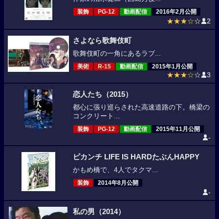
装飾
PG-12
動画配信
2016年2月公開
★★★☆
☆
2
さよなら歌舞伎町
歌舞伎町の一角にあるラブ...
美術
R-15
動画配信
2015年1月公開
★★★☆
☆
3
恋人たち（2015）
都心に張り巡らされた高速道路の下。橋梁の
コンクリート...
装飾
PG-12
動画配信
2015年11月公開
-
ピカンチ LIFE IS HARDたぶんHAPPY
かもめ橋で、4人でタクマ...
装飾
2014年8月公開
-
私の男（2014）