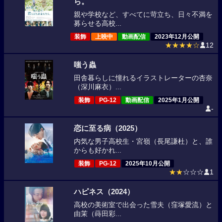
ら。
親や学校など、すべてに苛立ち、日々不満を
募らせる高校...
装飾
上映中
動画配信
2023年12月公開
★★★★☆
12
嗤う蟲
田舎暮らしに憧れるイラストレーターの杏奈
（深川麻衣）...
装飾
PG-12
動画配信
2025年1月公開
-
恋に至る病（2025）
内気な男子高校生・宮嶺（長尾謙杜）と、誰
からも好かれ...
装飾
PG-12
2025年10月公開
★★
☆☆☆
1
ハピネス（2024）
高校の美術室で出会った雪夫（窪塚愛流）と
由茉（蒔田彩...