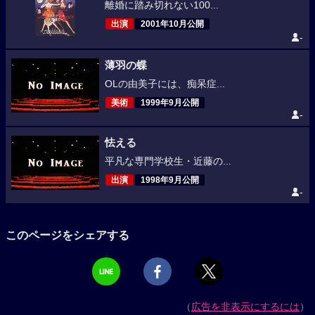
離婚に踏み切れない100...
出演
2001年10月公開
-
薄羽の蝶
OLの由美子には、痴呆症...
美術
1999年9月公開
-
怯える
平凡な専門学校生・近藤の...
出演
1998年9月公開
-
このページをシェアする
（
広告を非表示にするには
）