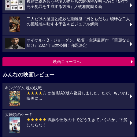
複雑に絡み合う登場人物たちの関係性が明らかに『5秒で
完全犯罪を生成する方法』人物相関図＆新...
二人だけの温度と絶妙な距離感『男ともだち』曖昧な二人
の距離感を映す本予告＆ビジュアル解禁
マイケル・B・ジョーダン、監督・主演最新作 『華麗なる
賭け』2027年日本公開！邦題決定
映画ニュースへ
みんなの映画レビュー
キングダム 魂の決戦
★★★★
☆ 勿論IMAX版を鑑賞しました。だが、ちいかわ
映画に...
大統領のケーキ
★★★★★
戦禍や圧政の中でどう生きていくのか、下劣
にならなく...