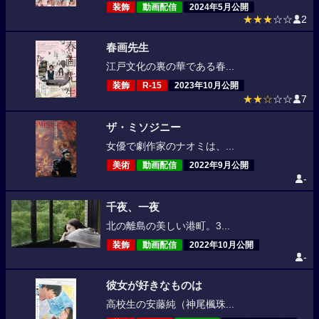
装飾
動画配信
2024年5月公開
★★★
☆☆
2
春画先生
江戸文化の裏の華である春...
装飾
R-15
2023年10月公開
★★☆
☆☆
7
ザ・ミソジニー
女優で劇作家のナオミは、...
美術
動画配信
2022年9月公開
-
千夜、一夜
北の離島の美しい港町。3...
装飾
動画配信
2022年10月公開
-
彼女が好きなものは
高校生の安藤純（神尾楓珠...