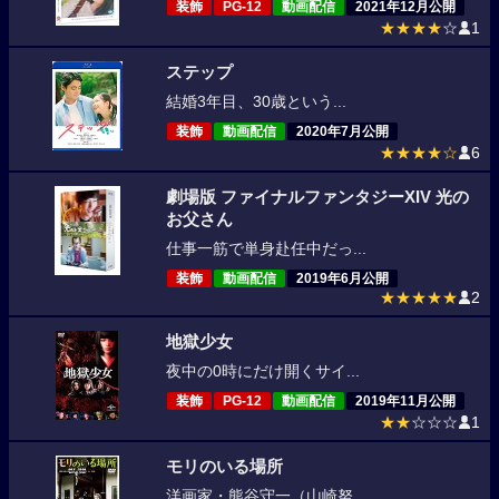
装飾
PG-12
動画配信
2021年12月公開
★★★★
☆
1
ステップ
結婚3年目、30歳という...
装飾
動画配信
2020年7月公開
★★★★☆
6
劇場版 ファイナルファンタジーXIV 光の
お父さん
仕事一筋で単身赴任中だっ...
装飾
動画配信
2019年6月公開
★★★★★
2
地獄少女
夜中の0時にだけ開くサイ...
装飾
PG-12
動画配信
2019年11月公開
★★
☆☆☆
1
モリのいる場所
洋画家・熊谷守一（山崎努...