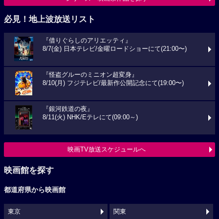
必見！地上波放送リスト
『借りぐらしのアリエッティ』
8/7(金) 日本テレビ/金曜ロードショーにて(21:00〜)
『怪盗グルーのミニオン超変身』
8/10(月) フジテレビ/最新作公開記念にて(19:00〜)
『銀河鉄道の夜』
8/11(火) NHK/Eテレにて(09:00～)
映画TV放送スケジュールへ
映画館を探す
都道府県から映画館
東京
関東