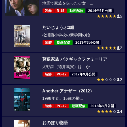
地震で家族を失った少女・...
装飾
R-15
動画配信
2014年6月公開
★★★★★
5
だいじょうぶ3組
松浦西小学校の新学期の始...
装飾
動画配信
2013年3月公開
★★★★★
2
莫逆家族 バクギャクファミーリア
火野鉄（徳井義実）は、か...
装飾
PG-12
2012年9月公開
★★
☆☆☆
2
Another アナザー（2012）
1998年春。15歳の榊...
装飾
PG-12
動画配信
2012年8月公開
★★★★
☆
4
おのぼり物語