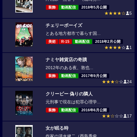
装飾
動画配信
2018年5月公開
★★★★☆
5
チェリーボーイズ
とある地方都市で暮らす国...
美術
R-15
動画配信
2018年2月公開
★★★★
☆
1
ナミヤ雑貨店の奇蹟
2012年のある夜、敦也...
装飾
動画配信
2017年9月公開
★★★☆
☆
24
クリーピー 偽りの隣人
元刑事で現在は犯罪心理学...
装飾
動画配信
2016年6月公開
★★☆
☆☆
17
女が眠る時
作家の清水健二（西島秀俊...