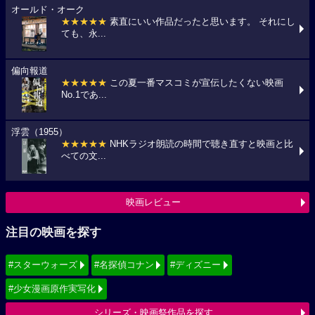
オールド・オーク
★★★★★
素直にいい作品だったと思います。 それにし
ても、永...
偏向報道
★★★★★
この夏一番マスコミが宣伝したくない映画
No.1であ...
浮雲（1955）
★★★★★
NHKラジオ朗読の時間で聴き直すと映画と比
べての文...
映画レビュー
注目の映画を探す
#スターウォーズ
#名探偵コナン
#ディズニー
#少女漫画原作実写化
シリーズ・映画祭作品を探す