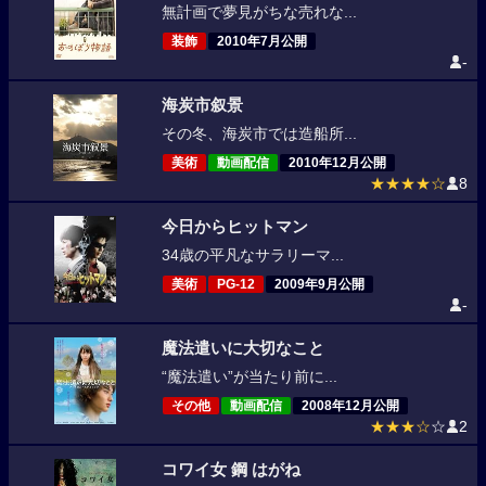
無計画で夢見がちな売れな...
装飾
2010年7月公開
-
海炭市叙景
その冬、海炭市では造船所...
美術
動画配信
2010年12月公開
★★★★☆
8
今日からヒットマン
34歳の平凡なサラリーマ...
美術
PG-12
2009年9月公開
-
魔法遣いに大切なこと
“魔法遣い”が当たり前に...
その他
動画配信
2008年12月公開
★★★☆
☆
2
コワイ女 鋼 はがね