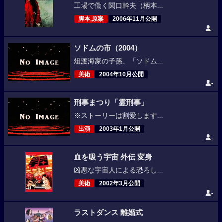
工場で働く関口幹夫（柄本...
脚本,原案
2006年11月公開
-
ソドムの市（2004）
俎渡海家の子孫、「ソドム...
美術
2004年10月公開
-
刑事まつり「霊刑事」
※ストーリーは割愛します...
出演
2003年1月公開
-
血を吸う宇宙 外伝 変身
凶悪な宇宙人による恐ろし...
美術
2002年3月公開
-
ラストダンス 離婚式