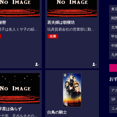
東
関
秘密
若夫婦は朝寝坊
北
子は友人ミサ子の紹...
玩具貿易会社の営業部に勤...
出演
甲
中
九
-
-
お
ア
SF
コ
字星は偽らず
白鳥の騎士
七年、北ボルネオの...