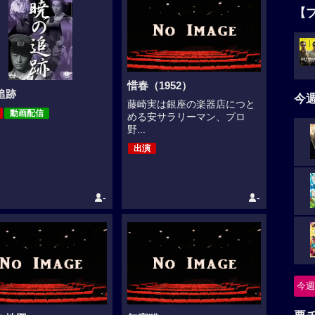
【
惜春（1952）
追跡
今
藤崎実は銀座の楽器店につと
動画配信
める安サラリーマン、プロ
野...
出演
-
-
今週