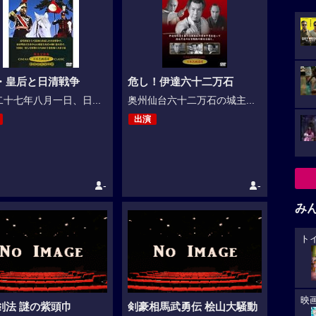
・皇后と日清戦争
危し！伊達六十二万石
十七年八月一日、日...
奥州仙台六十二万石の城主...
出演
-
-
み
ト
映
剣法 謎の紫頭巾
剣豪相馬武勇伝 桧山大騒動