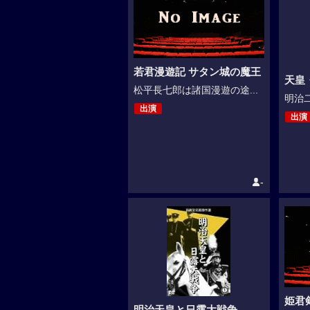
若君漫遊記 サタン城の魔王
天皇
松平長七郎は諸国漫遊の途...
明治二
出演
出演
-
姫君
明治天皇と日露大戦争