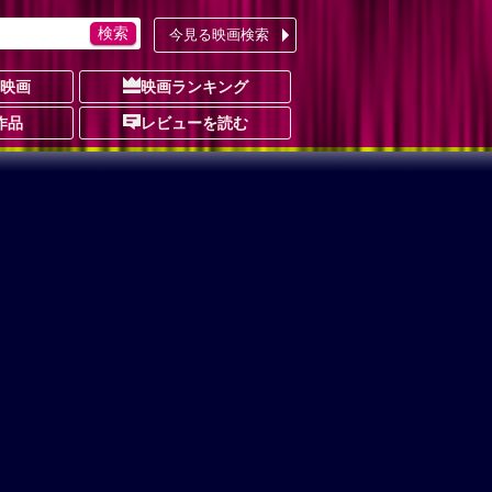
今見る映画検索
の映画
映画ランキング
作品
レビューを読む