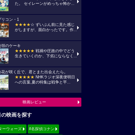
た。 セイレーンがめっちゃ怖か...
プリコン・1
★★★★
☆ ずいぶん前に見た感じ
がしますが、面白かったです。作...
統領のケーキ
★★★★★
戦禍や圧政の中でどう
生きていくのか、下劣にならなく...
の花が咲く丘で、君とまた出会えたら。
★★★★★
NHKラジオ深夜便明日
への言葉,夏の特集は戦争と平...
映画レビュー
目の映画を探す
ターウォーズ
#名探偵コナン