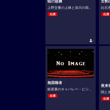
暁の急襲
女豹
上野交番の上林と加川の両...
白石杏
出演
出演
-
無国籍者
夜来
銀座裏のキャバレー・ピジ...
関と矢
出演
出演