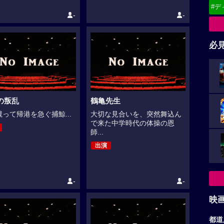
#デ
-
-
必
の叛乱
鶴亀先生
って帰港を急ぐ捕鯨...
大切な見合いを、突然舞込ん
で来た中学時代の体操の恩
師...
出演
-
-
映
都道