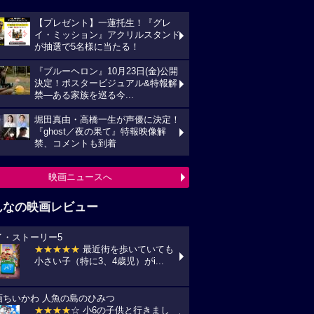
【プレゼント】一蓮托生！『グレ
イ・ミッション』アクリルスタンド
が抽選で5名様に当たる！
『ブルーヘロン』10月23日(金)公開
決定！ポスタービジュアル&特報解
禁―ある家族を巡る今...
堀田真由・高橋一生が声優に決定！
『ghost／夜の果て』特報映像解
禁、コメントも到着
映画ニュースへ
んなの映画レビュー
イ・ストーリー5
★★★★★
最近街を歩いていても
小さい子（特に3、4歳児）がi...
画ちいかわ 人魚の島のひみつ
★★★★
☆ 小6の子供と行きまし