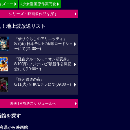
ィズニー
#少女漫画原作実写化
シリーズ・映画祭作品を探す
見！地上波放送リスト
『借りぐらしのアリエッティ』
8/7(金) 日本テレビ/金曜ロードショ
ーにて(21:00〜)
『怪盗グルーのミニオン超変身』
8/10(月) フジテレビ/最新作公開記
念にて(19:00〜)
『銀河鉄道の夜』
8/11(火) NHK/Eテレにて(09:00～)
映画TV放送スケジュールへ
画館を探す
府県から映画館