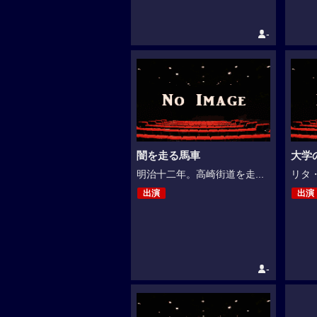
-
闇を走る馬車
大学
明治十二年。高崎街道を走...
リタ・
出演
出演
-