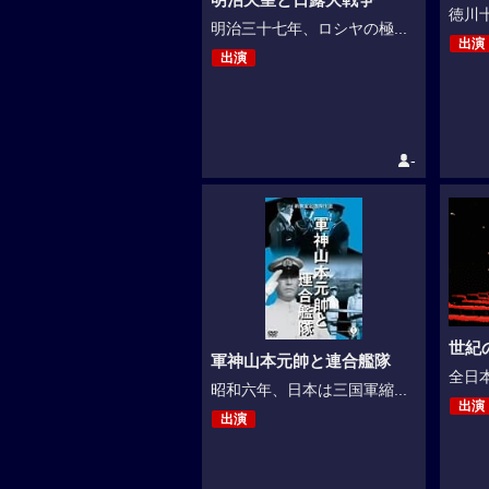
徳川十
明治三十七年、ロシヤの極...
出演
出演
-
世紀
軍神山本元帥と連合艦隊
全日本
昭和六年、日本は三国軍縮...
出演
出演