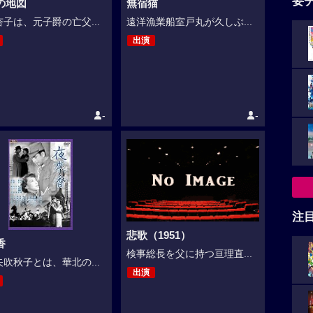
要
の地図
無宿猫
子は、元子爵の亡父...
遠洋漁業船室戸丸が久しぶ...
出演
-
-
注
悲歌（1951）
香
検事総長を父に持つ亘理直...
吹秋子とは、華北の...
出演