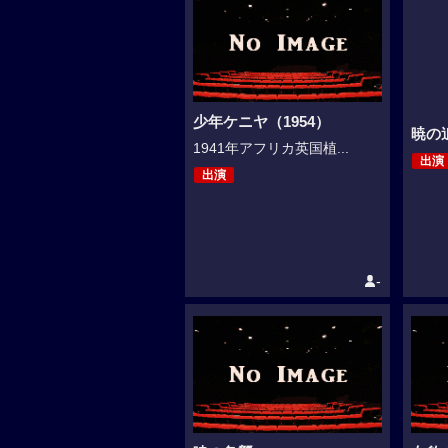
少年ケニヤ（1954）
暁の
1941年アフリカ英国植...
出演
出演
-