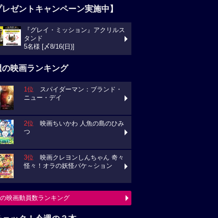
プレゼントキャンペーン実施中】
『グレイ・ミッション』アクリルス
タンド
5名様 [〆8/16(日)]
週の映画ランキング
1位
スパイダーマン：ブランド・
ニュー・デイ
2位
映画ちいかわ 人魚の島のひみ
つ
3位
映画クレヨンしんちゃん 奇々
怪々！オラの妖怪バケ～ション
の映画動員数ランキング