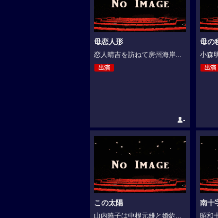
母恋人形
母の
恋人晴吉を訪ねて房州海岸...
小森明
出演
出演
-
この太陽
南十
山内暁子は中根元雄と婚約...
昭和十