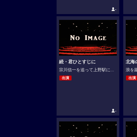
-
続・君ひとすじに
北海
宗川信一を追って上野駅に...
浪を蹴
出演
出演
-