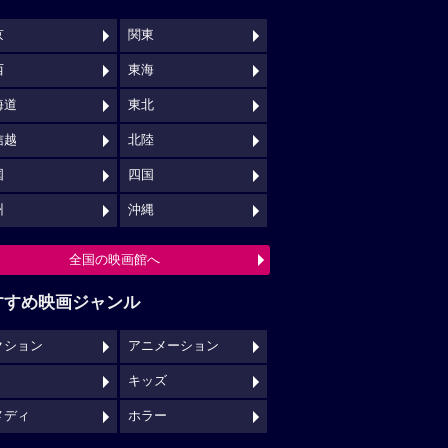
京
関東
西
東海
海道
東北
信越
北陸
国
四国
州
沖縄
全国の映画館へ
すすめ映画ジャンル
クション
アニメーション
キッズ
メディ
ホラー