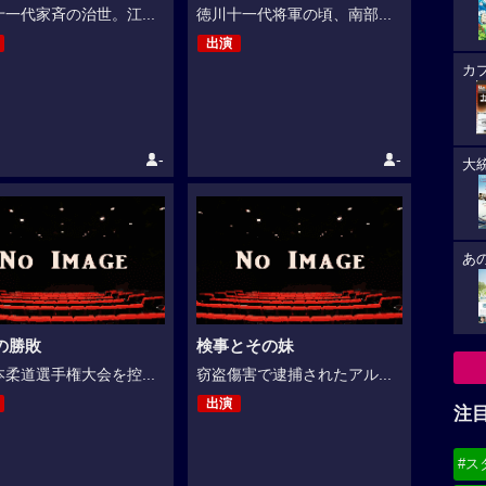
一代家斉の治世。江...
徳川十一代将軍の頃、南部...
出演
カ
-
-
大
あ
の勝敗
検事とその妹
柔道選手権大会を控...
窃盗傷害で逮捕されたアル...
出演
注
#ス