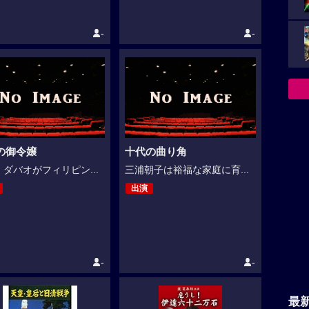
-
-
の御令嬢
十代の曲り角
ダバオがフィリピン...
三浦朝子は裕福な家庭に育...
出演
-
-
最