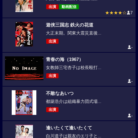
出演
動画配信
★★★★☆
7
遊侠三国志 鉄火の花道
大正末期。関東大震災直後...
出演
-
青春の海（1967）
女教師三宅杏子は校長殴打...
出演
-
不敵なあいつ
都築浩介は組織暴力団式場...
出演
-
逢いたくて逢いたくて
白川道子は親友のエリ子と...