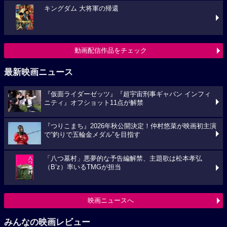
キングダム 大将軍の帰還
動画配信作品をチェック
最新映画ニュース
『仮面ライダーゼッツ』『超宇宙刑事ギャバン インフィ
ニティ』オフショット11点が解禁
『つりこまち』2026年秋公開決定！仲村悠菜が映画初主演
で“釣りで五輪金メダル”を目指す
「八つ墓村」悪夢的な予告編解禁、主題歌は松本孝弘
（B’z）率いるTMGが担当
映画ニュースへ
みんなの映画レビュー