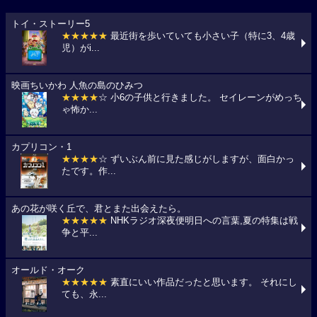
トイ・ストーリー5
★★★★★
最近街を歩いていても小さい子（特に3、4歳
児）がi...
映画ちいかわ 人魚の島のひみつ
★★★★
☆ 小6の子供と行きました。 セイレーンがめっち
ゃ怖か...
カプリコン・1
★★★★
☆ ずいぶん前に見た感じがしますが、面白かっ
たです。作...
あの花が咲く丘で、君とまた出会えたら。
★★★★★
NHKラジオ深夜便明日への言葉,夏の特集は戦
争と平...
オールド・オーク
★★★★★
素直にいい作品だったと思います。 それにし
ても、永...