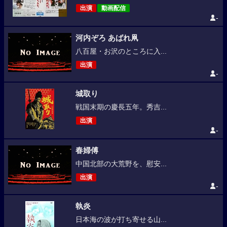
出演
動画配信
-
河内ぞろ あばれ凧
八百屋・お沢のところに入...
出演
-
城取り
戦国末期の慶長五年。秀吉...
出演
-
春婦傅
中国北部の大荒野を、慰安...
出演
-
執炎
日本海の波が打ち寄せる山...