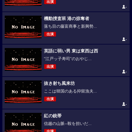
出演
-
機動捜査班 港の掠奪者
落ち目の藤富商事と新興勢...
出演
-
英語に弱い男 東は東西は西
“江戸ッ子寿司”のおやじ...
出演
-
抜き射ち風来坊
ここは韓国のある抑留漁夫...
出演
-
紅の銃帯
信越の山脈--鞍を担いだ...
出演