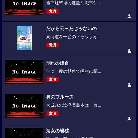
地下駐車場の建設汚職事件...
出演
-
だから云ったじゃないの
東海道を一台のトラックが...
出演
-
別れの燈台
年に一度の秋祭で岬村は賑...
出演
-
男のブルース
大成丸の漁撈長島本は、市...
出演
-
海女の岩礁