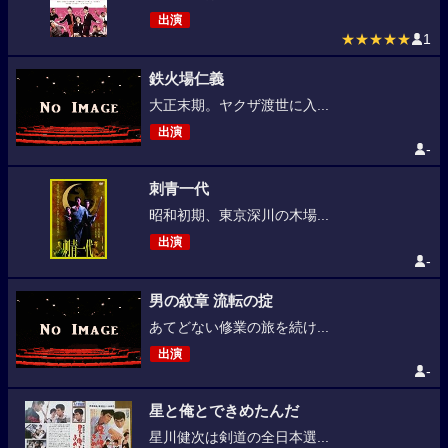
出演
★★★★★
1
鉄火場仁義
大正末期。ヤクザ渡世に入...
出演
-
刺青一代
昭和初期、東京深川の木場...
出演
-
男の紋章 流転の掟
あてどない修業の旅を続け...
出演
-
星と俺とできめたんだ
星川健次は剣道の全日本選...