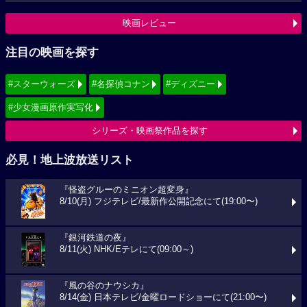
映画レビュー
注目の映画を探す
#スターウォーズ
#名探偵コナン
#ディズニー
#少女漫画原作実写化
シリーズ・映画祭作品を探す
必見！地上波放送リスト
『怪盗グルーのミニオン超変身』
8/10(月) フジテレビ/最新作公開記念にて(19:00〜)
『銀河鉄道の夜』
8/11(火) NHK/Eテレにて(09:00～)
『風の谷のナウシカ』
8/14(金) 日本テレビ/金曜ロードショーにて(21:00〜)