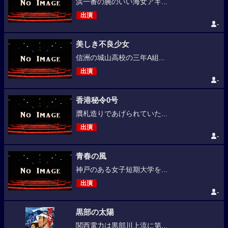
浜一番の腕のいい海女アキ...
出演
-
美しき不良少女
信洲の城山高校の三年A組...
出演
-
香港秘令0号
贋札造りであげられていた...
出演
-
青春の風
神戸のある女子短期大学を...
出演
-
黒部の太陽
関西電力は黒部川上流に第...