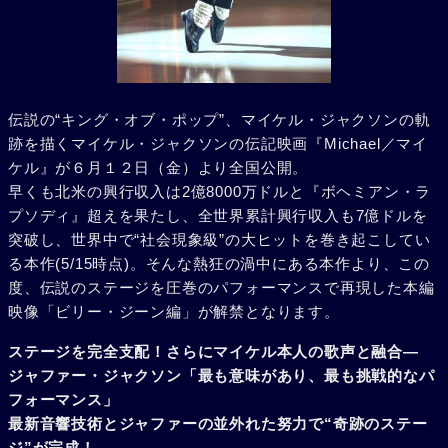
伝説の“キング・オブ・ポップ”、マイケル・ジャクソンの軌
跡を描くマイケル・ジャクソンの伝記映画『Michael／マイ
ケル』が６月１２日（金）より全国公開。
早くも北米の興行収入は2億8000万ドルと『ボヘミアン・ラ
プソディ』超えを果たし、全世界累計興行収入も7億ドルを
突破し、世界中で“社会現象級”の大ヒットを巻き起こしてい
る本作(5/15時点)。そんな熱狂の渦中にある本作より、この
度、伝説のステージを圧巻のパフォーマンスで再現した本編
映像「ビリー・ジーン編」が解禁となります。
ステージを完全支配！さらにマイケル本人の歌声と融合―
ジャファー・ジャクソン「最も意味があり、最も挑戦的なパ
フォーマンス」
最新音響技術とジャファーの並外れた努力で“奇跡のステー
ジ”が完成！