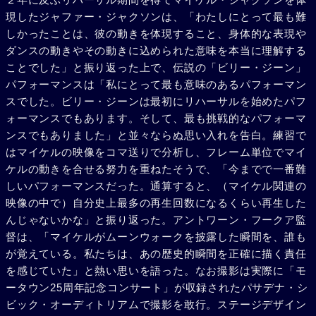
現したジャファー・ジャクソンは、「わたしにとって最も難
しかったことは、彼の動きを体現すること、身体的な表現や
ダンスの動きやその動きに込められた意味を本当に理解する
ことでした」と振り返った上で、伝説の「ビリー・ジーン」
パフォーマンスは「私にとって最も意味のあるパフォーマン
スでした。ビリー・ジーンは最初にリハーサルを始めたパフ
ォーマンスでもあります。そして、最も挑戦的なパフォーマ
ンスでもありました」と並々ならぬ思い入れを告白。練習で
はマイケルの映像をコマ送りで分析し、フレーム単位でマイ
ケルの動きを合せる努力を重ねたそうで、「今までで一番難
しいパフォーマンスだった。通算すると、（マイケル関連の
映像の中で）自分史上最多の再生回数になるくらい再生した
んじゃないかな」と振り返った。アントワーン・フークア監
督は、「マイケルがムーンウォークを披露した瞬間を、誰も
が覚えている。私たちは、あの歴史的瞬間を正確に描く責任
を感じていた」と熱い思いを語った。なお撮影は実際に「モ
ータウン25周年記念コンサート」が収録されたパサデナ・シ
ビック・オーディトリアムで撮影を敢行。ステージデザイン