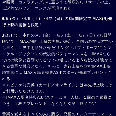
や照明、カメラアングルに至るまで徹底的なリサーチの上、
伝説的なパフォーマンスが再現された。
6/5（金）・6/6（土）・6/7（日）の3日間限定でIMAX(R)先
行上映の開催も決定！
あわせて、本作の6/5（金）・6/6（土）・6/7（日）の3日間
限定で、IMAX?先行上映の実施が決定。全国62館で日本でい
ち早く、世界中を熱狂させた“キング・オブ・ポップ”ことマ
イケル・ジャクソンの伝説的パフォーマンスを、IMAXなら
ではの映像と音響でまるでその場にいるような没入体験がで
きる貴重な機会となる。さらに、先行上映を含むIMAX上映
鑑賞者にはIMAX入場者特典A3ポスターが先着プレゼントさ
れる。
※ムビチケ前売券（カード／オンライン）は本先行上映には
ご利用いただけません。
※IMAX入場者特典A3ポスターはお一人様、１回のご鑑賞に
つき、１枚のプレゼント。なくなり次第、終了予定
音楽を愛するすべての人に贈る、究極のエンターテインメン