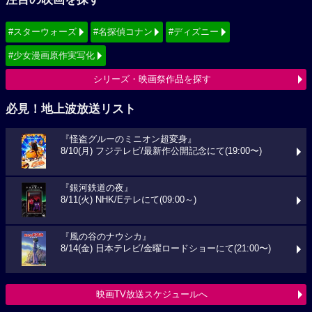
#スターウォーズ
#名探偵コナン
#ディズニー
#少女漫画原作実写化
シリーズ・映画祭作品を探す
必見！地上波放送リスト
『怪盗グルーのミニオン超変身』
8/10(月) フジテレビ/最新作公開記念にて(19:00〜)
『銀河鉄道の夜』
8/11(火) NHK/Eテレにて(09:00～)
『風の谷のナウシカ』
8/14(金) 日本テレビ/金曜ロードショーにて(21:00〜)
映画TV放送スケジュールへ