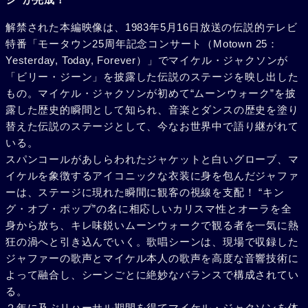
解禁された本編映像は、1983年5月16日放送の伝説的テレビ
特番「モータウン25周年記念コンサート（Motown 25：
Yesterday, Today, Forever）」でマイケル・ジャクソンが
「ビリー・ジーン」を披露した伝説のステージを映し出した
もの。マイケル・ジャクソンが初めて“ムーンウォーク”を披
露した歴史的瞬間として知られ、音楽とダンスの歴史を塗り
替えた伝説のステージとして、今なお世界中で語り継がれて
いる。
スパンコールがあしらわれたジャケットと白いグローブ、マ
イケルを象徴するアイコニックな衣装に身を包んだジャファ
ーは、ステージに現れた瞬間に観客の視線を支配！ “キン
グ・オブ・ポップ”の名に相応しいカリスマ性とオーラを全
身から放ち、キレ味鋭いムーンウォークで観る者を一気に熱
狂の渦へと引き込んでいく。歌唱シーンは、現場で収録した
ジャファーの歌声とマイケル本人の歌声を高度な音響技術に
よって融合し、シーンごとに絶妙なバランスで構成されてい
る。
２年に及ぶリハーサル期間を得てマイケル・ジャクソンを体