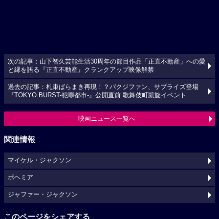
次の記事：山下智久芸能生活30周年の節目作品「正直不動産」への愛
と縁を語る『正直不動産』クランクアップ映像解禁
過去の記事：札束ばらまき再現！？パクジファン、サプライズ登場
『TOKYO BURST-犯罪都市-』公開直前 歌舞伎町凱旋イベント
映画ニュース一覧へ
関連情報
マイケル・ジャクソン
ボヘミア
ジャファー・ジャクソン
このページをシェアする