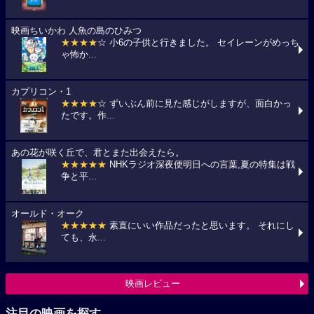
映画ちいかわ 人魚の島のひみつ
★★★★
☆ 小6の子供と行きました。 セイレーンがめっち
ゃ怖か...
カプリコン・1
★★★★
☆ ずいぶん前に見た感じがしますが、面白かっ
たです。作...
あの花が咲く丘で、君とまた出会えたら。
★★★★★
NHKラジオ深夜便明日への言葉,夏の特集は戦
争と平...
オールド・オーク
★★★★★
素直にいい作品だったと思います。 それにし
ても、永...
映画レビュー
注目の映画を探す