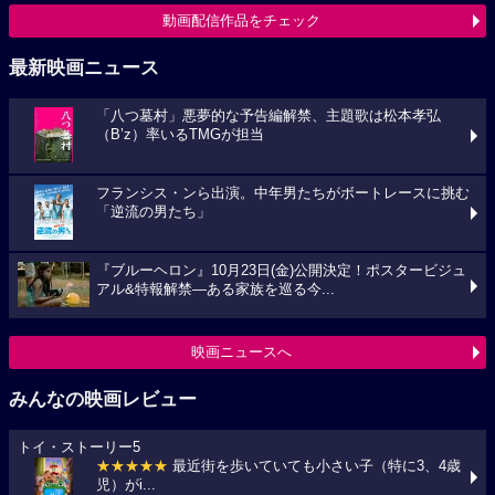
動画配信作品をチェック
最新映画ニュース
「八つ墓村」悪夢的な予告編解禁、主題歌は松本孝弘
（B’z）率いるTMGが担当
フランシス・ンら出演。中年男たちがボートレースに挑む
「逆流の男たち」
『ブルーヘロン』10月23日(金)公開決定！ポスタービジュ
アル&特報解禁―ある家族を巡る今...
映画ニュースへ
みんなの映画レビュー
トイ・ストーリー5
★★★★★
最近街を歩いていても小さい子（特に3、4歳
児）がi...