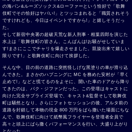
の海パン&ルーズソックス&ローファーという恰好で「歌舞
伎町でその恰好はヤバい!」とツッコまれると「職質されそう
ですけれども、今日はイベントですから!」と嬉しそうだっ
た。
そして新宿中央署の超破天荒な新人刑事・相葉四郎を演じた
水上は「歌舞伎町の皆さん、こんばんは!お騒がせしていま
す!まさにここでチャリを爆走させました。凱旋出来て嬉しい
限りです!」と歌舞伎町に向けて挨拶した。
そんな中、目の前の道路に突然怪しげな黑塗りの車が滑り込
んできた。まさかのハプニングに MC を務めた安村が「早く
止めて!」などと慌てるのをよそに、開いた車のドアから降り
てきたのは、パク・ジファンだった。この登壇はキャストに
向けた完全サプライズ登場で、キャスト&監督そして歌舞伎
町は騒然となり、さらにフォトセッションの後、アルタ前の
道路を封鎖して本物の現金 800 万円をばら撒いた場面にちな
んで、歌舞伎町に向けて紙幣風フライヤーを登壇者全員で
高々と頭上にばら撒くパフォーマンスを行い、大盛り上がり
となった。