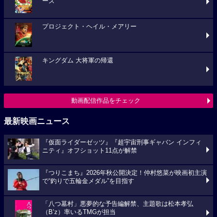
ーズ
プロジェクト・ヘイル・メアリー
キングダム 大将軍の帰還
動画配信作品をチェック
最新映画ニュース
『仮面ライダーゼッツ』『超宇宙刑事ギャバン インフィ
ニティ』オフショット11点が解禁
『つりこまち』2026年秋公開決定！仲村悠菜が映画初主演
で“釣りで五輪金メダル”を目指す
「八つ墓村」悪夢的な予告編解禁、主題歌は松本孝弘
（B’z）率いるTMGが担当