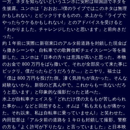
一方、ネタを知らないというユンホに安村は韓国語でネタを
生披露。ユンホは「おおお...!僕のライブではこのネタは無理
かもしれない」とビックリするものの、水上から「ライブで
やったらウケるかもしれない!」とのアドバイスを受けると
「わかりました。チャレンジしたいと思います」と前向きだ
った。
約 1 年前に実際に新宿東口のアルタ前道路を封鎖した現金ば
ら撒きシーンや、自転車での歌舞伎町チェイスシーン等を撮
影した。ユンホは「日本の方々は意識が高いと思った。本物
のお金で 800 万円をばら撒いて、それが全部戻って来た事に
ビックリ。僕だったらどうだろうか...」とニヤリ。福士は
「僕は 800 万円を投げた側。凄く気持ちが良かった。そんな
経験ないから。新宿のど真ん中で。これからも一生ないだろ
うと思います」と印象的な撮影だったと述べた。
水上が自転車チェイスを「どれだけ僕の太ももが苦しめられ
た事か...」などと回想すると、オムは「私も太ももが痛かっ
た。それ以来、私は自転車に乗っていません!」と笑わせた。
内田監督は「アルタ前の道路を 1 キロも封鎖して撮影。警察
の方も『よく許可が下りたな』と言っていました」と日本映