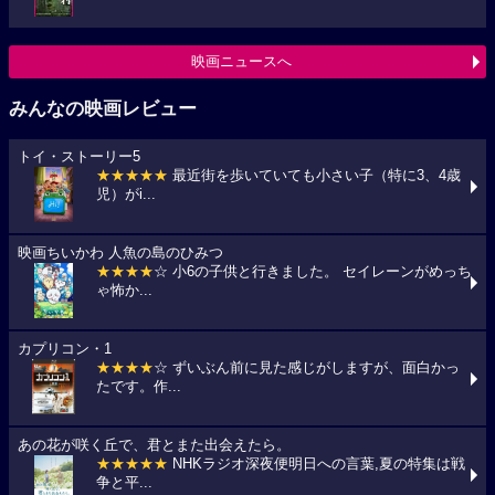
映画ニュースへ
みんなの映画レビュー
トイ・ストーリー5
★★★★★
最近街を歩いていても小さい子（特に3、4歳
児）がi...
映画ちいかわ 人魚の島のひみつ
★★★★
☆ 小6の子供と行きました。 セイレーンがめっち
ゃ怖か...
カプリコン・1
★★★★
☆ ずいぶん前に見た感じがしますが、面白かっ
たです。作...
あの花が咲く丘で、君とまた出会えたら。
★★★★★
NHKラジオ深夜便明日への言葉,夏の特集は戦
争と平...