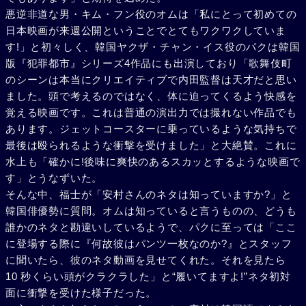
悪逆非道な男・キム・フン役のオムは「私にとって初めての
日本映画が来週公開ということでとてもワクワクしていま
す!」と初々しく、韓国ヤクザ・チャン・イス役のパクは韓国
版『犯罪都市』シリーズ4作品にも出演しており「歌舞伎町
のシーンは本当にクリエイティブで内田監督は天才だと思い
ました。頭で考えるのではなく、体に迫ってくるよう快感を
覚える映画です。これは普通の演出力では撮れない作品でも
あります。ジェットコースターに乗っているような気持ちで
最後は殴られるような衝撃を受けました」と大絶賛。これに
水上も「確かに!後味に爽快のあるスカッとするような映画で
す」とうなずいた。
そんな中、福士が「安村さんのネタは知っていますか?」と
韓国俳優勢に質問。オムは知っていると言うものの、どうも
誰かのネタと勘違いしているようで、パクに至っては「ここ
に登場する際に『何故彼はパンツ一枚なのか?』とスタッフ
に聞いたら、彼のネタ動画を見せてくれた。それを見たら
10 秒くらい頭がクラクラした」と“履いてますよ!”ネタ初対
面に衝撃を受けた様子だった。