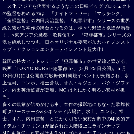
ース化!アジアを代表するようなこの日韓ビッグプロジェクト
の監督を務めるのは、『ナイトフラワー』『マッチング』
「全裸監督」の内田英治監督。『犯罪都市』シリーズの世界
線と繋がる本作の舞台となるのは、様々な野望と欲望が渦巻
く、<東アジアの魔都・歌舞伎町>。『犯罪都市』シリーズの
魂を継承しつつも、日本オリジナル要素が加わったノンスト
ップ・アクションエンターテインメント超大作!
韓国の特大ヒットシリーズ『犯罪都市』の世界線と繋がる、
映画『TOKYO BURST-犯罪都市-』(5 月 29 日公開)。5 月
18日(月)には公開直前歌舞伎町凱旋イベントが実施され、水
上恒司、ユンホ、福士蒼汰、オム・ギジュン、パク・ジファ
ン、内田英治監督が登壇、MC はとにかく明るい安村が担
当。
多くの観衆が詰めかける中、本作の撮影地にもなった歌舞伎
町タワーステージ&シネシティ広場に、水上、ユンホ、福
士、オム、内田監督、とにかく明るい安村が劇中の印象的ア
イテム・チャリンコが配された大階段上にラインナップ。
MC も兼任した安村は本作のロゴの入った T シャツにいつも