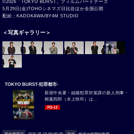
©2026「TOKYO BURST」フィルムパートナーズ
5月29日(金)TOHOシネマズ日比谷ほか全国公開
配給：KADOKAWA/BY4M STUDIO
＜写真ギャラリー＞
TOKYO BURST-犯罪都市-
新宿中央署・組織犯罪対策課の新人刑事・
相葉四郎（水上恒司）は...
PG-12