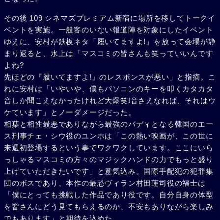
その後 109 シネマズプレミアム新宿に場所を移してトークイ
ベントを実施。一般客のいない報道陣を対象にしたイベント
ゆえに、安村が鉄板ネタ「履いてますよ!」を放って会場が静
まり返ると、水上は「マスコミの皆さんも笑っていいんです
よね?
先ほどの『履いてますよ!』のレスポンスが悪い」と指摘。こ
れに安村は「いやいや、僕もパソコンのキーを叩くカタカタ
音しか聞こえなかったけれど大爆笑!音さえなれば、それはウ
ケています」とノーダメージだった。
相葉と相性最悪でありながら最強のバディとなる韓国のエー
ス刑事チェ・シウ役のユンホは「この熱い映画が、この世に
来週初登場するという事でワクワクしています。ここにいら
っしゃるマスコミの方々のマジックハンドの力でもっと盛り
上げていただきたいです」と意気込み。国際手配犯の犯罪集
団のボスであり、本作の最恐ヴィラン村田蓮司役の福士は
「僕にとっても挑戦した作品であり役です。自分自身の体型
を皆さんにどう見てもらえるのか、不安もありながら楽しみ
でもあります」と期待を込めた。