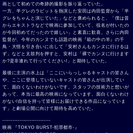
画として初めての奇跡的撮影を振り返っていた。
一方、半グレのラビットを熱演した安田は内田監督から「半
グレをちゃんと演じていた」などと褒められると、「僕は昔
からエキストラなどで映画に参加していて、役名が付いたの
が今回初めてだったので嬉しい」と素直に歓喜。さらに内田
監督が、今年のカンヌでも話題の映画『箱の中の羊』の千
鳥・大悟を引き合いに出して「安村さんもカンヌに行けるは
ず」などと太鼓判を押すと、安村は「裸でカンヌに行けます
か?是非連れて行ってください!」と期待していた。
最後に主演の水上は「ここにいらっしゃるキャストの皆さん
や、ここに登壇していないキャストの皆さんが出演してい
て、面白くないわけがないです。スタッフの技術力と想いが
あって、本当に最高の映画になっています。面白くないわけ
がない!自信を持って皆様にお届けできる作品になっていま
す」と劇場公開に向けて期待を高めていた。
----------------------------
映画 『TOKYO BURST-犯罪都市-』