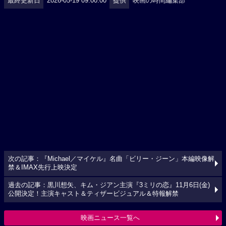
最終更新日
2026-05-19 09:00:00
提供
映画の時間編集部
次の記事：『Michael／マイケル』名曲「ビリー・ジーン」本編映像解
禁＆IMAX先行上映決定
過去の記事：黒川想矢、キム・ジアン主演『3ミリの恋』11月6日(金)
公開決定！主演キャスト＆ティザービジュアル＆特報解禁
映画ニュース一覧へ