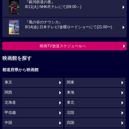
『銀河鉄道の夜』
8/11(火) NHK/Eテレにて(09:00～)
『風の谷のナウシカ』
8/14(金) 日本テレビ/金曜ロードショーにて(21:00〜)
映画TV放送スケジュールへ
映画館を探す
都道府県から映画館
東京
関東
関西
東海
北海道
東北
甲信越
北陸
中国
四国