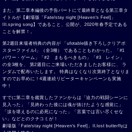
また、第二章本編後の予告パートにて最終章となる第三章タ
イトルが【劇場版「Fate/stay night [Heaven‘s Feel]」
III.spring song】であること、公開が、2020年春予定である
ことを解禁！。
第2週目来場者特典の内容が 「ufotable描き下ろしクリアポ
スターファイルI」（全3種） であることもわかった。「#1
パワー・ゲーム」「#2 まもるべきもの」「#3 レイン」
の全3種を、 第2週目にご来場いただきましたお客様に、 ラ
ンダムで配布いたします。 特典はなくなり次第終了となりま
すのでお早めに！4週連続リピーターキャンペーンも実施
中！
すでに第二章を鑑賞したファンからは「迫力の戦闘シーンに
見入った」「見終わった後には魂が抜けたような感覚に」
「涙を堪えるのに必死になった」「言葉では言い尽くせな
い」などとのクチコミが！
劇場版「Fate/stay night [Heaven‘s Feel]」II.lost butterflyは