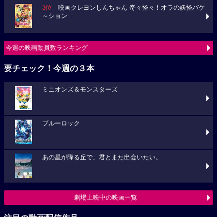
3位
映画クレヨンしんちゃん 奇々怪々！オラの妖怪バケ
～ション
今週の映画動員数ランキング
要チェック！今週の３本
ミニオンズ＆モンスターズ
ブルーロック
あの星が降る丘で、君とまた出会いたい。
劇場上映中の映画一覧