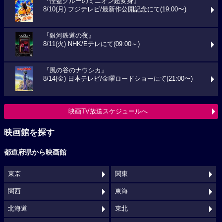
『怪盗グルーのミニオン超変身』
8/10(月) フジテレビ/最新作公開記念にて(19:00〜)
『銀河鉄道の夜』
8/11(火) NHK/Eテレにて(09:00～)
『風の谷のナウシカ』
8/14(金) 日本テレビ/金曜ロードショーにて(21:00〜)
映画TV放送スケジュールへ
映画館を探す
都道府県から映画館
東京
関東
関西
東海
北海道
東北