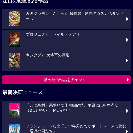
注目の動画配信作品
映画クレヨンしんちゃん 超華麗！灼熱のカスカベダンサ
ーズ
プロジェクト・ヘイル・メアリー
キングダム 大将軍の帰還
動画配信作品をチェック
最新映画ニュース
「八つ墓村」悪夢的な予告編解禁、主題歌は松本孝弘
（B’z）率いるTMGが担当
フランシス・ンら出演。中年男たちがボートレースに挑む
「逆流の男たち」