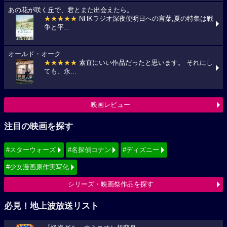
あの花が咲く丘で、君とまた出会えたら。
★★★★★
NHKラジオ深夜便明日への言葉,夏の特集は戦
争と平...
オールド・オーク
★★★★★
素直にいい作品だったと思います。 それにし
ても、永...
映画レビュー
注目の映画を探す
#スターウォーズ
#名探偵コナン
#ディズニー
#少女漫画原作実写化
シリーズ・映画祭作品を探す
必見！地上波放送リスト