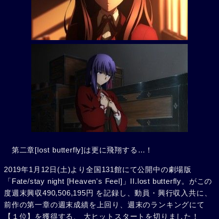
第二章[lost butterfly]は更に飛翔する…！
2019年1月12日(土)より全国131館にて公開中の劇場版
「Fate/stay night [Heaven's Feel]」II.lost butterfly。がこの
度週末興収490,506,195円 を記録し、動員・興行収入共に、
前作の第一章の週末成績を上回り、週末のランキングにて
【１位】を獲得する、 大ヒットスタートを切りました！