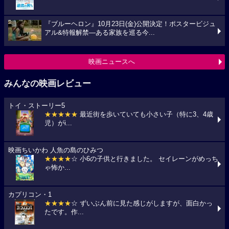
『ブルーヘロン』10月23日(金)公開決定！ポスタービジュ
アル&特報解禁―ある家族を巡る今...
映画ニュースへ
みんなの映画レビュー
トイ・ストーリー5
★★★★★
最近街を歩いていても小さい子（特に3、4歳
児）がi...
映画ちいかわ 人魚の島のひみつ
★★★★
☆ 小6の子供と行きました。 セイレーンがめっち
ゃ怖か...
カプリコン・1
★★★★
☆ ずいぶん前に見た感じがしますが、面白かっ
たです。作...