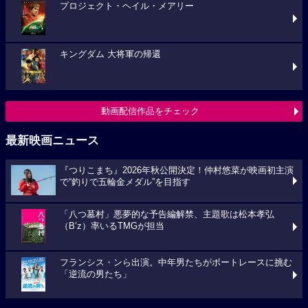
プロジェクト・ヘイル・メアリー
キングダム 大将軍の帰還
動画配信作品をチェック
最新映画ニュース
『つりこまち』2026年秋公開決定！仲村悠菜が映画初主演
で“釣りで五輪金メダル”を目指す
「八つ墓村」悪夢的な予告編解禁、主題歌は松本孝弘
（B’z）率いるTMGが担当
フランシス・ンら出演。中年男たちがボートレースに挑む
「逆流の男たち」