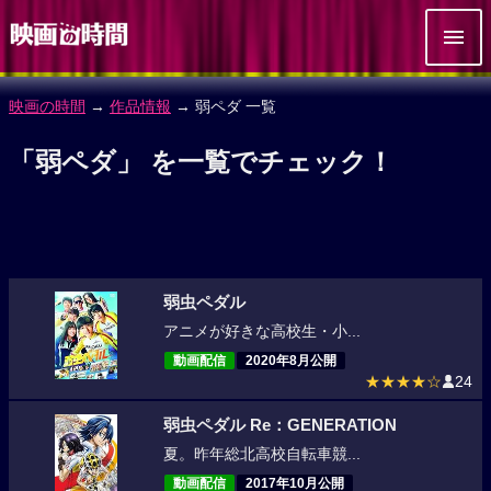
映画の時間
→
作品情報
→ 弱ペダ 一覧
「弱ペダ」 を一覧でチェック！
弱虫ペダル
アニメが好きな高校生・小...
動画配信
2020年8月公開
★★★★☆
24
弱虫ペダル Re：GENERATION
夏。昨年総北高校自転車競...
動画配信
2017年10月公開