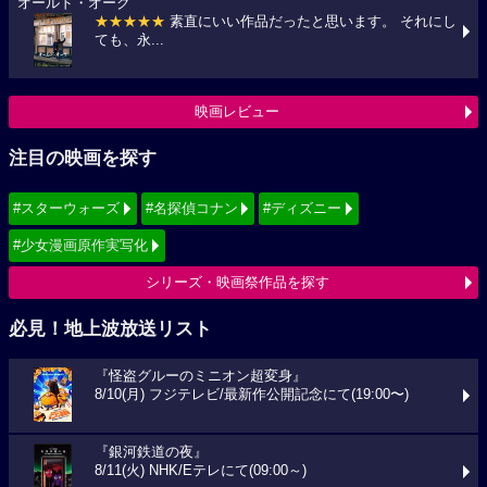
オールド・オーク
★★★★★
素直にいい作品だったと思います。 それにし
ても、永...
映画レビュー
注目の映画を探す
#スターウォーズ
#名探偵コナン
#ディズニー
#少女漫画原作実写化
シリーズ・映画祭作品を探す
必見！地上波放送リスト
『怪盗グルーのミニオン超変身』
8/10(月) フジテレビ/最新作公開記念にて(19:00〜)
『銀河鉄道の夜』
8/11(火) NHK/Eテレにて(09:00～)