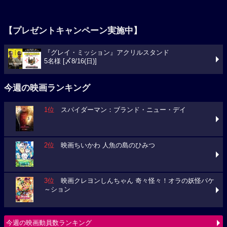
【プレゼントキャンペーン実施中】
『グレイ・ミッション』アクリルスタンド
5名様 [〆8/16(日)]
今週の映画ランキング
1位
スパイダーマン：ブランド・ニュー・デイ
2位
映画ちいかわ 人魚の島のひみつ
3位
映画クレヨンしんちゃん 奇々怪々！オラの妖怪バケ
～ション
今週の映画動員数ランキング