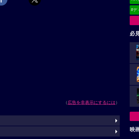
#デ
必
（
広告を非表示にするには
）
映