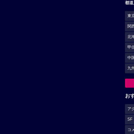
都道
東
関
北
甲
中
九
お
ア
SF
コ