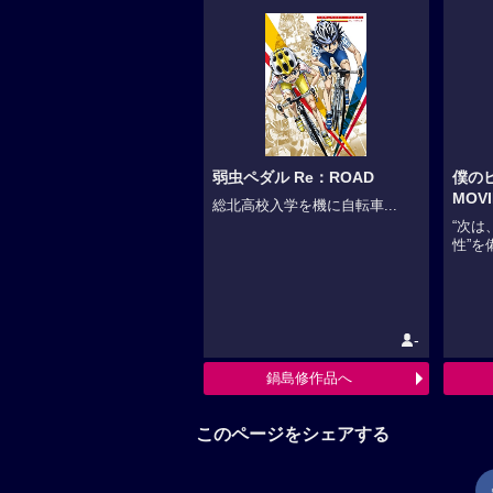
弱虫ペダル Re：ROAD
僕の
MOV
総北高校入学を機に自転車...
“次は
性”を
-
鍋島修作品へ
このページをシェアする