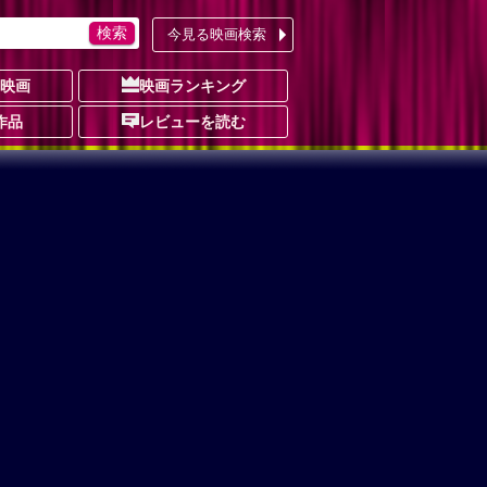
今見る映画検索
の映画
映画ランキング
作品
レビューを読む