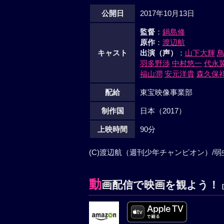
公開日
2017年10月13日
監督
：
鍋島修
原作
：
渡辺航
キャスト
出演（声）
：
山下大輝
羽多野渉
中村悠一
代永
福山潤
安元洋貴
森久保
配給
東宝映像事業部
制作国
日本（2017）
上映時間
90分
(C)渡辺航（週刊少年チャンピオン）/弱
動
画配信で映画を観よう！