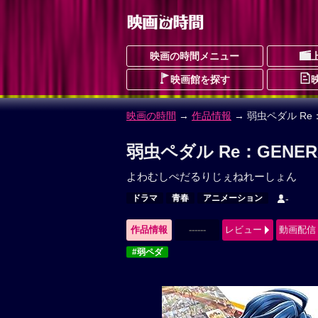
映画の時間メニュー
映画館を探す
映画の時間
→
作品情報
→ 弱虫ペダル Re：
弱虫ペダル Re：GENER
よわむしぺだるりじぇねれーしょん
ドラマ
青春
アニメーション
-
作品情報
------
レビュー
動画配信
#弱ペダ