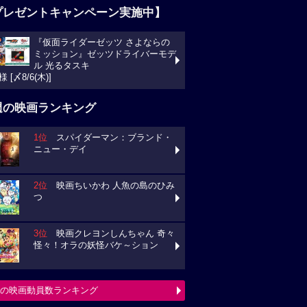
プレゼントキャンペーン実施中】
『仮面ライダーゼッツ さよならの
ミッション』ゼッツドライバーモデ
ル 光るタスキ
様 [〆8/6(木)]
週の映画ランキング
1位
スパイダーマン：ブランド・
ニュー・デイ
2位
映画ちいかわ 人魚の島のひみ
つ
3位
映画クレヨンしんちゃん 奇々
怪々！オラの妖怪バケ～ション
の映画動員数ランキング