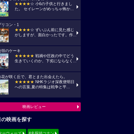
★★★★
☆ 小6の子供と行きまし
た。 セイレーンがめっちゃ怖か...
プリコン・1
★★★★
☆ ずいぶん前に見た感じ
がしますが、面白かったです。作...
統領のケーキ
★★★★★
戦禍や圧政の中でどう
生きていくのか、下劣にならなく...
の花が咲く丘で、君とまた出会えたら。
★★★★★
NHKラジオ深夜便明日
への言葉,夏の特集は戦争と平...
映画レビュー
目の映画を探す
ターウォーズ
#名探偵コナン