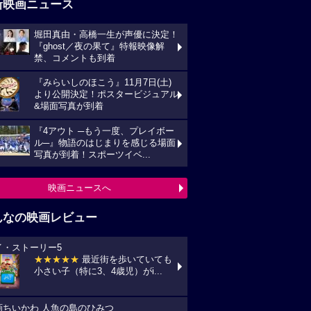
新映画ニュース
堀田真由・高橋一生が声優に決定！
『ghost／夜の果て』特報映像解
禁、コメントも到着
『みらいしのほこう』11月7日(土)
より公開決定！ポスタービジュアル
&場面写真が到着
『4アウト ─もう一度、プレイボー
ル─』物語のはじまりを感じる場面
写真が到着！スポーツイベ...
映画ニュースへ
んなの映画レビュー
イ・ストーリー5
★★★★★
最近街を歩いていても
小さい子（特に3、4歳児）がi...
画ちいかわ 人魚の島のひみつ