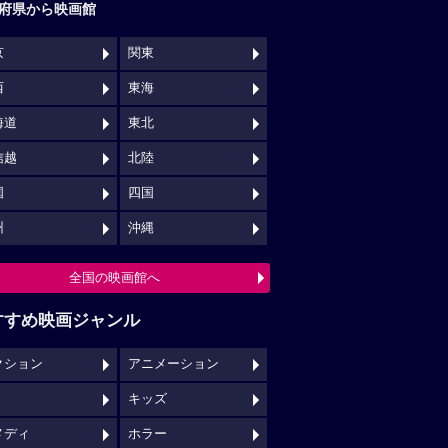
府県から映画館
京
関東
西
東海
海道
東北
信越
北陸
国
四国
州
沖縄
全国の映画館へ
すすめ映画ジャンル
クション
アニメーション
キッズ
メディ
ホラー