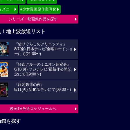
ィズニー
#少女漫画原作実写化
シリーズ・映画祭作品を探す
見！地上波放送リスト
『借りぐらしのアリエッティ』
8/7(金) 日本テレビ/金曜ロードショ
ーにて(21:00〜)
『怪盗グルーのミニオン超変身』
8/10(月) フジテレビ/最新作公開記
念にて(19:00〜)
『銀河鉄道の夜』
8/11(火) NHK/Eテレにて(09:00～)
映画TV放送スケジュールへ
画館を探す