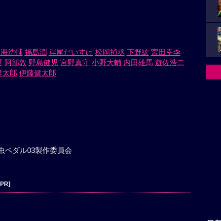
鳥海浩輔
福島潤
岸尾だいすけ
松岡禎丞
下野紘
宮田幸季
翼
阿部敦
野島健児
宮野真守
小野大輔
内田雄馬
遊佐浩二
祥太郎
伊藤健太郎
虫ペダル03製作委員会
[PR]