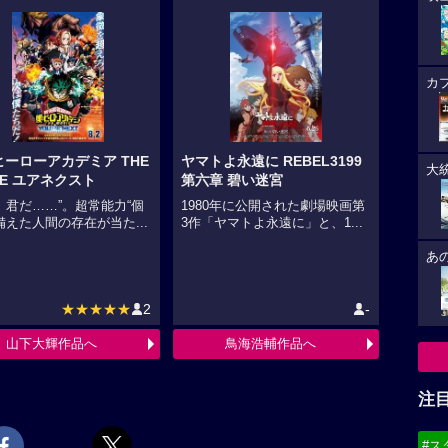
カ
ヒーローアカデミア THE
ヤマトよ永遠に REBEL3199
大
IE ユアネクスト
第六章 碧い迷宮
、君だ……”。超常能力“個
1980年に公開された劇場映画第
備えた人間の存在が当た...
3作「ヤマトよ永遠に」と、1...
あ
★★★★★
2
-
山下大輝作品へ
鳥海浩輔作品へ
注
#ス