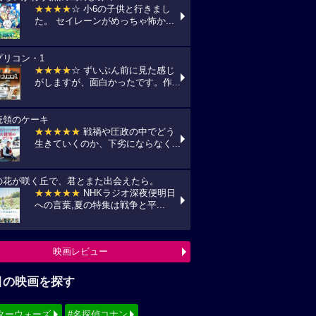
★★★★
☆ 小6の子供と行きまし
た。 セイレーンがめっちゃ怖か...
プリコン・1
★★★★
☆ ずいぶん前に見た感じ
がしますが、面白かったです。作...
統領のケーキ
★★★★★
戦禍や圧政の中でどう
生きていくのか、下劣にならなく...
の花が咲く丘で、君とまた出会えたら。
★★★★★
NHKラジオ深夜便明日
への言葉,夏の特集は戦争と平...
映画レビュー
目の映画を探す
ターウォーズ
#名探偵コナン