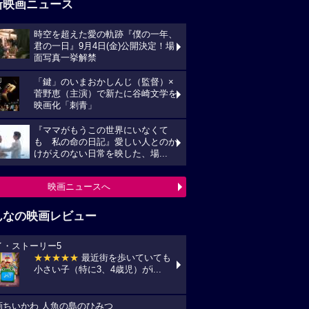
新映画ニュース
時空を超えた愛の軌跡『僕の一年、
君の一日』9月4日(金)公開決定！場
面写真一挙解禁
「鍵」のいまおかしんじ（監督）×
菅野恵（主演）で新たに谷崎文学を
映画化「刺青」
『ママがもうこの世界にいなくて
も 私の命の日記』愛しい人とのか
けがえのない日常を映した、場...
映画ニュースへ
んなの映画レビュー
イ・ストーリー5
★★★★★
最近街を歩いていても
小さい子（特に3、4歳児）がi...
画ちいかわ 人魚の島のひみつ