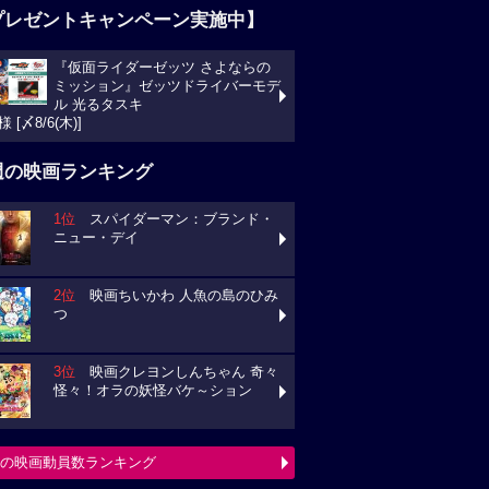
プレゼントキャンペーン実施中】
『仮面ライダーゼッツ さよならの
ミッション』ゼッツドライバーモデ
ル 光るタスキ
様 [〆8/6(木)]
週の映画ランキング
1位
スパイダーマン：ブランド・
ニュー・デイ
2位
映画ちいかわ 人魚の島のひみ
つ
3位
映画クレヨンしんちゃん 奇々
怪々！オラの妖怪バケ～ション
の映画動員数ランキング