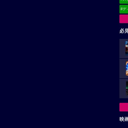
#デ
必
映