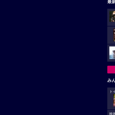
最
み
ト
映