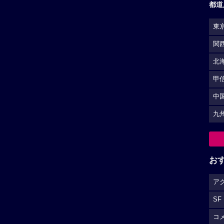
都道
東
関
北
甲
中
九
お
ア
SF
コ