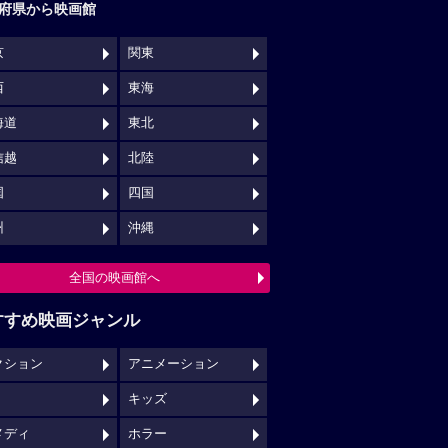
府県から映画館
京
関東
西
東海
海道
東北
信越
北陸
国
四国
州
沖縄
全国の映画館へ
すすめ映画ジャンル
クション
アニメーション
キッズ
メディ
ホラー