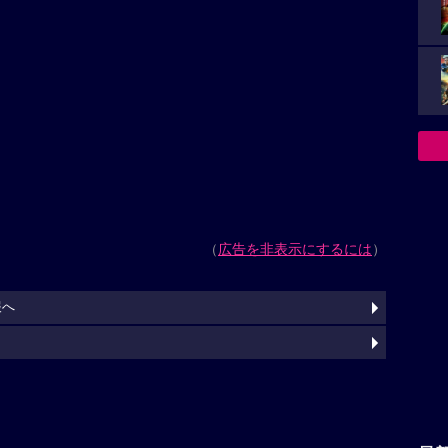
（
広告を非表示にするには
）
報へ