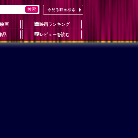
今見る映画検索
の映画
映画ランキング
作品
レビューを読む