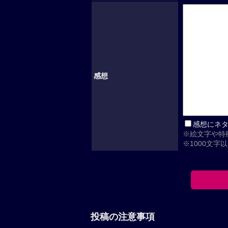
感想
感想にネ
※絵文字や特
※1000文字
投稿の注意事項