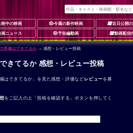
上映中の映画
今週の新作映画
近日公開
映画ニュース
予告編動画
動画配信
の準備はできてるか
→ 感想・レビュー投稿
できてるか 感想・レビュー投稿
備はできてるか」を見た感想・評価など
レビュー
を募
想
をご記入の上「投稿を確認する」ボタンを押してく