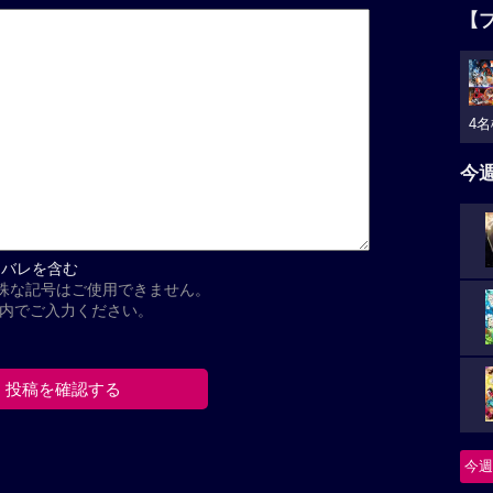
【
4名
今
タバレを含む
殊な記号はご使用できません。
以内でご入力ください。
今週