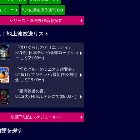
ィズニー
#少女漫画原作実写化
シリーズ・映画祭作品を探す
見！地上波放送リスト
『借りぐらしのアリエッティ』
8/7(金) 日本テレビ/金曜ロードショ
ーにて(21:00〜)
『怪盗グルーのミニオン超変身』
8/10(月) フジテレビ/最新作公開記
念にて(19:00〜)
『銀河鉄道の夜』
8/11(火) NHK/Eテレにて(09:00～)
映画TV放送スケジュールへ
画館を探す