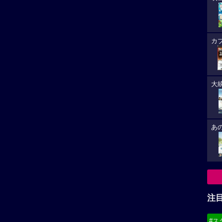
カ
大
あ
注
#ス