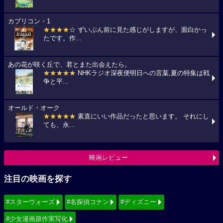
カプリコン・1
★★★★
☆ ずいぶん前に見た感じがしますが、面白かっ
たです。作...
あの花が咲く丘で、君とまた出会えたら。
★★★★★
NHKラジオ深夜便明日への言葉,夏の特集は戦
争と平...
オールド・オーク
★★★★★
素直にいい作品だったと思います。 それにし
ても、永...
映画レビュー
注目の映画を探す
#スターウォーズ
#名探偵コナン
#ディズニー
#少女漫画原作実写化