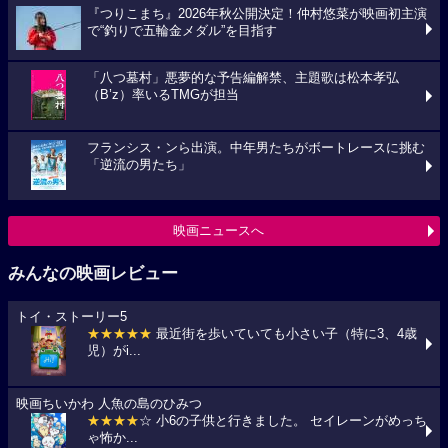
『つりこまち』2026年秋公開決定！仲村悠菜が映画初主演
で“釣りで五輪金メダル”を目指す
「八つ墓村」悪夢的な予告編解禁、主題歌は松本孝弘
（B’z）率いるTMGが担当
フランシス・ンら出演。中年男たちがボートレースに挑む
「逆流の男たち」
映画ニュースへ
みんなの映画レビュー
トイ・ストーリー5
★★★★★
最近街を歩いていても小さい子（特に3、4歳
児）がi...
映画ちいかわ 人魚の島のひみつ
★★★★
☆ 小6の子供と行きました。 セイレーンがめっち
ゃ怖か...