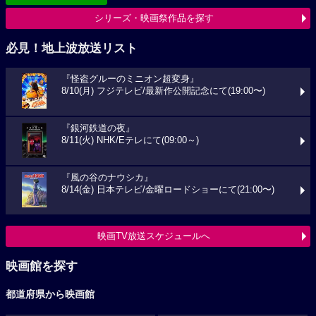
シリーズ・映画祭作品を探す
必見！地上波放送リスト
『怪盗グルーのミニオン超変身』
8/10(月) フジテレビ/最新作公開記念にて(19:00〜)
『銀河鉄道の夜』
8/11(火) NHK/Eテレにて(09:00～)
『風の谷のナウシカ』
8/14(金) 日本テレビ/金曜ロードショーにて(21:00〜)
映画TV放送スケジュールへ
映画館を探す
都道府県から映画館