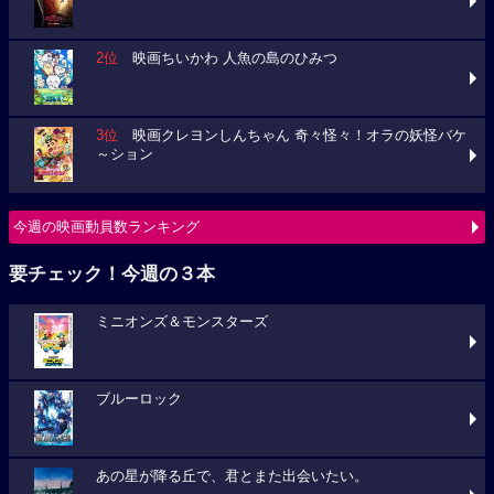
2位
映画ちいかわ 人魚の島のひみつ
3位
映画クレヨンしんちゃん 奇々怪々！オラの妖怪バケ
～ション
今週の映画動員数ランキング
要チェック！今週の３本
ミニオンズ＆モンスターズ
ブルーロック
あの星が降る丘で、君とまた出会いたい。