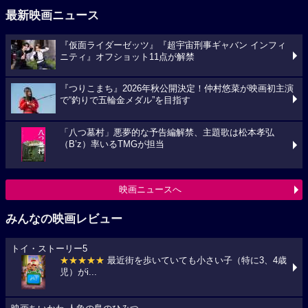
最新映画ニュース
『仮面ライダーゼッツ』『超宇宙刑事ギャバン インフィ
ニティ』オフショット11点が解禁
『つりこまち』2026年秋公開決定！仲村悠菜が映画初主演
で“釣りで五輪金メダル”を目指す
「八つ墓村」悪夢的な予告編解禁、主題歌は松本孝弘
（B’z）率いるTMGが担当
映画ニュースへ
みんなの映画レビュー
トイ・ストーリー5
★★★★★
最近街を歩いていても小さい子（特に3、4歳
児）がi...