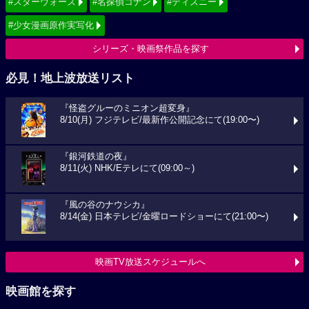
#スターウォーズ
#名探偵コナン
#ディズニー
#少女漫画原作実写化
シリーズ・映画祭作品を探す
必見！地上波放送リスト
『怪盗グルーのミニオン超変身』
8/10(月) フジテレビ/最新作公開記念にて(19:00〜)
『銀河鉄道の夜』
8/11(火) NHK/Eテレにて(09:00～)
『風の谷のナウシカ』
8/14(金) 日本テレビ/金曜ロードショーにて(21:00〜)
映画TV放送スケジュールへ
映画館を探す