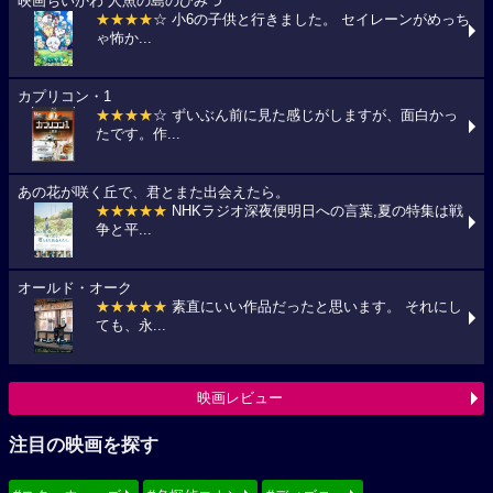
映画ちいかわ 人魚の島のひみつ
★★★★
☆ 小6の子供と行きました。 セイレーンがめっち
ゃ怖か...
カプリコン・1
★★★★
☆ ずいぶん前に見た感じがしますが、面白かっ
たです。作...
あの花が咲く丘で、君とまた出会えたら。
★★★★★
NHKラジオ深夜便明日への言葉,夏の特集は戦
争と平...
オールド・オーク
★★★★★
素直にいい作品だったと思います。 それにし
ても、永...
映画レビュー
注目の映画を探す