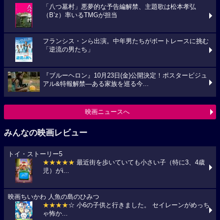
「八つ墓村」悪夢的な予告編解禁、主題歌は松本孝弘
（B’z）率いるTMGが担当
フランシス・ンら出演。中年男たちがボートレースに挑む
「逆流の男たち」
『ブルーヘロン』10月23日(金)公開決定！ポスタービジュ
アル&特報解禁―ある家族を巡る今...
映画ニュースへ
みんなの映画レビュー
トイ・ストーリー5
★★★★★
最近街を歩いていても小さい子（特に3、4歳
児）がi...
映画ちいかわ 人魚の島のひみつ
★★★★
☆ 小6の子供と行きました。 セイレーンがめっち
ゃ怖か...