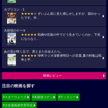
カプリコン・1
★★★★
☆ ずいぶん前に見た感じがしますが、面白かっ
たです。作...
大統領のケーキ
★★★★★
戦禍や圧政の中でどう生きていくのか、下劣
にならなく...
あの花が咲く丘で、君とまた出会えたら。
★★★★★
NHKラジオ深夜便明日への言葉,夏の特集は戦
争と平...
映画レビュー
注目の映画を探す
#スターウォーズ
#名探偵コナン
#ディズニー
#少女漫画原作実写化