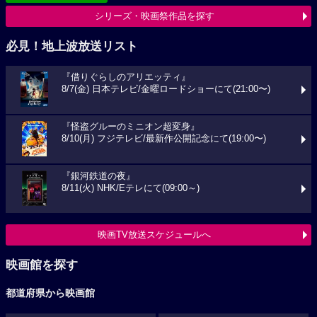
シリーズ・映画祭作品を探す
必見！地上波放送リスト
『借りぐらしのアリエッティ』
8/7(金) 日本テレビ/金曜ロードショーにて(21:00〜)
『怪盗グルーのミニオン超変身』
8/10(月) フジテレビ/最新作公開記念にて(19:00〜)
『銀河鉄道の夜』
8/11(火) NHK/Eテレにて(09:00～)
映画TV放送スケジュールへ
映画館を探す
都道府県から映画館