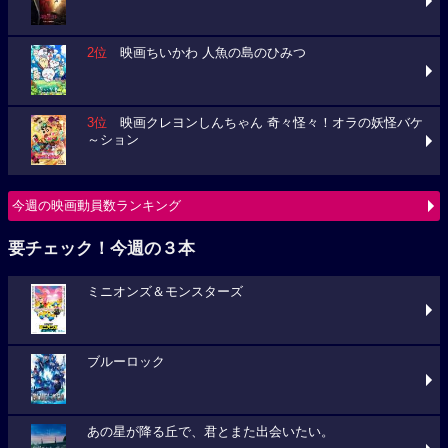
2位
映画ちいかわ 人魚の島のひみつ
3位
映画クレヨンしんちゃん 奇々怪々！オラの妖怪バケ
～ション
今週の映画動員数ランキング
要チェック！今週の３本
ミニオンズ＆モンスターズ
ブルーロック
あの星が降る丘で、君とまた出会いたい。