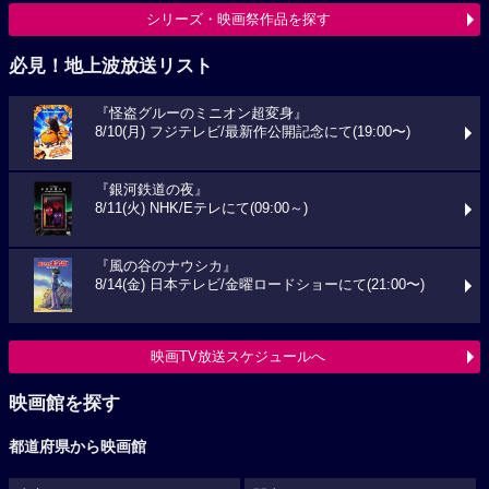
シリーズ・映画祭作品を探す
必見！地上波放送リスト
『怪盗グルーのミニオン超変身』
8/10(月) フジテレビ/最新作公開記念にて(19:00〜)
『銀河鉄道の夜』
8/11(火) NHK/Eテレにて(09:00～)
『風の谷のナウシカ』
8/14(金) 日本テレビ/金曜ロードショーにて(21:00〜)
映画TV放送スケジュールへ
映画館を探す
都道府県から映画館