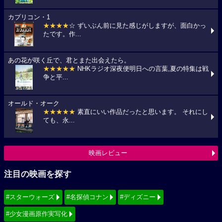
カプリコン・1
★★★★
☆ ずいぶん前に見た感じがしますが、面白かっ
たです。作...
あの花が咲く丘で、君とまた出会えたら。
★★★★★
NHKラジオ深夜便明日への言葉,夏の特集は戦
争と平...
オールド・オーク
★★★★★
素直にいい作品だったと思います。 それにし
ても、永...
映画レビュー
注目の映画を探す
#スターウォーズ
#名探偵コナン
#ディズニー
#少女漫画原作実写化