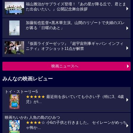
福山雅治がサプライズ登壇！『あの星が降る丘で、君とま
た出会いたい。』公開記念舞台挨拶
加藤拓也監督×黒木華主演。山間のリゾートで夫婦のズレ
が募る「日曜のあと」
『仮面ライダーゼッツ』『超宇宙刑事ギャバン インフィ
ニティ』オフショット11点が解禁
映画ニュースへ
みんなの映画レビュー
トイ・ストーリー5
★★★★★
最近街を歩いていても小さい子（特に3、4歳
児）がi...
映画ちいかわ 人魚の島のひみつ
★★★★
☆ 小6の子供と行きました。 セイレーンがめっち
ゃ怖か...