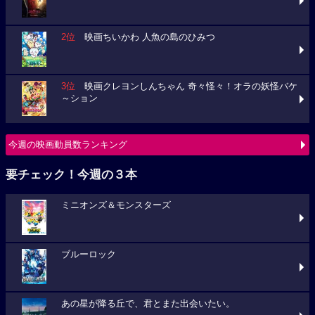
2位
映画ちいかわ 人魚の島のひみつ
3位
映画クレヨンしんちゃん 奇々怪々！オラの妖怪バケ
～ション
今週の映画動員数ランキング
要チェック！今週の３本
ミニオンズ＆モンスターズ
ブルーロック
あの星が降る丘で、君とまた出会いたい。