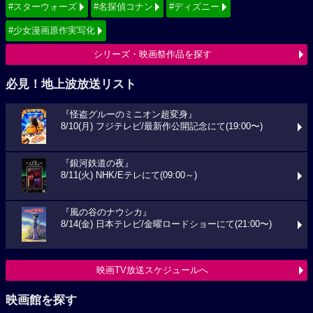
#スターウォーズ
#名探偵コナン
#ディズニー
#少女漫画原作実写化
シリーズ・映画祭作品を探す
必見！地上波放送リスト
『怪盗グルーのミニオン超変身』
8/10(月) フジテレビ/最新作公開記念にて(19:00〜)
『銀河鉄道の夜』
8/11(火) NHK/Eテレにて(09:00～)
『風の谷のナウシカ』
8/14(金) 日本テレビ/金曜ロードショーにて(21:00〜)
映画TV放送スケジュールへ
映画館を探す