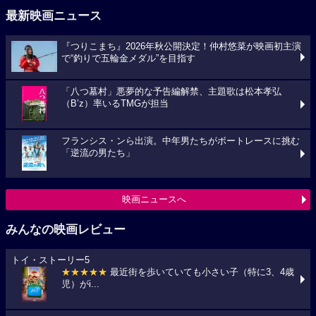
最新映画ニュース
『つりこまち』2026年秋公開決定！仲村悠菜が映画初主演
で“釣りで五輪金メダル”を目指す
「八つ墓村」悪夢的な予告編解禁、主題歌は松本孝弘
（B’z）率いるTMGが担当
フランシス・ンら出演。中年男たちがボートレースに挑む
「逆流の男たち」
映画ニュースへ
みんなの映画レビュー
トイ・ストーリー5
★★★★★
最近街を歩いていても小さい子（特に3、4歳
児）がi...