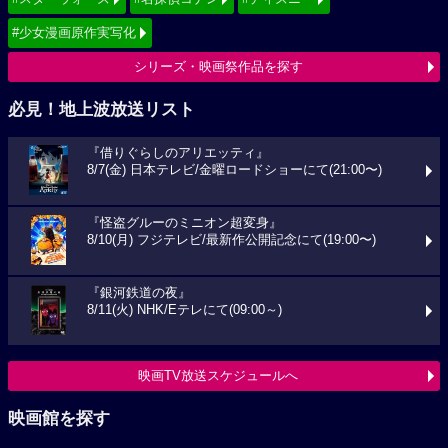
#少女漫画原作実写化
シリーズ・映画祭作品を探す
必見！地上波放送リスト
『借りぐらしのアリエッティ』
8/7(金) 日本テレビ/金曜ロードショーにて(21:00〜)
『怪盗グルーのミニオン超変身』
8/10(月) フジテレビ/最新作公開記念にて(19:00〜)
『銀河鉄道の夜』
8/11(火) NHK/Eテレにて(09:00～)
映画TV放送スケジュールへ
映画館を探す