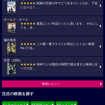
★★★★★
戦禍や圧政の中でどう生きていくのか、下劣
にならなく...
オールド・オーク
★★★★★
素直にいい作品だったと思います。 それにし
ても、永...
偏向報道
★★★★★
この夏一番マスコミが宣伝したくない映画
No.1であ...
浮雲（1955）
★★★★★
NHKラジオ朗読の時間で聴き直すと映画と比
べての文...
映画レビュー
注目の映画を探す
#スターウォーズ
#名探偵コナン
#ディズニー