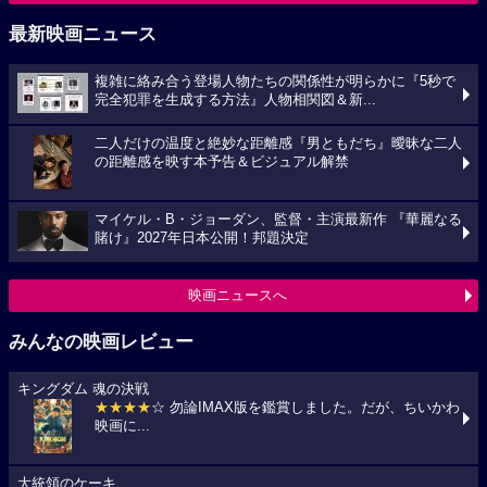
最新映画ニュース
複雑に絡み合う登場人物たちの関係性が明らかに『5秒で
完全犯罪を生成する方法』人物相関図＆新...
二人だけの温度と絶妙な距離感『男ともだち』曖昧な二人
の距離感を映す本予告＆ビジュアル解禁
マイケル・B・ジョーダン、監督・主演最新作 『華麗なる
賭け』2027年日本公開！邦題決定
映画ニュースへ
みんなの映画レビュー
キングダム 魂の決戦
★★★★
☆ 勿論IMAX版を鑑賞しました。だが、ちいかわ
映画に...
大統領のケーキ