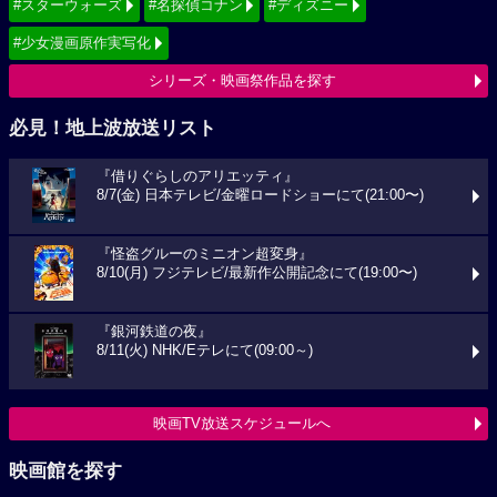
#スターウォーズ
#名探偵コナン
#ディズニー
#少女漫画原作実写化
シリーズ・映画祭作品を探す
必見！地上波放送リスト
『借りぐらしのアリエッティ』
8/7(金) 日本テレビ/金曜ロードショーにて(21:00〜)
『怪盗グルーのミニオン超変身』
8/10(月) フジテレビ/最新作公開記念にて(19:00〜)
『銀河鉄道の夜』
8/11(火) NHK/Eテレにて(09:00～)
映画TV放送スケジュールへ
映画館を探す