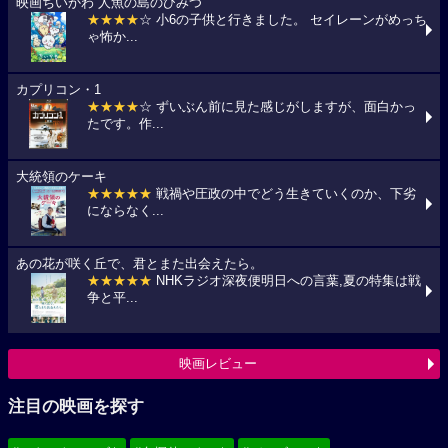
映画ちいかわ 人魚の島のひみつ
★★★★
☆ 小6の子供と行きました。 セイレーンがめっち
ゃ怖か...
カプリコン・1
★★★★
☆ ずいぶん前に見た感じがしますが、面白かっ
たです。作...
大統領のケーキ
★★★★★
戦禍や圧政の中でどう生きていくのか、下劣
にならなく...
あの花が咲く丘で、君とまた出会えたら。
★★★★★
NHKラジオ深夜便明日への言葉,夏の特集は戦
争と平...
映画レビュー
注目の映画を探す