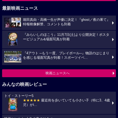
最新映画ニュース
堀田真由・高橋一生が声優に決定！『ghost／夜の果て』
特報映像解禁、コメントも到着
『みらいしのほこう』11月7日(土)より公開決定！ポスタ
ービジュアル&場面写真が到着
『4アウト ─もう一度、プレイボール─』物語のはじまり
を感じる場面写真が到着！スポーツイベ...
映画ニュースへ
みんなの映画レビュー
トイ・ストーリー5
★★★★★
最近街を歩いていても小さい子（特に3、4歳
児）がi...