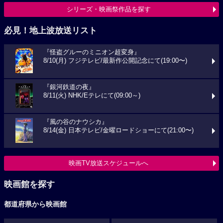
シリーズ・映画祭作品を探す
必見！地上波放送リスト
『怪盗グルーのミニオン超変身』
8/10(月) フジテレビ/最新作公開記念にて(19:00〜)
『銀河鉄道の夜』
8/11(火) NHK/Eテレにて(09:00～)
『風の谷のナウシカ』
8/14(金) 日本テレビ/金曜ロードショーにて(21:00〜)
映画TV放送スケジュールへ
映画館を探す
都道府県から映画館