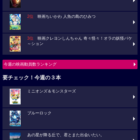
2位
映画ちいかわ 人魚の島のひみつ
3位
映画クレヨンしんちゃん 奇々怪々！オラの妖怪バケ
～ション
今週の映画動員数ランキング
要チェック！今週の３本
ミニオンズ＆モンスターズ
ブルーロック
あの星が降る丘で、君とまた出会いたい。