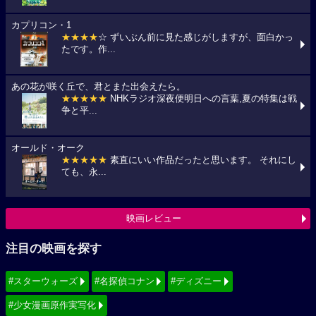
カプリコン・1
★★★★
☆ ずいぶん前に見た感じがしますが、面白かっ
たです。作...
あの花が咲く丘で、君とまた出会えたら。
★★★★★
NHKラジオ深夜便明日への言葉,夏の特集は戦
争と平...
オールド・オーク
★★★★★
素直にいい作品だったと思います。 それにし
ても、永...
映画レビュー
注目の映画を探す
#スターウォーズ
#名探偵コナン
#ディズニー
#少女漫画原作実写化