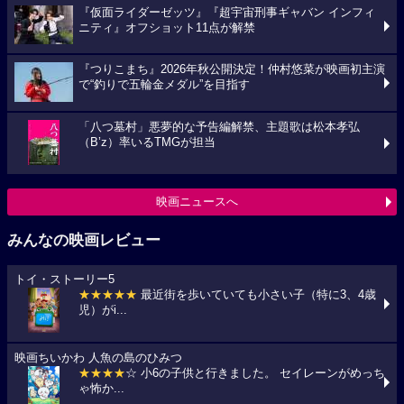
『仮面ライダーゼッツ』『超宇宙刑事ギャバン インフィ
ニティ』オフショット11点が解禁
『つりこまち』2026年秋公開決定！仲村悠菜が映画初主演
で“釣りで五輪金メダル”を目指す
「八つ墓村」悪夢的な予告編解禁、主題歌は松本孝弘
（B’z）率いるTMGが担当
映画ニュースへ
みんなの映画レビュー
トイ・ストーリー5
★★★★★
最近街を歩いていても小さい子（特に3、4歳
児）がi...
映画ちいかわ 人魚の島のひみつ
★★★★
☆ 小6の子供と行きました。 セイレーンがめっち
ゃ怖か...