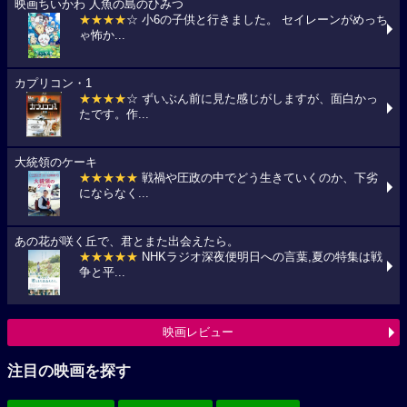
映画ちいかわ 人魚の島のひみつ
★★★★
☆ 小6の子供と行きました。 セイレーンがめっち
ゃ怖か...
カプリコン・1
★★★★
☆ ずいぶん前に見た感じがしますが、面白かっ
たです。作...
大統領のケーキ
★★★★★
戦禍や圧政の中でどう生きていくのか、下劣
にならなく...
あの花が咲く丘で、君とまた出会えたら。
★★★★★
NHKラジオ深夜便明日への言葉,夏の特集は戦
争と平...
映画レビュー
注目の映画を探す