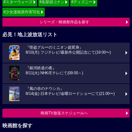
#スターウォーズ
#名探偵コナン
#ディズニー
#少女漫画原作実写化
シリーズ・映画祭作品を探す
必見！地上波放送リスト
『怪盗グルーのミニオン超変身』
8/10(月) フジテレビ/最新作公開記念にて(19:00〜)
『銀河鉄道の夜』
8/11(火) NHK/Eテレにて(09:00～)
『風の谷のナウシカ』
8/14(金) 日本テレビ/金曜ロードショーにて(21:00〜)
映画TV放送スケジュールへ
映画館を探す