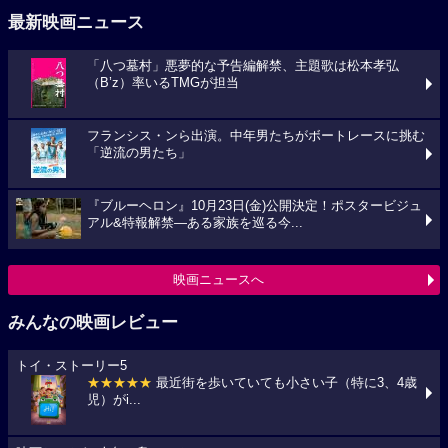
最新映画ニュース
「八つ墓村」悪夢的な予告編解禁、主題歌は松本孝弘
（B’z）率いるTMGが担当
フランシス・ンら出演。中年男たちがボートレースに挑む
「逆流の男たち」
『ブルーヘロン』10月23日(金)公開決定！ポスタービジュ
アル&特報解禁―ある家族を巡る今...
映画ニュースへ
みんなの映画レビュー
トイ・ストーリー5
★★★★★
最近街を歩いていても小さい子（特に3、4歳
児）がi...