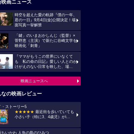
新映画ニュース
時空を超えた愛の軌跡『僕の一年、
君の一日』9月4日(金)公開決定！場
面写真一挙解禁
「鍵」のいまおかしんじ（監督）×
菅野恵（主演）で新たに谷崎文学を
映画化「刺青」
『ママがもうこの世界にいなくて
も 私の命の日記』愛しい人とのか
けがえのない日常を映した、場...
映画ニュースへ
んなの映画レビュー
イ・ストーリー5
★★★★★
最近街を歩いていても
小さい子（特に3、4歳児）がi...
画ちいかわ 人魚の島のひみつ