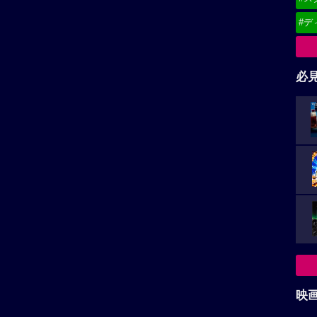
#デ
必
映