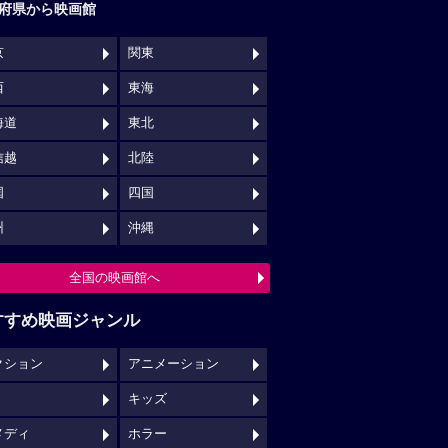
府県から映画館
京
関東
西
東海
海道
東北
信越
北陸
国
四国
州
沖縄
全国の映画館へ
すすめ映画ジャンル
クション
アニメーション
キッズ
メディ
ホラー