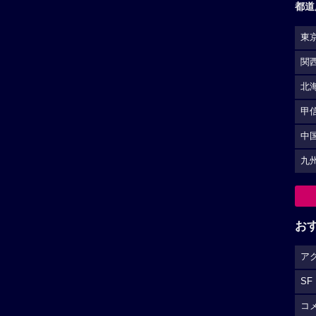
都道
東
関
北
甲
中
九
お
ア
SF
コ