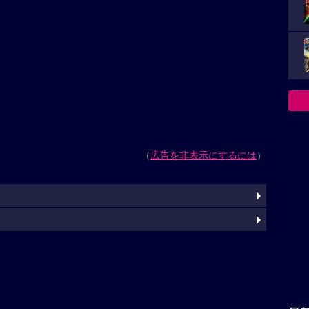
（
広告を非表示にするには
）