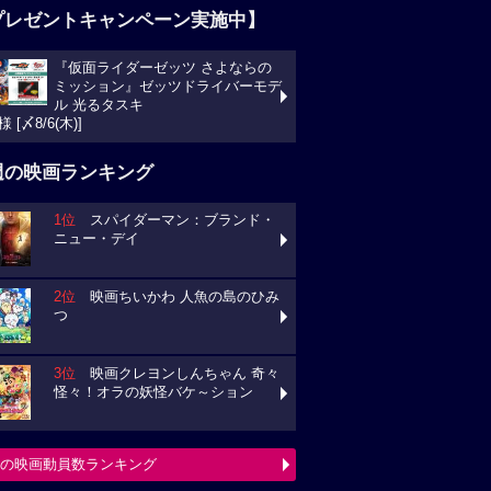
プレゼントキャンペーン実施中】
『仮面ライダーゼッツ さよならの
ミッション』ゼッツドライバーモデ
ル 光るタスキ
様 [〆8/6(木)]
週の映画ランキング
1位
スパイダーマン：ブランド・
ニュー・デイ
2位
映画ちいかわ 人魚の島のひみ
つ
3位
映画クレヨンしんちゃん 奇々
怪々！オラの妖怪バケ～ション
の映画動員数ランキング