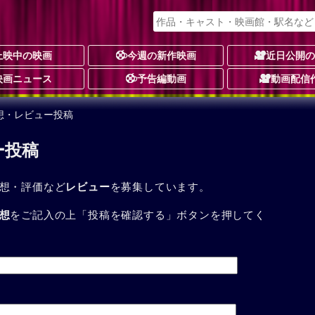
上映中の映画
今週の新作映画
近日公開
映画ニュース
予告編動画
動画配信
想・レビュー投稿
ー投稿
想・評価など
レビュー
を募集しています。
想
をご記入の上「投稿を確認する」ボタンを押してく