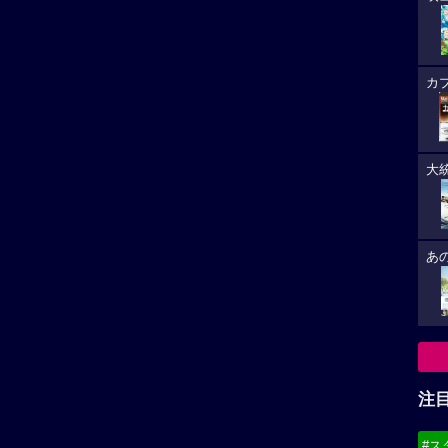
カ
大
あ
注
#ス