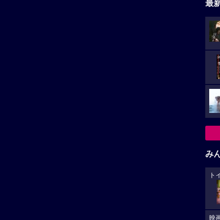
最
み
ト
映