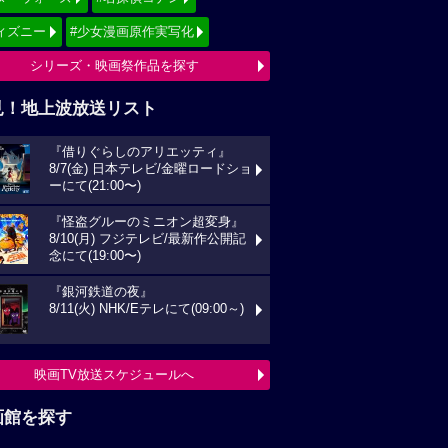
ィズニー
#少女漫画原作実写化
シリーズ・映画祭作品を探す
見！地上波放送リスト
『借りぐらしのアリエッティ』
8/7(金) 日本テレビ/金曜ロードショ
ーにて(21:00〜)
『怪盗グルーのミニオン超変身』
8/10(月) フジテレビ/最新作公開記
念にて(19:00〜)
『銀河鉄道の夜』
8/11(火) NHK/Eテレにて(09:00～)
映画TV放送スケジュールへ
画館を探す