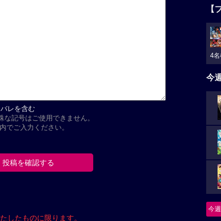
【
4名
今
タバレを含む
殊な記号はご使用できません。
以内でご入力ください。
今週
たしたもの
に限ります。