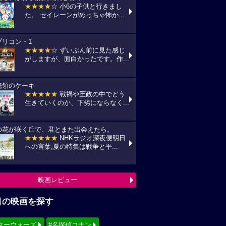
★★★★
☆ 小6の子供と行きまし
た。 セイレーンがめっちゃ怖か...
プリコン・1
★★★★
☆ ずいぶん前に見た感じ
がしますが、面白かったです。作...
統領のケーキ
★★★★★
戦禍や圧政の中でどう
生きていくのか、下劣にならなく...
の花が咲く丘で、君とまた出会えたら。
★★★★★
NHKラジオ深夜便明日
への言葉,夏の特集は戦争と平...
映画レビュー
目の映画を探す
ターウォーズ
#名探偵コナン