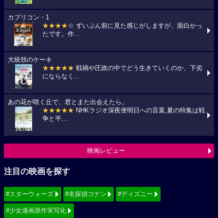
カプリコン・1
★★★★
☆ ずいぶん前に見た感じがしますが、面白かっ
たです。作...
大統領のケーキ
★★★★★
戦禍や圧政の中でどう生きていくのか、下劣
にならなく...
あの花が咲く丘で、君とまた出会えたら。
★★★★★
NHKラジオ深夜便明日への言葉,夏の特集は戦
争と平...
映画レビュー
注目の映画を探す
#スターウォーズ
#名探偵コナン
#ディズニー
#少女漫画原作実写化