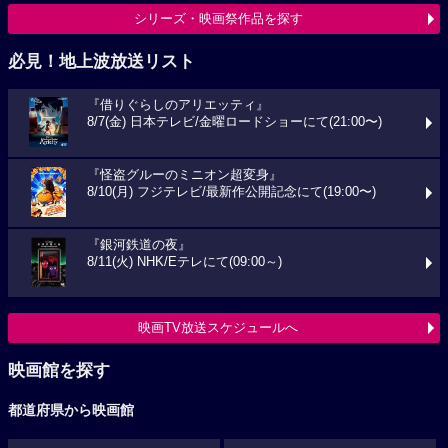
シリーズ・映画祭作品を探す
必見！地上波放送リスト
『借りぐらしのアリエッティ』
8/7(金) 日本テレビ/金曜ロードショーにて(21:00〜)
『怪盗グルーのミニオン超変身』
8/10(月) フジテレビ/最新作公開記念にて(19:00〜)
『銀河鉄道の夜』
8/11(火) NHK/Eテレにて(09:00～)
映画TV放送スケジュールへ
映画館を探す
都道府県から映画館