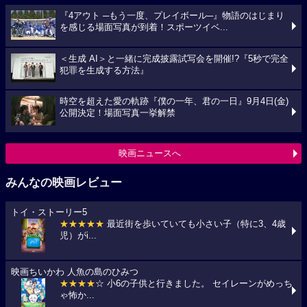
『4アウト ─もう一度、プレイボール─』物語のはじまり
を感じる場面写真が到着！スポーツイベ...
＜生成 AI＞と一緒に完成披露試写会を開催!?『5秒で完全
犯罪を生成する方法』
時空を超えた愛の軌跡『僕の一年、君の一日』9月4日(金)
公開決定！場面写真一挙解禁
映画ニュースへ
みんなの映画レビュー
トイ・ストーリー5
★★★★★
最近街を歩いていても小さい子（特に3、4歳
児）がi...
映画ちいかわ 人魚の島のひみつ
★★★★
☆ 小6の子供と行きました。 セイレーンがめっち
ゃ怖か...